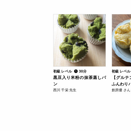
初級 レベル
30分
初級 レベ
黒豆入り米粉の抹茶蒸しパ
【グルテ
ン
ふんわり
西川 千栄 先生
創房優 さん