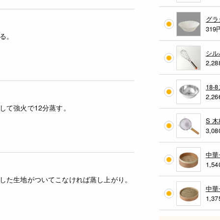
グラ
319
る。
シル
2,28
18-
2,26
して強火で12分蒸す。
S 
3,08
中華
1,54
した生地がついてこなければ蒸し上がり。
中華
1,37