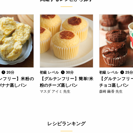
ル
20分
初級 レベル
30分
初級 レベル
25
ンフリー】米粉の
【グルテンフリー】簡単!米
【グルテンフリ
バナナ蒸しパン
粉のチーズ蒸しパン
チョコ蒸しパン
マスダ アイミ 先生
森崎 繭香 先生
レシピランキング