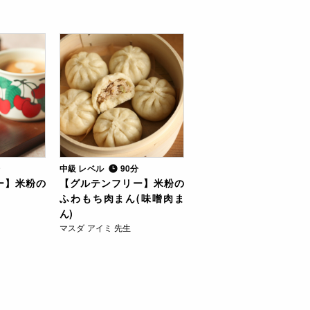
分
中級 レベル
90分
ー】米粉の
【グルテンフリー】米粉の
ふわもち肉まん(味噌肉ま
ん)
マスダ アイミ 先生