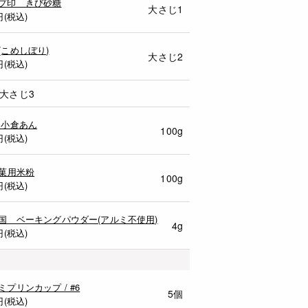
プ印 きび砂糖
大さじ1
円(税込)
(こめしぼり)
大さじ2
円(税込)
大さじ3
 小倉あん
100g
円(税込)
製菓用米粉
100g
円(税込)
愛国 ベーキングパウダー(アルミ不使用)
4g
円(税込)
ミプリンカップ / #6
5個
円(税込)