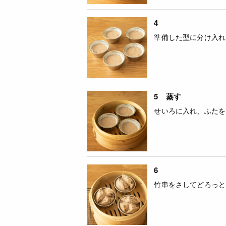
4
準備した型に分け入れ
5 蒸す
せいろに入れ、ふたを
6
竹串をさしてどろっと