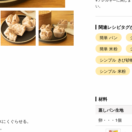
い。
関連レシピタグ
簡単 パン
簡単 米粉
シンプル きび砂
シンプル 米粉
材料
蒸しパン生地
卵・・・1個
水にくぐらせる。
む。