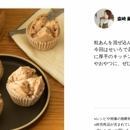
森崎 
粒あんを混ぜ込
今回はせいろで
に厚手のキッチ
やおやつに、ぜ
※レシピや画像の無断
※終売商品が含まれて
※アレルギーに関し