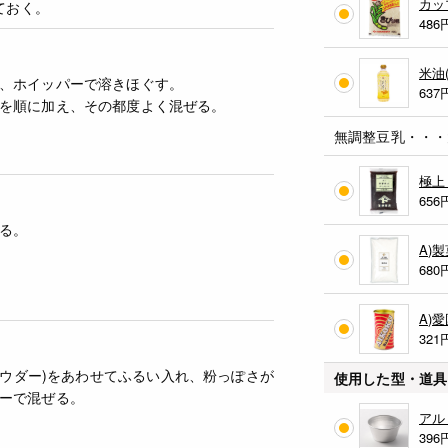
カッ
ておく。
486
米油
、ホイッパーで溶きほぐす。
637
を順に加え、その都度よく混ぜる。
無調整豆乳・・・
極上
656
る。
A)
680
A)
321
パウダー)をあわせてふるい入れ、粉っぽさが
使用した型・道具
ーで混ぜる。
アル
396