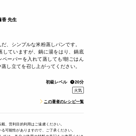
繭香 先生
んだ、シンプルな米粉蒸しパンです。
蒸していますが、鍋に湯をはり、鍋底
ンペーパーを入れて蒸しても!朝ごはん
ひ蒸し立てを召し上がってください。
初級レベル
20分
火気
この著者のレシピ一覧
転載、営利目的利用はご遠慮ください。
いる可能性がありますので、ご了承ください。
ましては、各自ご使用の材料の表記をご参照くださ