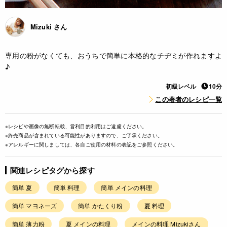
Mizuki さん
専用の粉がなくても、おうちで簡単に本格的なチヂミが作れますよ
♪
初級レベル
10分
この著者のレシピ一覧
※レシピや画像の無断転載、営利目的利用はご遠慮ください。
※終売商品が含まれている可能性がありますので、ご了承ください。
※アレルギーに関しましては、各自ご使用の材料の表記をご参照ください。
関連レシピタグから探す
簡単 夏
簡単 料理
簡単 メインの料理
簡単 マヨネーズ
簡単 かたくり粉
夏 料理
簡単 薄力粉
夏 メインの料理
メインの料理 Mizukiさん