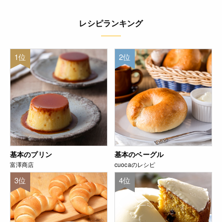
レシピランキング
1位
2位
基本のプリン
基本のベーグル
富澤商店
cuocaのレシピ
3位
4位