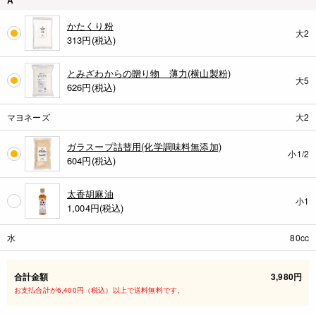
A
かたくり粉
大2
313
円(税込)
とみざわからの贈り物 薄力(横山製粉)
大5
626
円(税込)
マヨネーズ
大2
ガラスープ詰替用(化学調味料無添加)
小1/2
604
円(税込)
太香胡麻油
小1
1,004
円(税込)
水
80cc
合計金額
3,980円
お支払合計が6,400円（税込）以上で送料無料です。