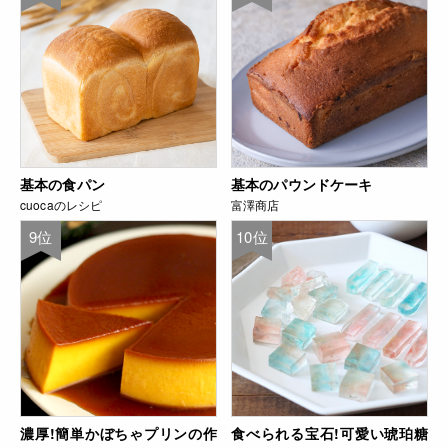
基本の食パン
基本のパウンドケーキ
cuocaのレシピ
富澤商店
9位
10位
濃厚!簡単かぼちゃプリンの作
食べられる宝石!可愛い琥珀糖