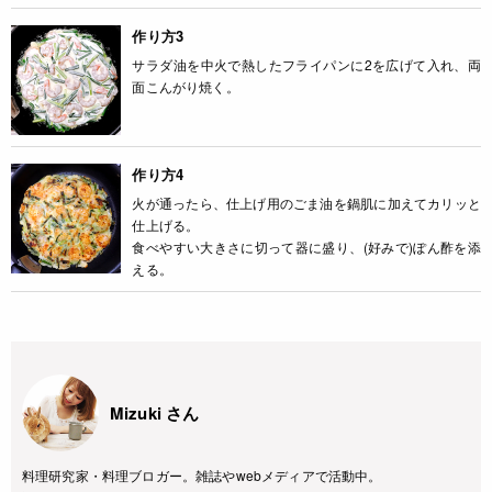
作り方3
サラダ油を中火で熱したフライパンに2を広げて入れ、両
面こんがり焼く。
作り方4
火が通ったら、仕上げ用のごま油を鍋肌に加えてカリッと
仕上げる。
食べやすい大きさに切って器に盛り、(好みで)ぽん酢を添
える。
Mizuki さん
料理研究家・料理ブロガー。雑誌やwebメディアで活動中。