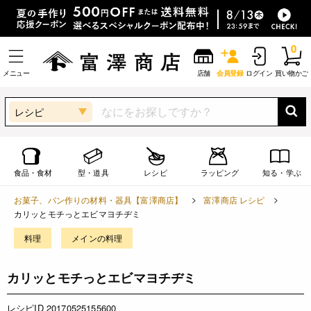
0
メニュー
店舗
会員登録
ログイン
買い物かご
レシピ
食品・食材
型・道具
レシピ
ラッピング
知る・学ぶ
お菓子、パン作りの材料・器具【富澤商店】
富澤商店 レシピ
カリッとモチっとエビマヨチヂミ
料理
メインの料理
カリッとモチっとエビマヨチヂミ
レシピID 20170525155600