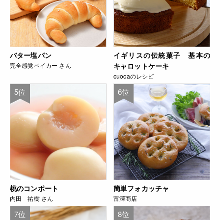
バター塩パン
イギリスの伝統菓子 基本の
完全感覚ベイカー さん
キャロットケーキ
cuocaのレシピ
5位
6位
桃のコンポート
簡単フォカッチャ
内田 祐樹 さん
富澤商店
7位
8位