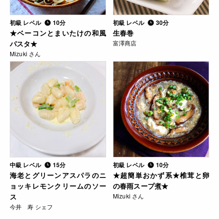
初級 レベル
10分
初級 レベル
30分
★ベーコンとまいたけの和風
生春巻
パスタ★
富澤商店
Mizuki さん
中級 レベル
15分
初級 レベル
10分
海老とグリーンアスパラのニ
★超簡単おかず系★椎茸と卵
ョッキレモンクリームのソー
の春雨スープ煮★
ス
Mizuki さん
今井 寿 シェフ