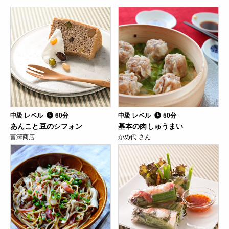
中級 レベル
60分
中級 レベル
50分
あんこと豆のシフォン
基本の肉しゅうまい
富澤商店
かめ代 さん