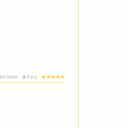
ご了承ください。
必ずしも在庫を保証するものでは
7年07月24日
麦子さん