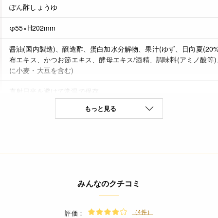
ぽん酢しょうゆ
φ55×H202mm
醤油(国内製造)、醸造酢、蛋白加水分解物、果汁(ゆず、日向夏(20
布エキス、かつお節エキス、酵母エキス/酒精、調味料(アミノ酸等)
に小麦・大豆を含む)
直射日光を避けて常温で保存
もっと見る
製造日から365日
小麦(特定原材料8品目)
(100gあたり) エネルギー 62kcal たんぱく質 5.2g 脂質 0g 炭水化物
みんなのクチコミ
* かんきつ果汁を使っている為、ビンの底や表面に果汁の固形物
あります。ご使用の際はキャップをしっかり閉め、よく振ってお使
（4件）
評価：