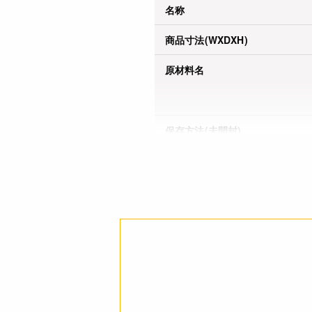
名称
商品寸法(WXDXH)
原材料名
保存方法(未開封)
賞味期限(未開封時)
※製造日を起点とした期限で
す。
アレルギー
栄養成分表示
注意事項