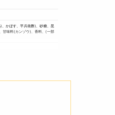
%)、かぼす、平兵衛酢)、砂糖、昆
、甘味料(カンゾウ)、香料、(一部
 10.3g 食塩相当量 7.3g *推定値
や油が沈澱したり、付着することが
い下さい。