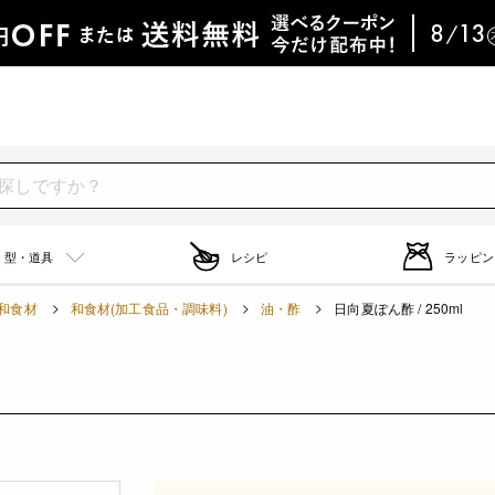
型・道具
レシピ
ラッピン
和食材
和食材(加工食品・調味料)
油・酢
日向夏ぽん酢 / 250ml