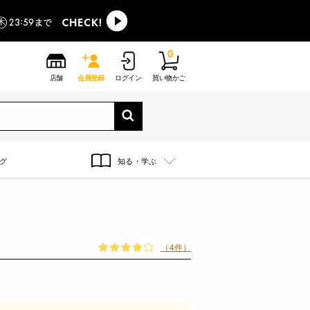
0
店舗
会員登録
ログイン
買い物かご
グ
知る・学ぶ
（4件）