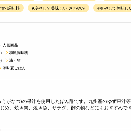
すめ 調味料
#冷やして美味しい さわやか
#冷やして美味し
・人気商品
)
和風調味料
)
油・酢
涼味夏ごはん
うがなつ)の果汁を使用したぽん酢です。九州産のゆず果汁
はじめ、焼き肉、焼き魚、サラダ、酢の物などにもおすすめで