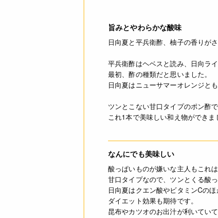
旨みとやわらかな酸味
日向夏と平兵衛酢、柚子の香りが
平兵衛酢はヘベスと読み、日向ラ
更新情報
最初、酢の種類だと思いました。
JANコード
日向夏はニューサマーオレンジと
ツンとこない甘口タイプのポン酢
これ1本で美味しい和え物ができま
なんにでも美味しい
酸っぱいものが嫌いな主人もこれ
甘口タイプなので、ツンとくる酸
日向夏はクエン酸やビタミンCのほ
ダイエット効果も期待です。
昆布やカツオのお出汁が利いてい