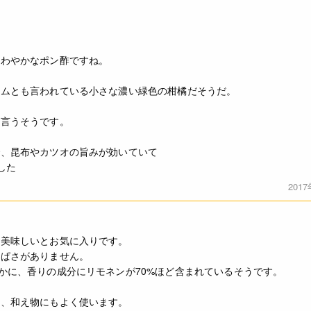
◆商品の在庫・販売状況について◆
・諸事情により、予告なく販売終了になる場合がございます。予め
・当サイトに掲載されている商品は、ご購入可能な状態にあっても
さわやかなポン酢ですね。
ありません。予めご了承ください。
イムとも言われている小さな濃い緑色の柑橘だそうだ。
2023.07.13 規格変更(360ml→250ml)
4582334126275
も言うそうです。
で、昆布やカツオの旨みが効いていて
した
201
は美味しいとお気に入りです。
っぱさがありません。
かに、香りの成分にリモネンが70%ほど含まれているそうです。
て、和え物にもよく使います。