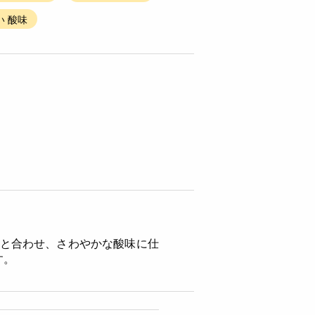
い 酸味
等と合わせ、さわやかな酸味に仕
す。