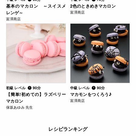
基本のマカロン ～スイスメ
2色のときめきマカロン
レンゲ～
富澤商店
富澤商店
初級 レベル
90分
中級 レベル
90分
【簡単!初めての】ラズベリー
マカモンをつくろう♪
マカロン
富澤商店
保坂あゆみ 先生
レシピランキング