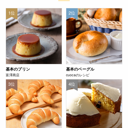
1位
2位
基本のプリン
基本のベーグル
富澤商店
cuocaのレシピ
3位
4位