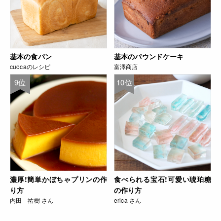
基本の食パン
基本のパウンドケーキ
cuocaのレシピ
富澤商店
9位
10位
濃厚!簡単かぼちゃプリンの作
食べられる宝石!可愛い琥珀糖
り方
の作り方
内田 祐樹 さん
erica さん