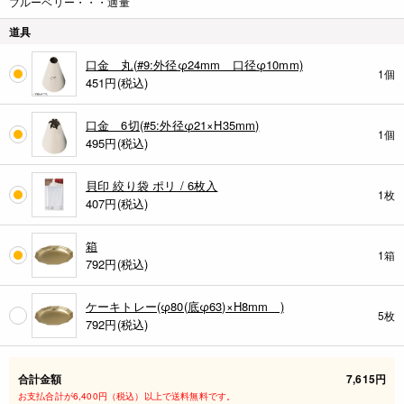
ブルーベリー・・・適量
道具
口金 丸(#9:外径φ24mm 口径φ10mm)
1個
451
円(税込)
口金 6切(#5:外径φ21×H35mm)
1個
495
円(税込)
貝印 絞り袋 ポリ / 6枚入
1枚
407
円(税込)
箱
1箱
792
円(税込)
ケーキトレー(φ80(底φ63)×H8mm )
5枚
792
円(税込)
合計金額
7,615円
お支払合計が6,400円（税込）以上で送料無料です。