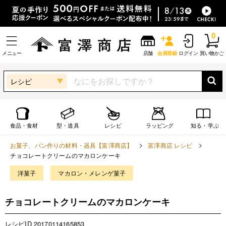
0
メニュー
店舗
会員登録
ログイン
買い物かご
レシピ
食品・食材
型・道具
レシピ
ラッピング
知る・学ぶ
お菓子、パン作りの材料・器具【富澤商店】
富澤商店 レシピ
チョコレートクリームのマカロンケーキ
洋菓子
マカロン・メレンゲ菓子
チョコレートクリームのマカロンケーキ
レシピID 20170114165853