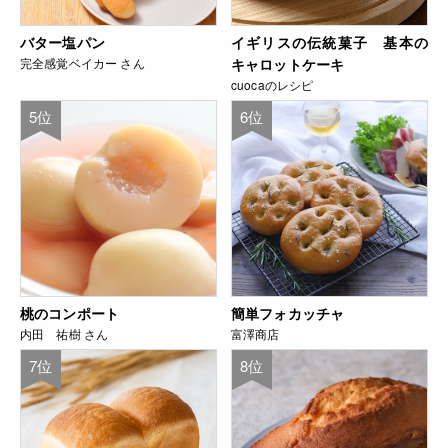
バター塩パン
イギリスの伝統菓子 基本の
完全感覚ベイカー さん
キャロットケーキ
cuocaのレシピ
5位
6位
桃のコンポート
簡単フォカッチャ
内田 祐樹 さん
富澤商店
7位
8位