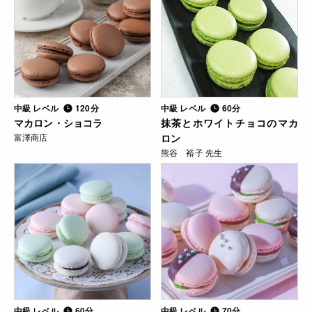
中級 レベル
120分
中級 レベル
60分
マカロン・ショコラ
抹茶とホワイトチョコのマカ
富澤商店
ロン
熊谷 裕子 先生
中級 レベル
60分
中級 レベル
70分