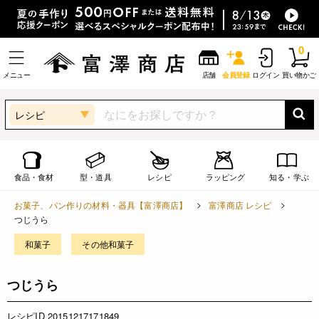
0
メニュー
店舗
会員登録
ログイン
買い物かご
レシピ
食品・食材
型・道具
レシピ
ラッピング
知る・学ぶ
お菓子、パン作りの材料・器具【富澤商店】
富澤商店 レシピ
つじうら
和菓子
その他和菓子
つじうら
レシピID 20151217171849