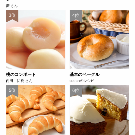
夢 さん
3位
4位
桃のコンポート
基本のベーグル
内田 祐樹 さん
cuocaのレシピ
5位
6位