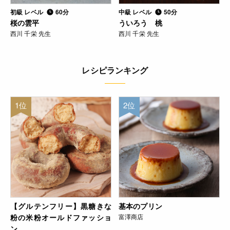
初級 レベル
60分
中級 レベル
50分
桜の雲平
ういろう 桃
西川 千栄 先生
西川 千栄 先生
レシピランキング
1位
2位
【グルテンフリー】黒糖きな
基本のプリン
粉の米粉オールドファッショ
富澤商店
ン