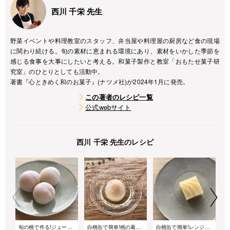
西川 千栄 先生
野菜イベントや料理教室のスタッフ、弁当屋や料理屋の厨房など食の現場
に関わり続ける。旬の素材に恵まれる環境にあり、素材をいかした季節を
感じる食事を大事にしたいと考える。和菓子製作と教室「おもたせ菓子研
究室」のひとりとしても活動中。
著書『心ときめく和のお菓子』(ナツメ社)が2024年1月に発売。
この著者のレシピ一覧
公式webサイト
西川 千栄 先生のレシピ
旬の桃で作る!ジューシー桃大福
白桃缶で簡単!桃の葛まんじゅう
白桃缶で簡単!レンジだけで作る 贅沢な白桃羹