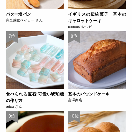
バター塩パン
イギリスの伝統菓子 基本の
完全感覚ベイカー さん
キャロットケーキ
cuocaのレシピ
7位
8位
食べられる宝石!可愛い琥珀糖
基本のパウンドケーキ
の作り方
富澤商店
erica さん
9位
10位