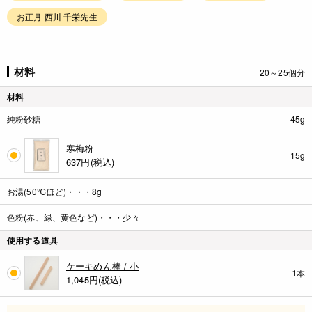
お正月 西川 千栄先生
材料
20～25個分
材料
純粉砂糖
45g
寒梅粉
15g
637
円(税込)
お湯(50℃ほど)・・・8g
色粉(赤、緑、黄色など)・・・少々
使用する道具
ケーキめん棒 / 小
1本
1,045
円(税込)