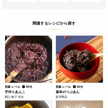
関連するレシピから探す
初級 レベル
90分
初級 レベル
60分
手作りあんこ
基本のつぶあん
関口 絢子 先生
富澤商店