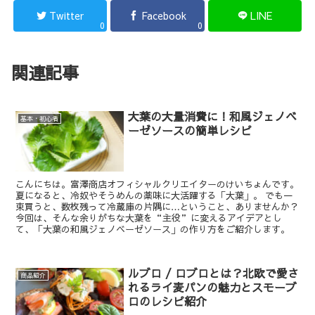
Twitter
Facebook
LINE
0
0
関連記事
大葉の大量消費に！和風ジェノベ
基本・初心者
ーゼソースの簡単レシピ
こんにちは。富澤商店オフィシャルクリエイターのけいちょんです。
夏になると、冷奴やそうめんの薬味に大活躍する「大葉」。 でも一
束買うと、数枚残って冷蔵庫の片隅に…ということ、ありませんか？
今回は、そんな余りがちな大葉を“主役”に変えるアイデアとし
て、「大葉の和風ジェノベーゼソース」の作り方をご紹介します。
ルブロ / ロブロとは？北欧で愛さ
商品紹介
れるライ麦パンの魅力とスモーブ
ロのレシピ紹介