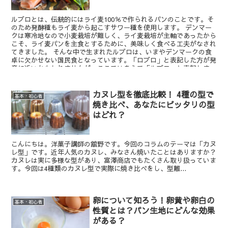
ルブロとは、伝統的にはライ麦100％で作られるパンのことです。そ
のため発酵種もライ麦から起こすサワー種を使用します。 デンマー
クは寒冷地なので小麦栽培が難しく、ライ麦栽培が主軸であったから
こそ、ライ麦パンを主食とするために、美味しく食べる工夫がなされ
てきました。 そんな中で生まれたルブロは、いまやデンマークの食
卓に欠かせない国民食となっています。「ロブロ」と表記した方が発
音に近いかもしれませんが、ここではあえて「ルブロ」と表記しま
す。 ドイツの「プンパニッケル」とよく似た特徴を持ちますが、デ
ンマークのルブロは1000年の歴史があるともいわれております。
カヌレ型を徹底比較！ 4種の型で
基本・初心者
焼き比べ、あなたにピッタリの型
はどれ？
こんにちは。洋菓子講師の舘野です。今回のコラムのテーマは「カヌ
レ型」です。近年人気のカヌレ、みなさん焼いたことはありますか？
カヌレは実に多様な型があり、富澤商店でもたくさん取り扱っていま
す。今回は4種類のカヌレ型で実際に焼き比べをし、型離...
卵について知ろう！卵黄や卵白の
基本・初心者
性質とは？パン生地にどんな効果
がある？