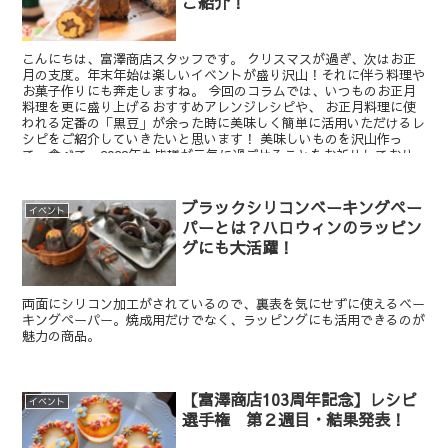
ご紹介！
こんにちは、富澤商店スタッフです。 クリスマスが過ぎ、次はお正
月の支度。年末年始は楽しいイベントが盛り沢山！それに伴う料理や
お菓子作りにも奔走しますね。 今回のコラムでは、いつものお正月
料理を更に盛り上げるおすすめアレンジレシピや、 お正月料理に使
われる定番の「黒豆」が余った時に美味しく簡単に活用いただけるレ
シピをご紹介していきたいと思います！ 美味しいものを沢山作っ
て、食べて、2026年も皆様が元気に過ごせることをお祈りしており
ます。
ブラックシリコンベーキングペー
イベント
パーとは？ハロウィンのラッピン
グにも大活躍！
両面にシリコン加工がされているので、裏表を気にせずに使えるベー
キングペーパー。焼成用だけでなく、ラッピングにも活用できるのが
魅力の商品。
【富澤商店103周年記念】レシピ
イベント
選手権 第２週目・結果発表！