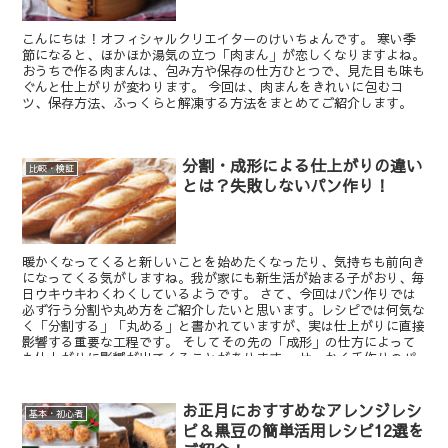
こんにちは！オフィシャルクリエイターのけいちょんです。 寒い季
節になると、ほかほか湯気の立つ「肉まん」が恋しくなりますよね。
おうちで作る肉まんは、包み方や保存の仕方ひとつで、見た目も味も
ぐんと仕上がりが変わります。 今回は、肉まんをきれいに包むコ
ツ、保存方法、ふっくらと解凍する方法をまとめてご紹介します。
分割・成形による仕上がりの違い
比較・検証
とは？失敗しないパン作り！
暖かくなってくると新しいことを始めたくなったり、気持ちも前向き
になってくる気がしますね。我が家にも新生活が始まる子がおり、毎
日ウキウキわくわくしているようです。 さて、今回はパン作りでは
必ず行う分割や丸め方をご紹介したいと思います。レシピでは何気な
く「分割する」「丸める」と書かれていますが、実は仕上がりに直接
影響する重要な工程です。 そしてその先の「成形」の仕方によって
も仕上がりに影響が出てくることがあります。 せっかく手作りのパ
ン、少しでも美味しく・綺麗に作れるようご紹介するポイントを参考
にぜひ作ってみてください。
お正月におすすめなアレンジレシ
基本・初心者
ピ＆黒豆の簡単活用レシピ12選を