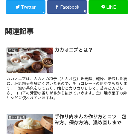
Twitter
Facebook
LINE
0
0
関連記事
カカオニブとは？
その他
カカオニブは、カカオの種子（カカオ豆）を発酵、乾燥、焙煎した後
に、胚乳部分を細かく砕いたもので、チョコレートの原料でもありま
す。 濃い茶色をしており、噛むとカリカリとして、苦みと芳ばし
さ、ココアの芳醇な香りが鼻から抜けていきます。主に焼き菓子の飾
りなどに使われていますね。
手作り肉まんの作り方とコツ｜包
基本・初心者
み方、保存方法、温め直しまで