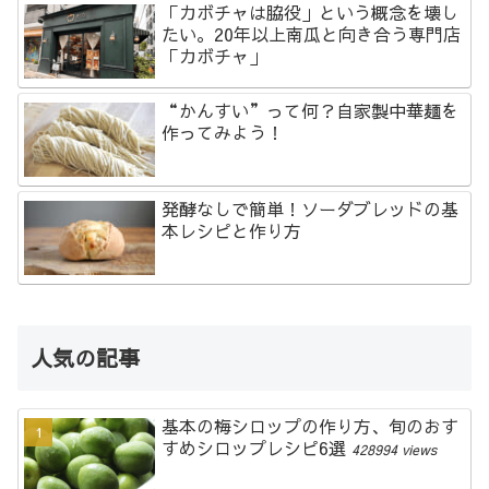
「カボチャは脇役」という概念を壊し
たい。20年以上南瓜と向き合う専門店
「カボチャ」
“かんすい”って何？自家製中華麺を
作ってみよう！
発酵なしで簡単！ソーダブレッドの基
本レシピと作り方
人気の記事
基本の梅シロップの作り方、旬のおす
すめシロップレシピ6選
428994 views