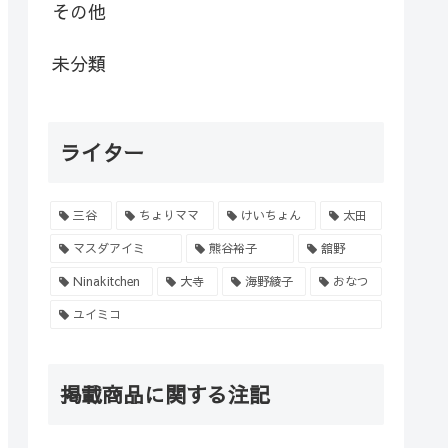
その他
未分類
ライター
三谷
ちょりママ
けいちょん
太田
マスダアイミ
熊谷裕子
舘野
Ninakitchen
大寺
海野綾子
おなつ
ユイミコ
掲載商品に関する注記