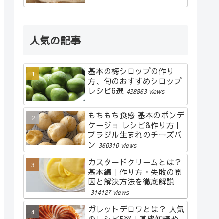
人気の記事
基本の梅シロップの作り
方、旬のおすすめシロップ
レシピ6選
428863 views
もちもち食感 基本のポンデ
ケージョ レシピ&作り方｜
ブラジル生まれのチーズパ
ン
360310 views
カスタードクリームとは？
基本編｜作り方・失敗の原
因と解決方法を徹底解説
314127 views
ガレットデロワとは？ 人気
のレシピ5選｜基礎知識や