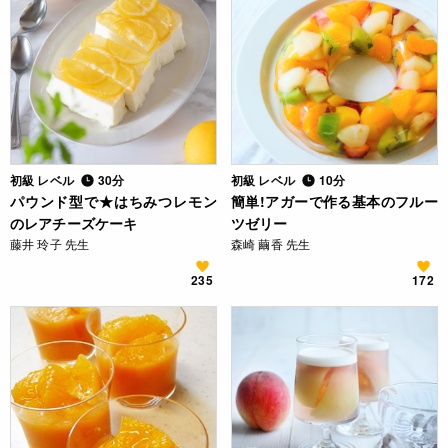
初級 レベル
30分
初級 レベル
10分
パウンド型で★はちみつレモン
簡単!アガーで作る基本のフルー
のレアチーズケーキ
ツゼリー
藤井 玲子 先生
森崎 繭香 先生
235
172