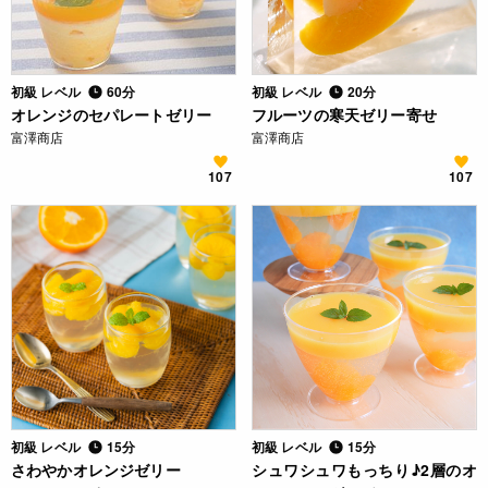
初級 レベル
60分
初級 レベル
20分
オレンジのセパレートゼリー
フルーツの寒天ゼリー寄せ
富澤商店
富澤商店
107
107
初級 レベル
15分
初級 レベル
15分
さわやかオレンジゼリー
シュワシュワもっちり♪2層のオ