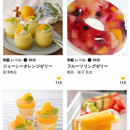
初級 レベル
30分
初級 レベル
30分
ジューシーオレンジゼリー
フルーツリングゼリー
富澤商店
熊谷 裕子 先生
116
110