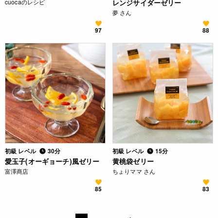
cuocaのレシピ
レンジサイダーゼリー
夢 さん
97
88
初級 レベル
30分
初級 レベル
15分
愛玉子(オーギョーチ)風ゼリー
黄桃袋ゼリー
富澤商店
ちょりママ さん
85
83