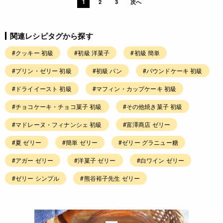
1
2
3
次へ
関連レシピタグから探す
#クッキー 初級
#初級 洋菓子
#初級 簡単
#プリン・ゼリー 初級
#初級 パン
#パウンドケーキ 初級
#ドライイースト 初級
#マフィン・カップケーキ 初級
#チョコケーキ・チョコ菓子 初級
#その他焼き菓子 初級
#マドレーヌ・フィナンシェ 初級
#富澤商店 ゼリー
#夏 ゼリー
#簡単 ゼリー
#ゼリー グラニュー糖
#アガー ゼリー
#洋菓子 ゼリー
#白ワイン ゼリー
#ゼリー シンプル
#熊谷裕子先生 ゼリー