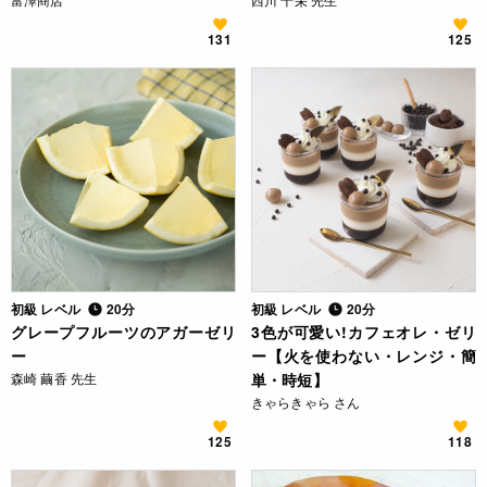
131
125
初級 レベル
20分
初級 レベル
20分
グレープフルーツのアガーゼリ
3色が可愛い!カフェオレ・ゼリ
ー
ー【火を使わない・レンジ・簡
森崎 繭香 先生
単・時短】
きゃらきゃら さん
125
118