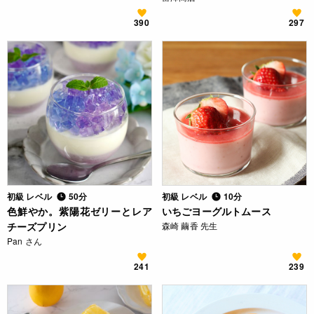
390
297
初級 レベル
50分
初級 レベル
10分
色鮮やか。紫陽花ゼリーとレア
いちごヨーグルトムース
チーズプリン
森崎 繭香 先生
Pan さん
241
239