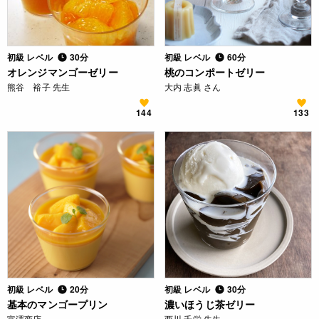
初級 レベル
30分
初級 レベル
60分
オレンジマンゴーゼリー
桃のコンポートゼリー
熊谷 裕子 先生
大内 志眞 さん
144
133
初級 レベル
20分
初級 レベル
30分
基本のマンゴープリン
濃いほうじ茶ゼリー
富澤商店
西川 千栄 先生