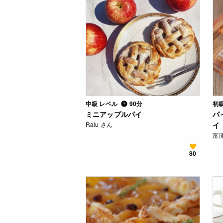
中級 レベル
90分
初
ミニアップルパイ
パ
Ralu さん
イ
富
80