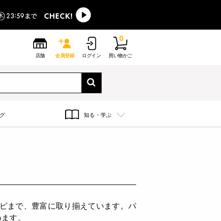
0
店舗
会員登録
ログイン
買い物かご
グ
知る・学ぶ
シピまで、豊富に取り揃えています。パ
めます。