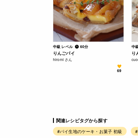
中級 レベル
60分
中
りんごパイ
り
hiromi さん
cu
69
関連レシピタグから探す
#パイ生地のケーキ・お菓子 初級