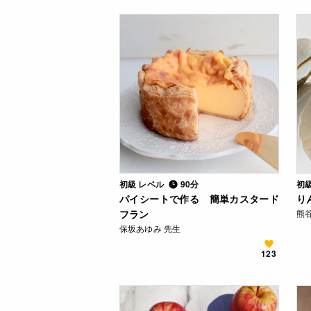
初級 レベル
90分
初
パイシートで作る 簡単カスタード
り
フラン
熊
保坂あゆみ 先生
123