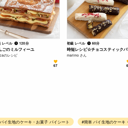
級 レベル
120分
初級 レベル
60分
んごのミルフィーユ
時短レシピ☆チョコスティックパ
ocaのレシピ
marimo さん
67
#パイ生地のケーキ・お菓子 パイシート
#簡単 パイ生地のケーキ