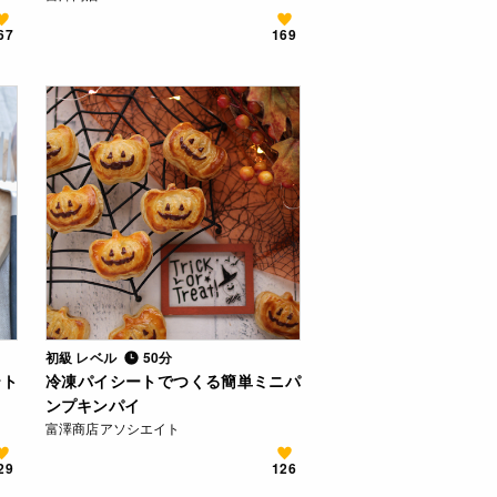
67
169
初級 レベル
50分
テト
冷凍パイシートでつくる簡単ミニパ
ンプキンパイ
富澤商店アソシエイト
29
126