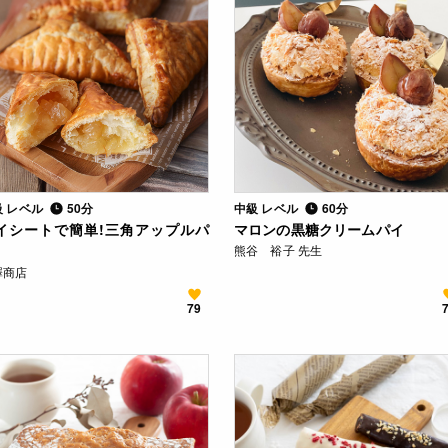
級 レベル
50分
中級 レベル
60分
イシートで簡単!三角アップルパ
マロンの黒糖クリームパイ
熊谷 裕子 先生
澤商店
79