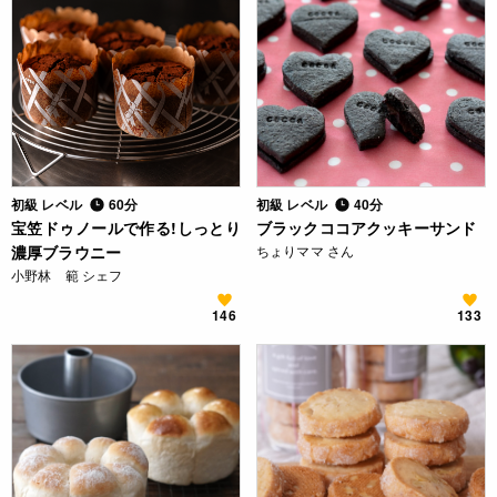
初級 レベル
60分
初級 レベル
40分
宝笠ドゥノールで作る!しっとり
ブラックココアクッキーサンド
濃厚ブラウニー
ちょりママ さん
小野林 範 シェフ
146
133