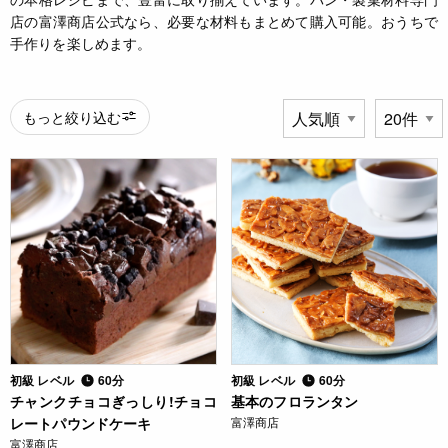
店の富澤商店公式なら、必要な材料もまとめて購入可能。おうちで
手作りを楽しめます。
もっと絞り込む
初級 レベル
60分
初級 レベル
60分
チャンクチョコぎっしり!チョコ
基本のフロランタン
レートパウンドケーキ
富澤商店
富澤商店