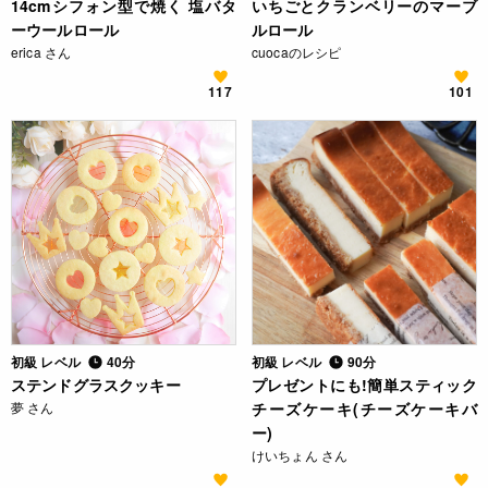
14cmシフォン型で焼く 塩バタ
いちごとクランベリーのマーブ
ーウールロール
ルロール
erica さん
cuocaのレシピ
117
101
初級 レベル
40分
初級 レベル
90分
ステンドグラスクッキー
プレゼントにも!簡単スティック
夢 さん
チーズケーキ(チーズケーキバ
ー)
けいちょん さん