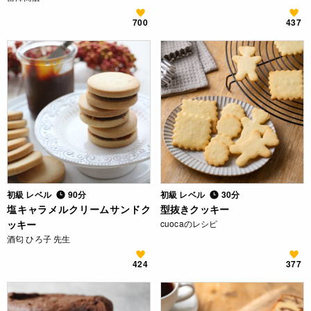
700
437
初級 レベル
90分
初級 レベル
30分
塩キャラメルクリームサンドク
型抜きクッキー
ッキー
cuocaのレシピ
酒匂 ひろ子 先生
424
377