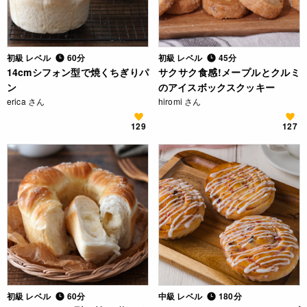
初級 レベル
60分
初級 レベル
45分
14cmシフォン型で焼くちぎりパ
サクサク食感!メープルとクルミ
ン
のアイスボックスクッキー
erica さん
hiromi さん
129
127
初級 レベル
60分
中級 レベル
180分