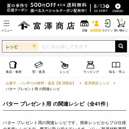
0
メニュー
店舗
会員登録
ログイン
買い物かご
レシピ
食品・食材
型・道具
レシピ
ラッピング
知る・学ぶ
お菓子、パン作りの材料・器具【富澤商店】
富澤商店 レシピ
バター プレゼント用 の関連レシピ
バター プレゼント用 の関連レシピ
（全41件）
バター プレゼント用の関連レシピです。簡単レシピからプロ仕様
の本格レシピまで、豊富に取り揃えています。パン・製菓材料専門