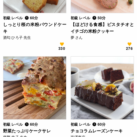
初級 レベル
60分
初級 レベル
50分
しっとり桜の米粉パウンドケー
【ほどける食感】ピスタチオと
キ
イチゴの米粉クッキー
酒匂 ひろ子 先生
夢 さん
330
276
初級 レベル
60分
初級 レベル
60分
野菜たっぷりケークサレ
チョコラムレーズンケーキ
藤野 幸子 先生
富澤商店