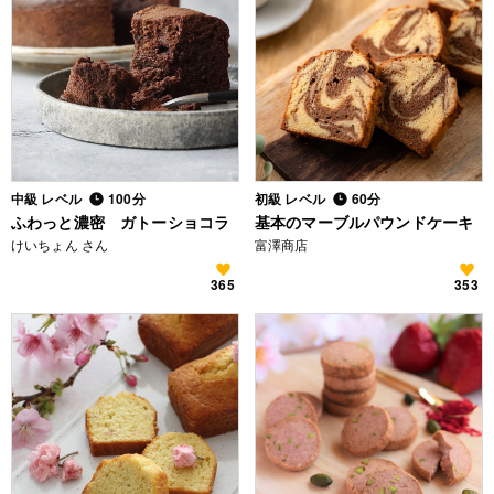
中級 レベル
100分
初級 レベル
60分
ふわっと濃密 ガトーショコラ
基本のマーブルパウンドケーキ
けいちょん さん
富澤商店
365
353