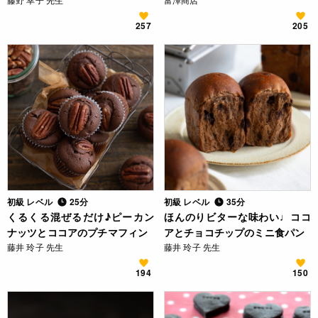
257
205
初級 レベル
25分
初級 レベル
35分
くるくる混ぜるだけ♪ピーカン
ほんのりビターな味わい♩ココ
ナッツとココアのプチマフィン
アとチョコチップのミニ食パン
藤井 玲子 先生
藤井 玲子 先生
194
150