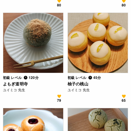
80
80
初級 レベル
120分
初級 レベル
45分
よもぎ道明寺
柚子の桃山
ユイミコ 先生
ユイミコ 先生
79
65