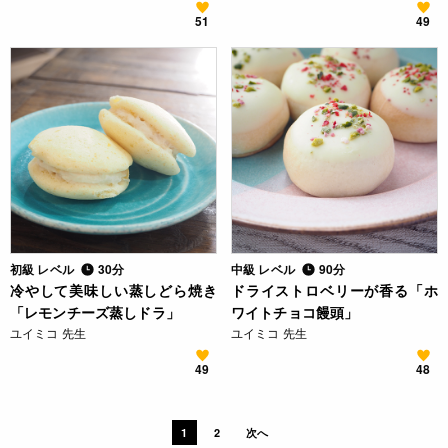
51
49
初級 レベル
30分
中級 レベル
90分
冷やして美味しい蒸しどら焼き
ドライストロベリーが香る「ホ
「レモンチーズ蒸しドラ」
ワイトチョコ饅頭」
ユイミコ 先生
ユイミコ 先生
49
48
1
2
次へ