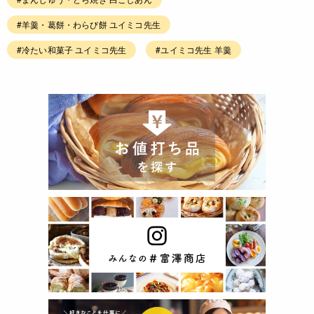
#羊羹・葛餅・わらび餅 ユイミコ先生
#冷たい和菓子 ユイミコ先生
#ユイミコ先生 羊羹