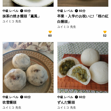
中級 レベル
60分
中級 レベル
60分
抹茶の焼き饅頭「薫風」
卒業・入学のお祝いに!「桜の紅
ユイミコ 先生
白饅頭」
ユイミコ 先生
60
52
中級 レベル
60分
中級 レベル
60分
吹雪饅頭
ずんだ饅頭
ユイミコ 先生
ユイミコ 先生