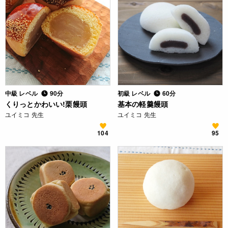
中級 レベル
90分
初級 レベル
60分
くりっとかわいい!栗饅頭
基本の軽羹饅頭
ユイミコ 先生
ユイミコ 先生
104
95