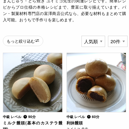
まんじゅう・どら焼き ユイミコ先生の関連レシピです。簡単レシ
ピからプロ仕様の本格レシピまで、豊富に取り揃えています。パ
ン・製菓材料専門店の富澤商店公式なら、必要な材料もまとめて購
入可能。おうちで手作りを楽しめます。
もっと絞り込む
中級 レベル
90分
中級 レベル
60分
ミルク饅頭(基本のカステラ饅
利休饅頭
ユイミコ 先生