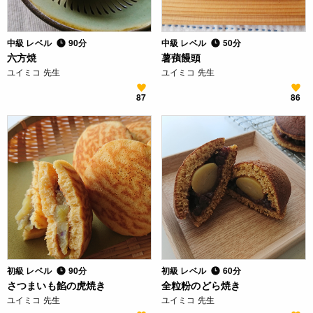
中級 レベル
90分
中級 レベル
50分
六方焼
薯蕷饅頭
ユイミコ 先生
ユイミコ 先生
87
86
初級 レベル
90分
初級 レベル
60分
さつまいも餡の虎焼き
全粒粉のどら焼き
ユイミコ 先生
ユイミコ 先生