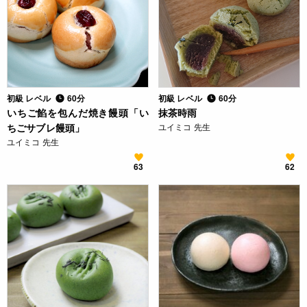
初級 レベル
60分
初級 レベル
60分
いちご餡を包んだ焼き饅頭「い
抹茶時雨
ちごサブレ饅頭」
ユイミコ 先生
ユイミコ 先生
63
62