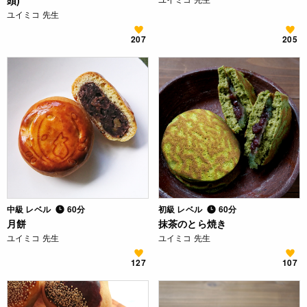
頭)
ユイミコ 先生
207
205
中級 レベル
60分
初級 レベル
60分
月餅
抹茶のとら焼き
ユイミコ 先生
ユイミコ 先生
127
107