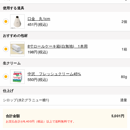
使用する道具
口金 丸1cm
2個
451
円(税込)
おすすめの包材
8寸ロールケーキ箱(白無地) 1本用
1箱
198
円(税込)
生クリーム
中沢 フレッシュクリーム45%
80g
550
円(税込)
仕上げ
シロップ(水2:グラニュー糖1)
適量
合計金額
5,001円
お支払合計が6,400円（税込）以上で送料無料です。