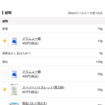
材料
25cmロールケーキ型1台分
材料
卵黄
70g
グラニュー糖
10g
432
円(税込)
国産あかしあはちみつ
5g
卵白
100g
グラニュー糖
35g
432
円(税込)
スーパーバイオレット(薄力粉)
50g
637
円(税込)
無塩バター(溶かす)