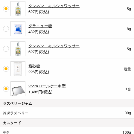
タンネン キルシュワッサー
5g
627
円(税込)
グラニュー糖
8g
432
円(税込)
タンネン キルシュワッサー
5g
627
円(税込)
粉砂糖
適量
226
円(税込)
25cmロールケーキ型
1台
1,485
円(税込)
ラズベリージャム
冷凍ラズベリー
90g
カスタード
牛乳
100g