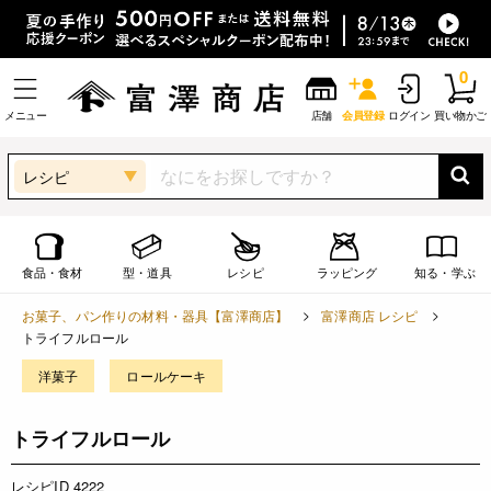
0
メニュー
店舗
会員登録
ログイン
買い物かご
レシピ
食品・食材
型・道具
レシピ
ラッピング
知る・学ぶ
お菓子、パン作りの材料・器具【富澤商店】
富澤商店 レシピ
トライフルロール
洋菓子
ロールケーキ
トライフルロール
レシピID 4222