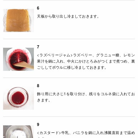
6
天板から取り出し冷ましておきます。
7
<ラズベリージャム>ラズベリー、グラニュー糖、レモン
果汁を鍋に入れ、中火にかけとろみがつくまで煮つめ、裏
ごししてボウルに移し冷ましておきます。
8
飾り用に大さじ1を取り分け、残りをコルネ袋に入れてお
きます。
9
<カスタード>牛乳、バニラを鍋に入れ沸騰直前まで温め