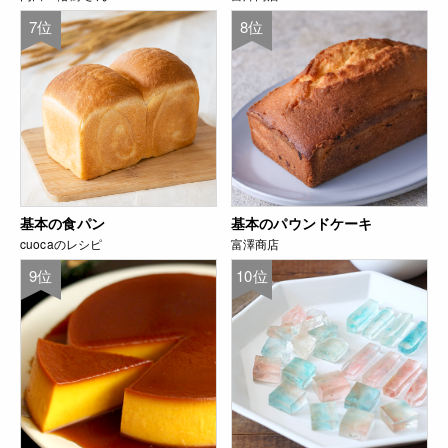
7位
8位
基本の食パン
基本のパウンドケーキ
cuocaのレシピ
富澤商店
9位
10位