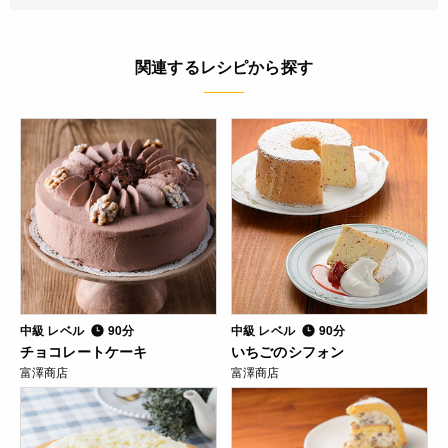
関連するレシピから探す
中級 レベル
90分
中級 レベル
90分
チョコレートケーキ
いちごのシフォン
富澤商店
富澤商店