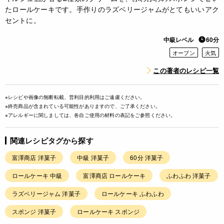
たロールケーキです。手作りのラズベリージャムがとてもいいアク
セントに。
中級レベル
60分
オーブン
火気
この著者のレシピ一覧
※レシピや画像の無断転載、営利目的利用はご遠慮ください。
※終売商品が含まれている可能性がありますので、ご了承ください。
※アレルギーに関しましては、各自ご使用の材料の表記をご参照ください。
関連レシピタグから探す
富澤商店 洋菓子
中級 洋菓子
60分 洋菓子
ロールケーキ 中級
富澤商店 ロールケーキ
ふわふわ 洋菓子
ラズベリージャム 洋菓子
ロールケーキ ふわふわ
スポンジ 洋菓子
ロールケーキ スポンジ