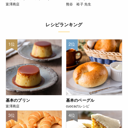
富澤商店
熊谷 裕子 先生
レシピランキング
1位
2位
基本のプリン
基本のベーグル
富澤商店
cuocaのレシピ
3位
4位