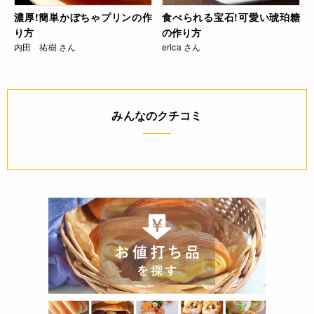
濃厚!簡単かぼちゃプリンの作
食べられる宝石!可愛い琥珀糖
り方
の作り方
内田 祐樹 さん
erica さん
みんなのクチコミ