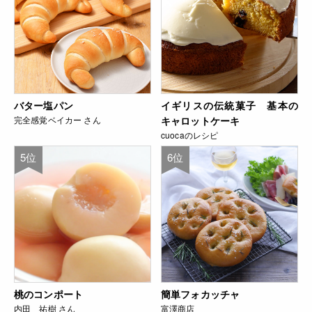
バター塩パン
イギリスの伝統菓子 基本の
完全感覚ベイカー さん
キャロットケーキ
cuocaのレシピ
5位
6位
桃のコンポート
簡単フォカッチャ
内田 祐樹 さん
富澤商店