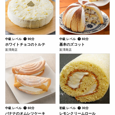
中級 レベル
90分
中級 レベル
60分
ホワイトチョコのトルテ
基本のズコット
富澤商店
富澤商店
中級 レベル
60分
初級 レベル
30分
バナナのオムレツケーキ
レモンクリームロール