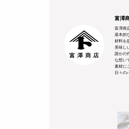
富澤
富澤商
基本的
材料を
美味し
誰かの
な想い
素材に
日々の