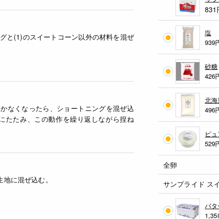
831
塩
グと(1)のスイートコーン以外の材料を混ぜ
939
砂糖
426
北海
つかなくなったら、ショートニングを混ぜ込
496
つにたたみ、この動作を繰り返しながら捏ね
ピュ
529
全卵
を生地に混ぜ込む。
サンプライド スイ
バタ
1,35