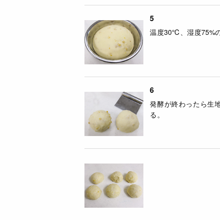
5
温度30℃、湿度75%
6
発酵が終わったら生
る。