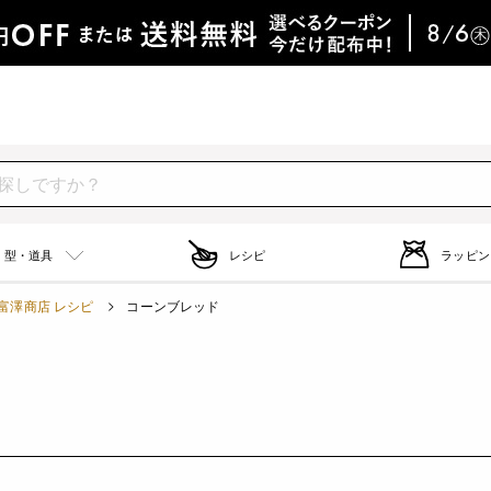
型・道具
レシピ
ラッピン
富澤商店 レシピ
コーンブレッド