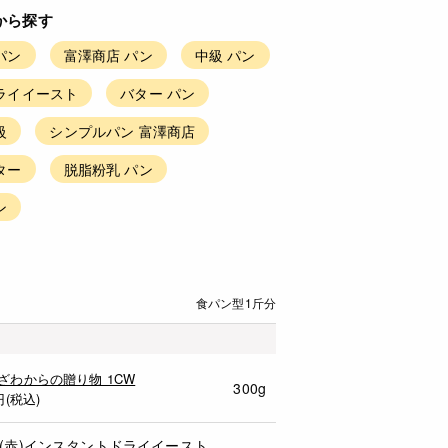
から探す
パン
富澤商店 パン
中級 パン
ライイースト
バター パン
級
シンプルパン 富澤商店
ター
脱脂粉乳 パン
ン
食パン型1斤分
ざわからの贈り物 1CW
300g
円(税込)
(赤)インスタントドライイースト