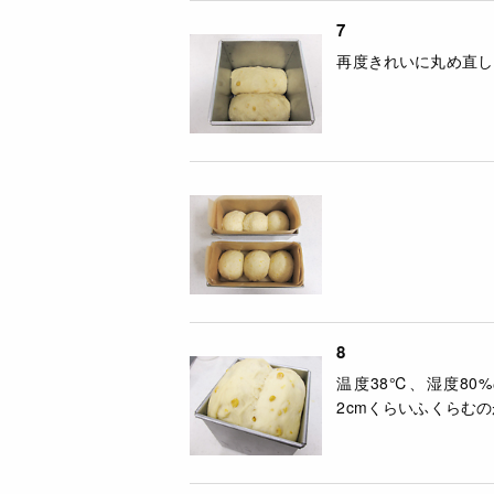
7
再度きれいに丸め直し
8
温度38℃、湿度80
2cmくらいふくらむ