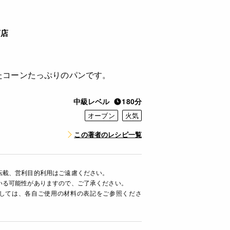
商店
たコーンたっぷりのパンです。
中級レベル
180分
オーブン
火気
この著者のレシピ一覧
転載、営利目的利用はご遠慮ください。
いる可能性がありますので、ご了承ください。
ましては、各自ご使用の材料の表記をご参照くださ