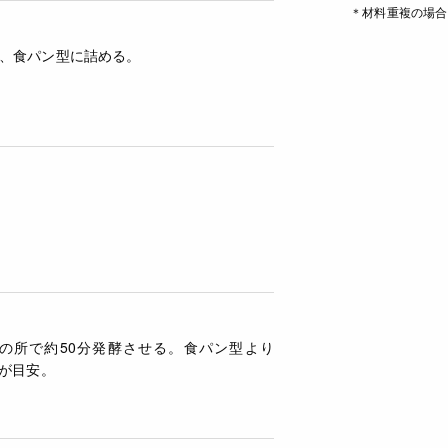
＊材料重複の場合
、食パン型に詰める。
%の所で約50分発酵させる。食パン型より
のが目安。