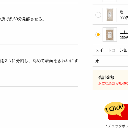
塩
939
の所で約60分発酵させる。
こし
259
スイートコーン缶
地を2つに分割し、丸めて表面をきれいにす
水
合計金額
お支払合計が6,4
＊チェックボ