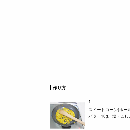
作り方
1
スイートコーン(ホー
バター10g、塩・こ