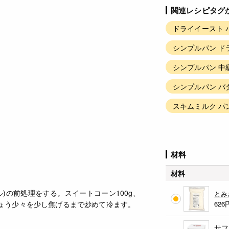
関連レシピタグ
ドライイースト 
シンプルパン ド
シンプルパン 中
シンプルパン バ
スキムミルク パ
材料
材料
ル)の前処理をする。スイートコーン100g、
とみ
しょう少々を少し焦げるまで炒めて冷ます。
626
サフ