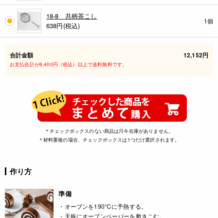
18-8 共柄茶こし
1個
638
円(税込)
合計金額
12,152円
お支払合計が6,400円（税込）以上で送料無料です。
＊チェックボックスのない商品は只今在庫がありません。
＊材料重複の場合、チェックボックスは1つだけ選択されます。
作り方
準備
・オーブンを190℃に予熱する。
・天板にオーブンペーパーを敷きこむ。