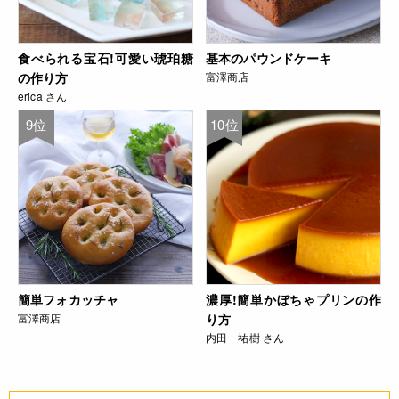
食べられる宝石!可愛い琥珀糖
基本のパウンドケーキ
の作り方
富澤商店
erica さん
9位
10位
簡単フォカッチャ
濃厚!簡単かぼちゃプリンの作
富澤商店
り方
内田 祐樹 さん