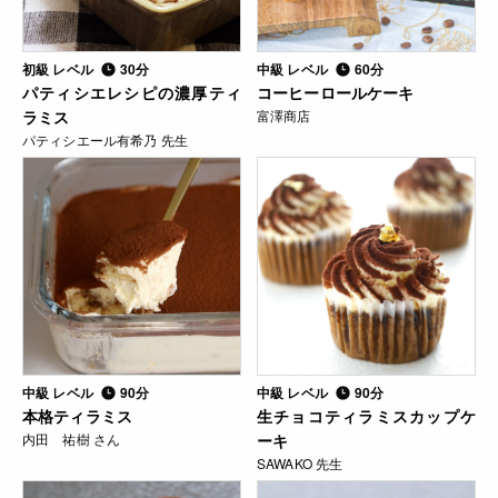
初級 レベル
30分
中級 レベル
60分
パティシエレシピの濃厚ティ
コーヒーロールケーキ
ラミス
富澤商店
パティシエール有希乃 先生
中級 レベル
90分
中級 レベル
90分
本格ティラミス
生チョコティラミスカップケ
内田 祐樹 さん
ーキ
SAWAKO 先生