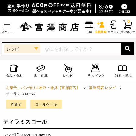
0
メニュー
店舗
会員登録
ログイン
買い物かご
レシピ
食品・食材
型・道具
レシピ
ラッピング
知る・学ぶ
お菓子、パン作りの材料・器具【富澤商店】
富澤商店 レシピ
ティラミスロール
洋菓子
ロールケーキ
ティラミスロール
レシピID 20220221045905