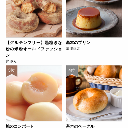
【グルテンフリー】黒糖きな
基本のプリン
粉の米粉オールドファッショ
富澤商店
ン
夢 さん
3位
4位
桃のコンポート
基本のベーグル