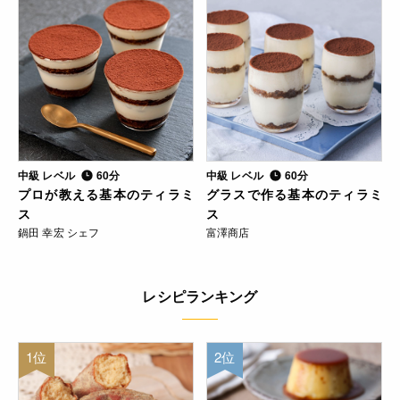
中級 レベル
60分
中級 レベル
60分
プロが教える基本のティラミ
グラスで作る基本のティラミ
ス
ス
鍋田 幸宏 シェフ
富澤商店
レシピランキング
1位
2位