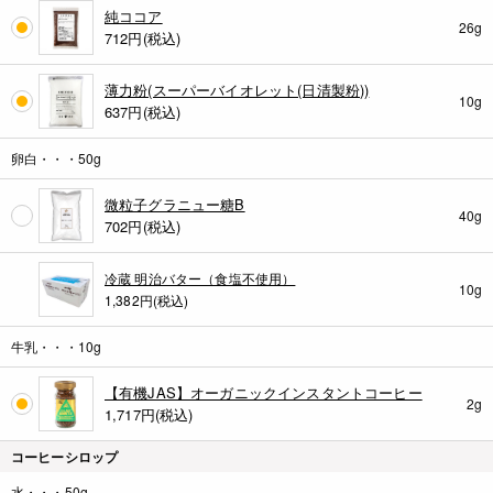
純ココア
26g
712
円(税込)
薄力粉(スーパーバイオレット(日清製粉))
10g
637
円(税込)
卵白・・・50g
微粒子グラニュー糖B
40g
702
円(税込)
冷蔵 明治バター（食塩不使用）
10g
1,382円(税込)
牛乳・・・10g
【有機JAS】オーガニックインスタントコーヒー
2g
1,717
円(税込)
コーヒーシロップ
水・・・50g