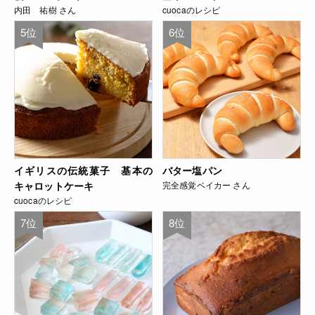
内田 祐樹 さん
cuocaのレシピ
5位
6位
イギリスの伝統菓子 基本の
バター塩パン
キャロットケーキ
完全感覚ベイカー さん
cuocaのレシピ
7位
8位