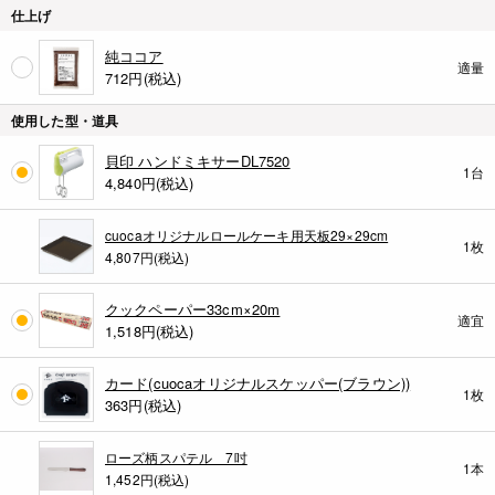
仕上げ
純ココア
適量
712
円(税込)
使用した型・道具
貝印 ハンドミキサーDL7520
1台
4,840
円(税込)
cuocaオリジナルロールケーキ用天板29×29cm
1枚
4,807円(税込)
クックペーパー33cm×20m
適宜
1,518
円(税込)
カード(cuocaオリジナルスケッパー(ブラウン))
1枚
363
円(税込)
ローズ柄スパテル 7吋
1本
1,452円(税込)