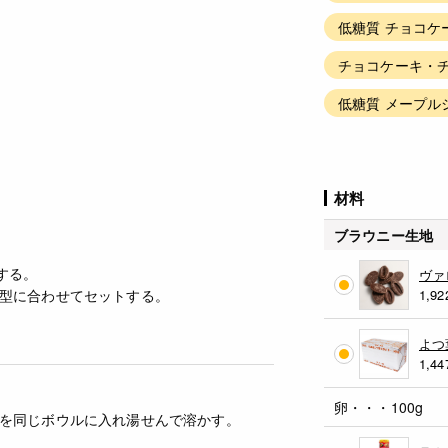
低糖質 チョコケ
チョコケーキ・チ
低糖質 メープル
材料
ブラウニー生地
する。
ヴァ
型に合わせてセットする。
1,92
よつ
1,44
卵・・・100g
を同じボウルに入れ湯せんで溶かす。