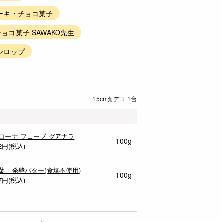
ーキ・チョコ菓子
ョコ菓子 SAWAKO先生
シロップ
15cm角デコ 1台
ローナ フェーブ グアナラ
100g
2
円(税込)
葉 発酵バター(食塩不使用)
100g
7
円(税込)