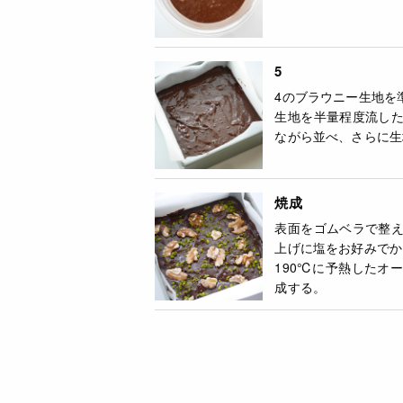
5
4のブラウニー生地を
生地を半量程度流し
ながら並べ、さらに生
焼成
表面をゴムベラで整
上げに塩をお好みでか
190℃に予熱したオ
成する。