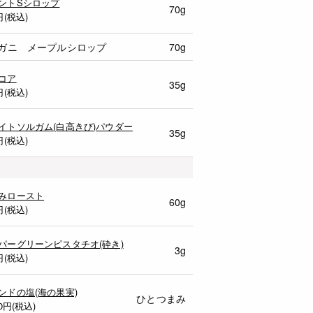
ントSシロップ
70g
円(税込)
レガニ メープルシロップ
70g
コア
35g
円(税込)
イトソルガム(白高きび)パウダー
35g
円(税込)
みロースト
60g
円(税込)
パーグリーンピスタチオ(砕き)
3g
円(税込)
ンドの塩(海の果実)
ひとつまみ
0
円(税込)