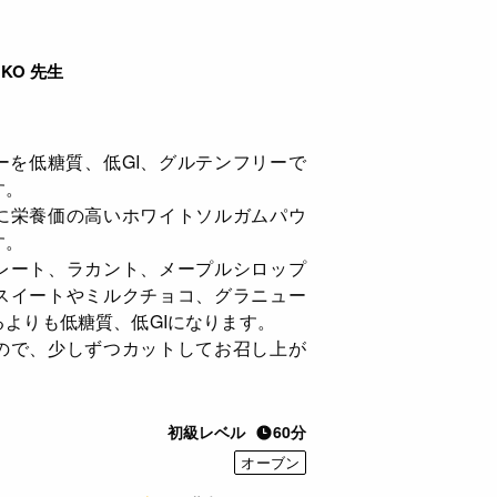
AKO 先生
ーを低糖質、低GI、グルテンフリーで
す。
に栄養価の高いホワイトソルガムパウ
す。
レート、ラカント、メープルシロップ
スイートやミルクチョコ、グラニュー
よりも低糖質、低GIになります。
ので、少しずつカットしてお召し上が
初級レベル
60分
オーブン