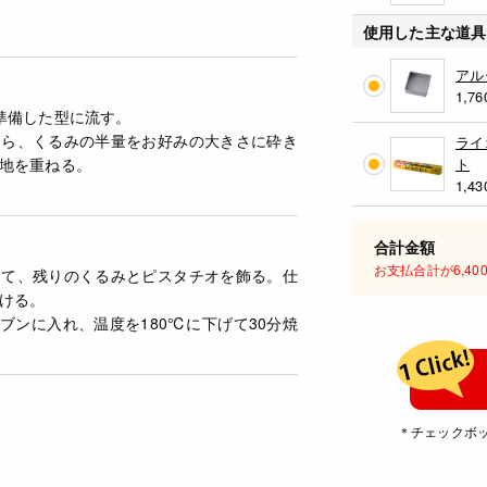
使用した主な道具
アル
1,76
準備した型に流す。
たら、くるみの半量をお好みの大きさに砕き
ライ
地を重ねる。
ト
1,43
合計金額
お支払合計が6,4
えて、残りのくるみとピスタチオを飾る。仕
ける。
ーブンに入れ、温度を180℃に下げて30分焼
＊チェックボ