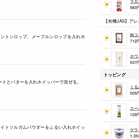
ラカ
583
【有機JAS】ア
純コ
カントシロップ、メープルシロップを入れホ
712
ホワ
537
トッピング
ートとバターを入れホイッパーで混ぜる。
くる
505
スー
129
ワイトソルガムパウダーをふるい入れホイッ
ゲラ
1,35