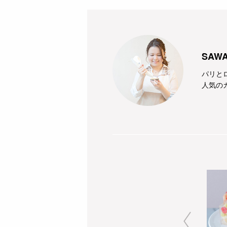
SAW
パリと
人気の