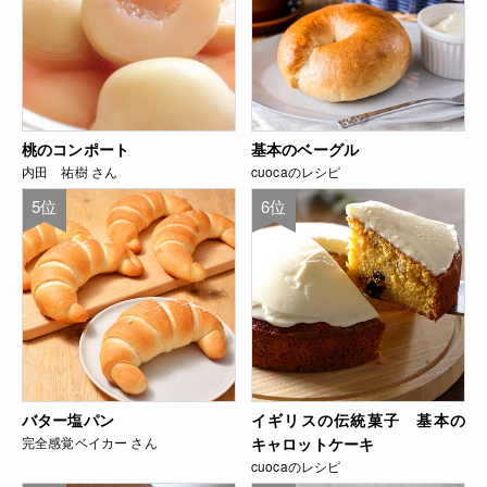
桃のコンポート
基本のベーグル
内田 祐樹 さん
cuocaのレシピ
5位
6位
バター塩パン
イギリスの伝統菓子 基本の
完全感覚ベイカー さん
キャロットケーキ
cuocaのレシピ