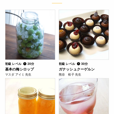
初級 レベル
20分
初級 レベル
30分
基本の梅シロップ
ガナッシュクーゲルン
マスダ アイミ 先生
熊谷 裕子 先生