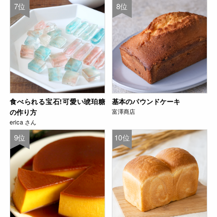
7位
8位
食べられる宝石!可愛い琥珀糖
基本のパウンドケーキ
の作り方
富澤商店
erica さん
9位
10位