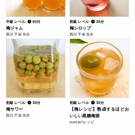
中級 レベル
60分
初級 レベル
30分
梅ジャム
梅シロップ
西川 千栄 先生
西川 千栄 先生
初級 レベル
30分
初級 レベル
30分
梅サワー
【梅レシピ】熟成するほどお
西川 千栄 先生
いしい黒糖梅酒
cuocaのレシピ