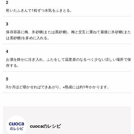
2
乾いたふきんで1粒ずつ水気をふきとる。
3
保存容器に梅、氷砂糖(または黒砂糖)、梅と交互に重ねて最後に氷砂糖(また
は黒砂糖)を多めに入れる。
4
お酒を静かに注ぎ入れ、ふたをして温度差のなるべく少ない涼しい場所で保
存する。
5
3か月ほど寝かせればできあがり。※熟成には約1年かかります。
cuocaのレシピ