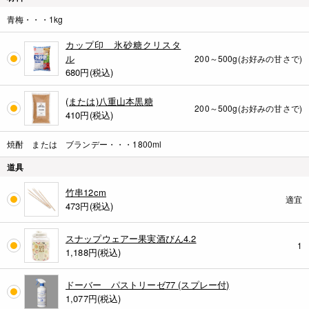
青梅・・・1kg
カップ印 氷砂糖クリスタ
ル
200～500g(お好みの甘さで)
680
円(税込)
(または)八重山本黒糖
200～500g(お好みの甘さで)
410
円(税込)
焼酎 または ブランデー・・・1800ml
道具
竹串12cm
適宜
473
円(税込)
スナップウェアー果実酒びん4.2
1
1,188
円(税込)
ドーバー パストリーゼ77 (スプレー付)
1,077
円(税込)