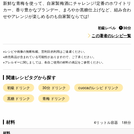
新鮮な青梅を使って、自家製梅酒にチャレンジ!定番のホワイトリ
カー、香り豊かなブランデー、まろやか黒糖仕上げなど、組み合わ
せやアレンジが楽しめるのも自家製ならでは!
初級レベル
30分
この著者のレシピ一覧
※レシピや画像の無断転載、営利目的利用はご遠慮ください。
※終売商品が含まれている可能性がありますので、ご了承ください。
※アレルギーに関しましては、各自ご使用の材料の表記をご参照ください。
関連レシピタグから探す
初級 ドリンク
30分 ドリンク
cuocaのレシピ ドリンク
黒糖 ドリンク
青梅 ドリンク
材料
4リットル容器 1杯分
材料