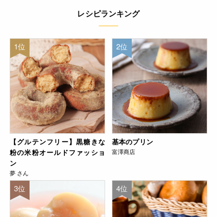
レシピランキング
1位
2位
【グルテンフリー】黒糖きな
基本のプリン
粉の米粉オールドファッショ
富澤商店
ン
夢 さん
3位
4位