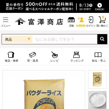
0
メニュー
店舗
会員登録
ログイン
買い物かご
商品
食品・食材
型・道具
レシピ
ラッピング
知る・学ぶ