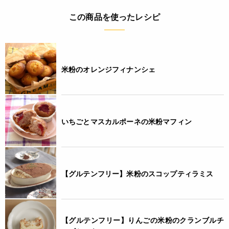
アレルギー
この商品を使ったレシピ
なし(特定原材料8品目)
コンタミネーション
米粉のオレンジフィナンシェ
* 本品加工所では、小麦・乳成分・卵・そば・落花生・えび・
かに・くるみを含む食品も扱っています。(特定原材料8品目
中) (1kg、500g)
いちごとマスカルポーネの米粉マフィン
栄養成分表示
(100g当たり) エネルギー 372kcal たんぱく質 6.0g 脂質 1.3g
炭水化物 80.4g 食塩相当量 0.01g *この表示値は、目安で
す。
【グルテンフリー】米粉のスコップティラミス
注意事項
◆商品の在庫・販売状況について◆
【グルテンフリー】りんごの米粉のクランブルチ
・諸事情により、予告なく販売終了になる場合がございます。