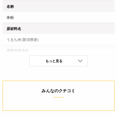
名称
米粉
原材料名
うるち米(新潟県産)
原料原産地名
もっと見る
うるち米(新潟県産)
保存方法(未開封)
直射日光・高温多湿を避け冷暗所に保存
みんなのクチコミ
賞味期限(未開封時)
※製造日を起点とした期限です。
180日