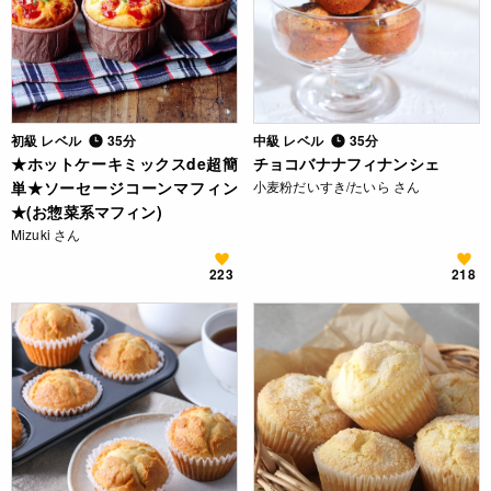
初級 レベル
35分
中級 レベル
35分
★ホットケーキミックスde超簡
チョコバナナフィナンシェ
単★ソーセージコーンマフィン
小麦粉だいすき/たいら さん
★(お惣菜系マフィン)
Mizuki さん
223
218