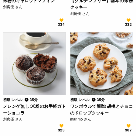
米粉のキャロットマフィン
【グルテンフリー】基本の米粉
創房優 さん
クッキー
創房優 さん
334
332
初級 レベル
35分
初級 レベル
35分
メレンゲ無し!米粉のお手軽ガト
ワンボウルで簡単!胡桃とチョコ
ーショコラ
のドロップクッキー
創房優 さん
marimo さん
323
307