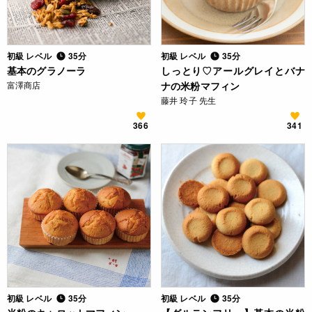
初級 レベル
35分
初級 レベル
35分
基本のグラノーラ
しっとり♡アールグレイとバナ
富澤商店
ナの米粉マフィン
藤井 玲子 先生
366
341
初級 レベル
35分
初級 レベル
35分