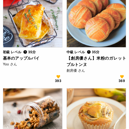
初級 レベル
35分
中級 レベル
35分
基本のアップルパイ
【創房優さん】米粉のガレット
Yuu さん
ブルトンヌ
創房優 さん
393
369