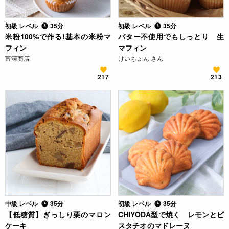
初級 レベル
35分
初級 レベル
35分
米粉100%で作る!基本の米粉マ
バター不使用でもしっとり 生
フィン
マフィン
富澤商店
けいちょん さん
217
213
中級 レベル
35分
初級 レベル
35分
【低糖質】ぎっしり栗のマロン
CHIYODA型で焼く レモンとピ
ケーキ
スタチオのマドレーヌ