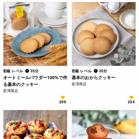
初級 レベル
35分
初級 レベル
35分
オートミールパウダー100%で作
基本のおからクッキー
る基本のクッキー
富澤商店
富澤商店
299
254