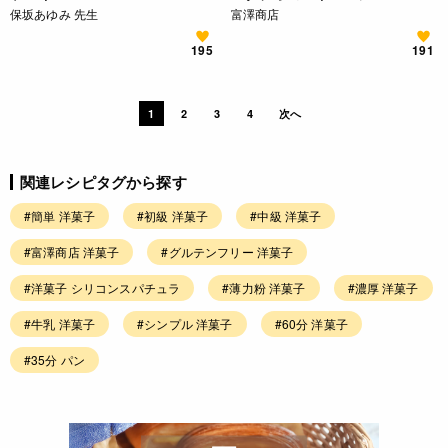
保坂あゆみ 先生
富澤商店
195
191
1
2
3
4
次へ
関連レシピタグから探す
#簡単 洋菓子
#初級 洋菓子
#中級 洋菓子
#富澤商店 洋菓子
#グルテンフリー 洋菓子
#洋菓子 シリコンスパチュラ
#薄力粉 洋菓子
#濃厚 洋菓子
#牛乳 洋菓子
#シンプル 洋菓子
#60分 洋菓子
#35分 パン