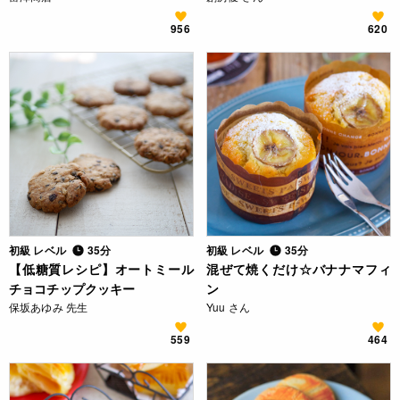
956
620
初級 レベル
35分
初級 レベル
35分
【低糖質レシピ】オートミール
混ぜて焼くだけ☆バナナマフィ
チョコチップクッキー
ン
保坂あゆみ 先生
Yuu さん
559
464