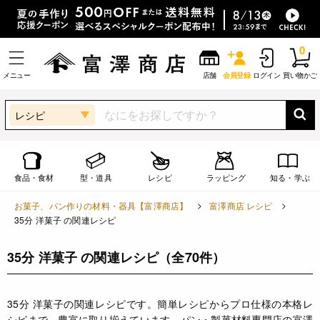
0
メニュー
店舗
会員登録
ログイン
買い物かご
レシピ
食品・食材
型・道具
レシピ
ラッピング
知る・学ぶ
お菓子、パン作りの材料・器具【富澤商店】
富澤商店 レシピ
35分 洋菓子 の関連レシピ
35分 洋菓子 の関連レシピ
（全70件）
35分 洋菓子の関連レシピです。簡単レシピからプロ仕様の本格レ
シピまで、豊富に取り揃えています。パン・製菓材料専門店の富澤