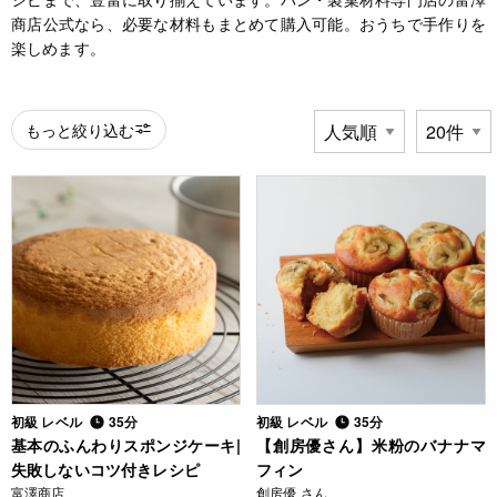
商店公式なら、必要な材料もまとめて購入可能。おうちで手作りを
楽しめます。
もっと絞り込む
初級 レベル
35分
初級 レベル
35分
基本のふんわりスポンジケーキ|
【創房優さん】米粉のバナナマ
失敗しないコツ付きレシピ
フィン
富澤商店
創房優 さん