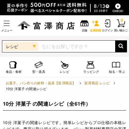
0
メニュー
店舗
会員登録
ログイン
買い物かご
レシピ
食品・食材
型・道具
レシピ
ラッピング
知る・学ぶ
お菓子、パン作りの材料・器具【富澤商店】
富澤商店 レシピ
10分 洋菓子 の関連レシピ
10分 洋菓子 の関連レシピ
（全61件）
10分 洋菓子の関連レシピです。簡単レシピからプロ仕様の本格レ
シピまで、豊富に取り揃えています。パン・製菓材料専門店の富澤