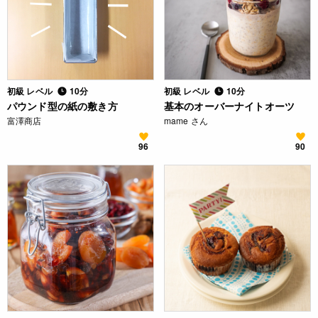
初級 レベル
10分
初級 レベル
10分
パウンド型の紙の敷き方
基本のオーバーナイトオーツ
富澤商店
mame さん
96
90