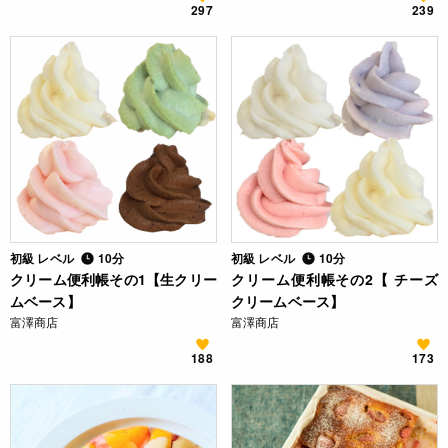
297
239
初級 レベル
10分
初級 レベル
10分
クリーム便利帳その1【生クリー
クリーム便利帳その2【 チーズ
ムベース】
クリームベース】
富澤商店
富澤商店
188
173