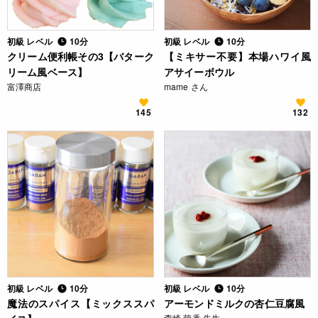
初級 レベル
10分
初級 レベル
10分
クリーム便利帳その3【バターク
【ミキサー不要】本場ハワイ風
リーム風ベース】
アサイーボウル
富澤商店
mame さん
145
132
初級 レベル
10分
初級 レベル
10分
魔法のスパイス【ミックススパ
アーモンドミルクの杏仁豆腐風
森崎 繭香 先生