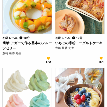
初級 レベル
10分
初級 レベル
10分
簡単!アガーで作る基本のフルー
いちごの米粉ヨーグルトケーキ
ツゼリー
森崎 繭香 先生
森崎 繭香 先生
172
154