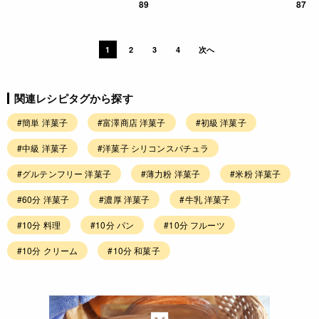
89
87
1
2
3
4
次へ
関連レシピタグから探す
#簡単 洋菓子
#富澤商店 洋菓子
#初級 洋菓子
#中級 洋菓子
#洋菓子 シリコンスパチュラ
#グルテンフリー 洋菓子
#薄力粉 洋菓子
#米粉 洋菓子
#60分 洋菓子
#濃厚 洋菓子
#牛乳 洋菓子
#10分 料理
#10分 パン
#10分 フルーツ
#10分 クリーム
#10分 和菓子