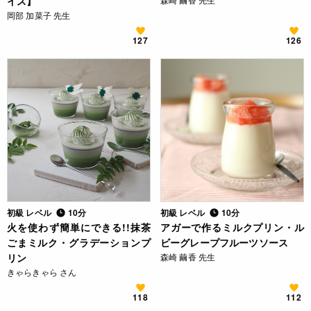
イス】
岡部 加菜子 先生
127
126
初級 レベル
10分
初級 レベル
10分
火を使わず簡単にできる!!抹茶
アガーで作るミルクプリン・ル
ごまミルク・グラデーションプ
ビーグレープフルーツソース
リン
森崎 繭香 先生
きゃらきゃら さん
118
112