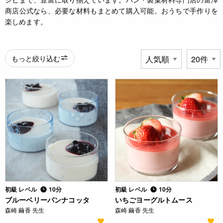
商店公式なら、必要な材料もまとめて購入可能。おうちで手作りを
楽しめます。
もっと絞り込む
初級 レベル
10分
初級 レベル
10分
ブルーベリーパンナコッタ
いちごヨーグルトムース
森崎 繭香 先生
森崎 繭香 先生