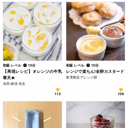
初級 レベル
10分
初級 レベル
10分
【再現レシピ】オレンジの牛乳
レンジで楽ちん!全卵カスタード
寒天★
富澤商店アレンジ部
永田 絹佳 先生
112
106