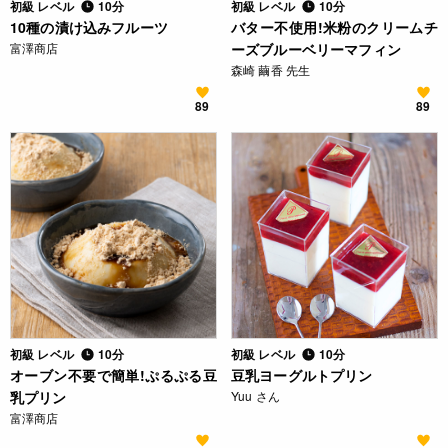
初級 レベル
10分
初級 レベル
10分
10種の漬け込みフルーツ
バター不使用!米粉のクリームチ
富澤商店
ーズブルーベリーマフィン
森崎 繭香 先生
89
89
初級 レベル
10分
初級 レベル
10分
オーブン不要で簡単!ぷるぷる豆
豆乳ヨーグルトプリン
乳プリン
Yuu さん
富澤商店