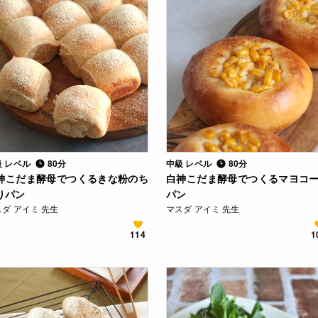
級 レベル
80分
中級 レベル
80分
神こだま酵母でつくるきな粉のち
白神こだま酵母でつくるマヨコ
りパン
パン
ダ アイミ 先生
マスダ アイミ 先生
114
1