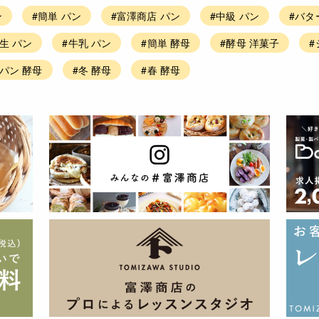
ン
#簡単 パン
#富澤商店 パン
#中級 パン
#バタ
生 パン
#牛乳 パン
#簡単 酵母
#酵母 洋菓子
#
パン 酵母
#冬 酵母
#春 酵母