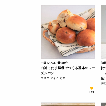
中級 レベル
80分
初
白神こだま酵母でつくる基本のレー
[
ズンパン
ー
マスダ アイミ 先生
応
海野
176