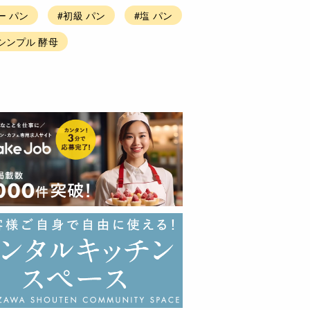
ー パン
#初級 パン
#塩 パン
シンプル 酵母