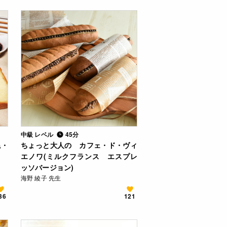
中級 レベル
45分
ね・
ちょっと大人の カフェ・ド・ヴィ
エノワ(ミルクフランス エスプレ
ッソバージョン)
海野 綾子 先生
36
121