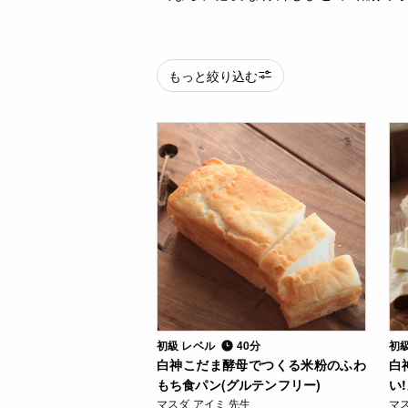
もっと絞り込む
初級 レベル
40分
初
白神こだま酵母でつくる米粉のふわ
白
もち食パン(グルテンフリー)
い
マスダ アイミ 先生
マス