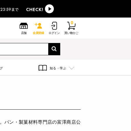
0
店舗
会員登録
ログイン
買い物かご
グ
知る・学ぶ
す。パン・製菓材料専門店の富澤商店公