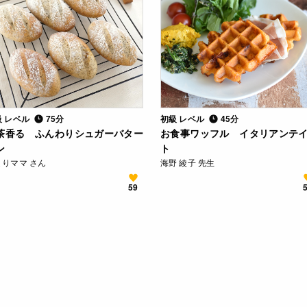
級 レベル
75分
初級 レベル
45分
茶香る ふんわりシュガーバター
お食事ワッフル イタリアンテ
ン
ト
ょりママ さん
海野 綾子 先生
59