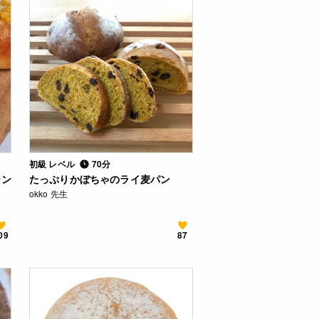
初級 レベル
70分
ーン
たっぷりかぼちゃのライ麦パン
okko 先生
09
87