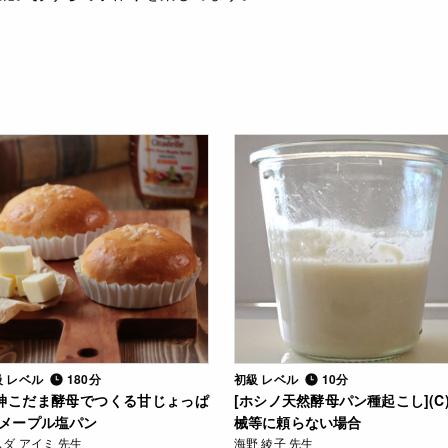
級 レベル
180分
初級 レベル
10分
神こだま酵母でつくる甘じょっぱ
[ホシノ天然酵母パン種起こし](C
!メープル塩パン
械等に頼らない場合
ダ アイミ 先生
海野 綾子 先生