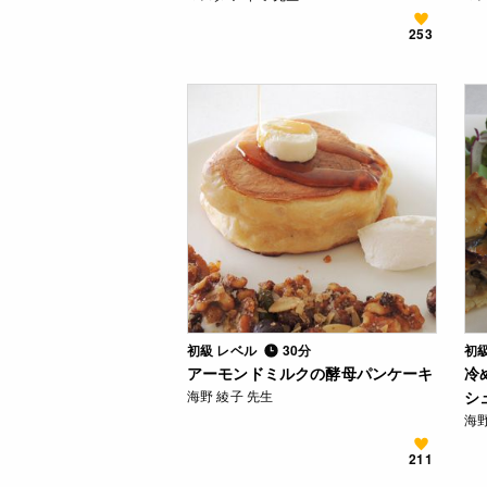
253
初級 レベル
30分
初
アーモンドミルクの酵母パンケーキ
冷
海野 綾子 先生
シ
海野
211