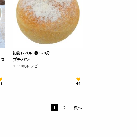
初級 レベル
570分
イス
プチパン
cuocaのレシピ
51
44
1
2
次へ