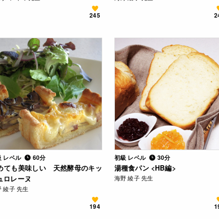
245
2
級 レベル
60分
初級 レベル
30分
めても美味しい 天然酵母のキッ
湯種食パン <HB編>
ュロレーヌ
海野 綾子 先生
 綾子 先生
194
1