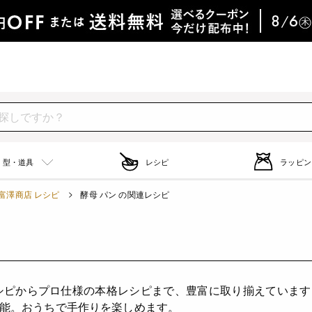
型・道具
レシピ
ラッピン
富澤商店 レシピ
酵母 パン の関連レシピ
）
シピからプロ仕様の本格レシピまで、豊富に取り揃えていま
能。おうちで手作りを楽しめます。