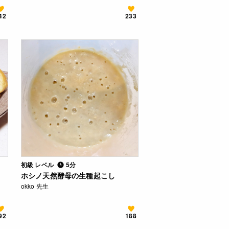
42
233
初級 レベル
5分
ホシノ天然酵母の生種起こし
okko 先生
92
188