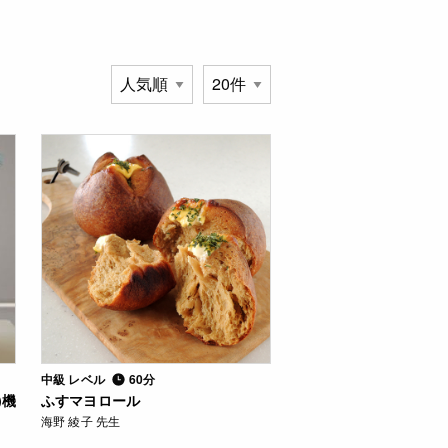
中級 レベル
60分
)機
ふすマヨロール
海野 綾子 先生