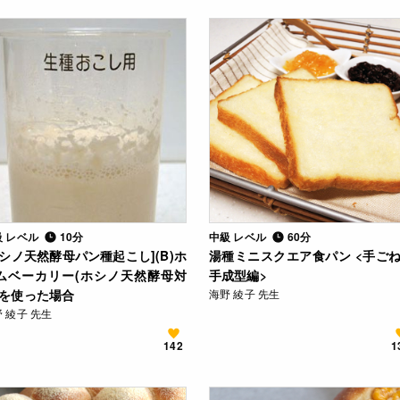
級 レベル
10分
中級 レベル
60分
ホシノ天然酵母パン種起こし](B)ホ
湯種ミニスクエア食パン <手ご
ムベーカリー(ホシノ天然酵母対
手成型編>
)を使った場合
海野 綾子 先生
 綾子 先生
142
1