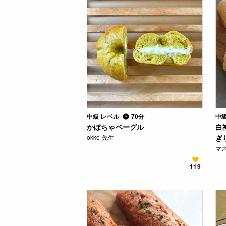
中級 レベル
70分
中
かぼちゃベーグル
白
okko 先生
ぎ
マス
119