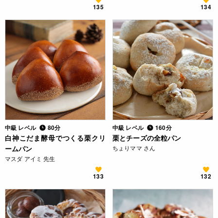
135
134
中級 レベル
80分
中級 レベル
160分
白神こだま酵母でつくる栗クリ
栗とチーズの全粒パン
ームパン
ちょりママ さん
マスダ アイミ 先生
133
132