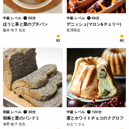
中級 レベル
50分
中級 レベル
60分
ほうじ茶と栗のプチパン
デニッシュ(マロン&チェリー)
藤井 玲子 先生
富澤商店
92
90
初級 レベル
30分
中級 レベル
120分
胡麻と栗のパンドミ
栗とホワイトチョコのクグロフ
海野 綾子 先生
おなつ さん