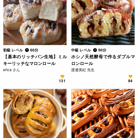
初級 レベル
60分
中級 レベル
90分
【基本のリッチパン生地】ミル
ホシノ天然酵母で作るダブルマ
キーリッチなマロンロール
ロンロール
erica さん
渡邊美紀 先生
131
94