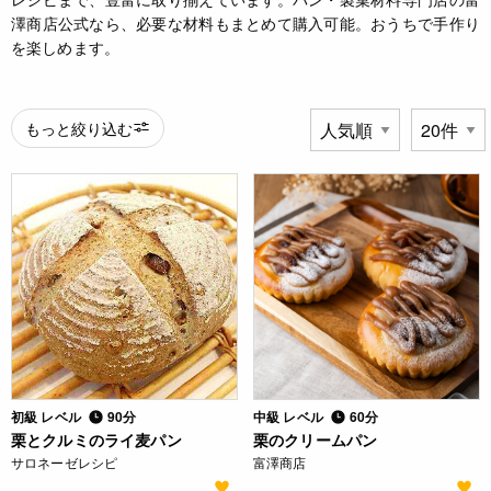
澤商店公式なら、必要な材料もまとめて購入可能。おうちで手作り
を楽しめます。
もっと絞り込む
初級 レベル
90分
中級 レベル
60分
栗とクルミのライ麦パン
栗のクリームパン
サロネーゼレシピ
富澤商店