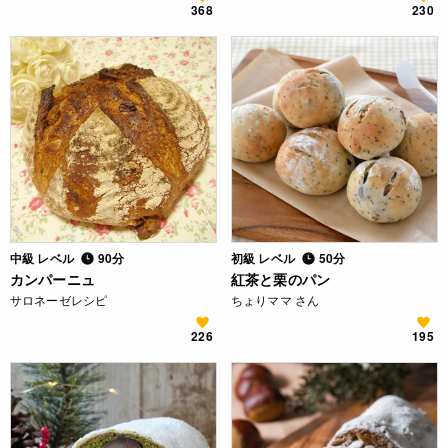
368
230
中級 レベル
90分
初級 レベル
50分
カンパーニュ
紅茶と栗のパン
サロネーゼレシピ
ちょりママ さん
226
195