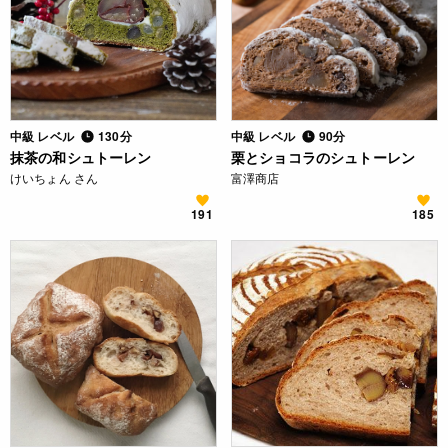
中級 レベル
130分
中級 レベル
90分
抹茶の和シュトーレン
栗とショコラのシュトーレン
けいちょん さん
富澤商店
191
185