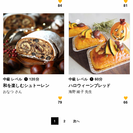
84
81
中級 レベル
120分
中級 レベル
60分
和を楽しむシュトーレン
ハロウィーンブレッド
おなつ さん
海野 綾子 先生
79
66
1
2
次へ