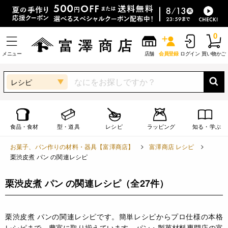
0
メニュー
店舗
会員登録
ログイン
買い物かご
レシピ
食品・食材
型・道具
レシピ
ラッピング
知る・学ぶ
お菓子、パン作りの材料・器具【富澤商店】
富澤商店 レシピ
栗渋皮煮 パン の関連レシピ
栗渋皮煮 パン の関連レシピ
（全27件）
栗渋皮煮 パンの関連レシピです。簡単レシピからプロ仕様の本格
レシピまで、豊富に取り揃えています。パン・製菓材料専門店の富