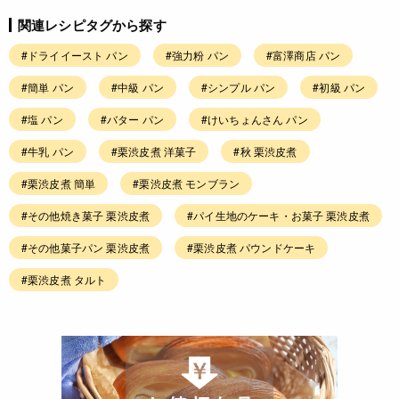
関連レシピタグから探す
#ドライイースト パン
#強力粉 パン
#富澤商店 パン
#簡単 パン
#中級 パン
#シンプル パン
#初級 パン
#塩 パン
#バター パン
#けいちょんさん パン
#牛乳 パン
#栗渋皮煮 洋菓子
#秋 栗渋皮煮
#栗渋皮煮 簡単
#栗渋皮煮 モンブラン
#その他焼き菓子 栗渋皮煮
#パイ生地のケーキ・お菓子 栗渋皮煮
#その他菓子パン 栗渋皮煮
#栗渋皮煮 パウンドケーキ
#栗渋皮煮 タルト