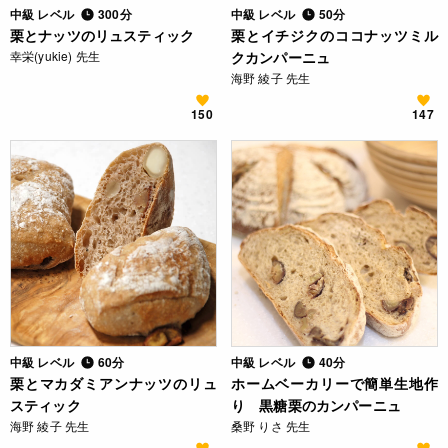
中級 レベル
300分
中級 レベル
50分
栗とナッツのリュスティック
栗とイチジクのココナッツミル
幸栄(yukie) 先生
クカンパーニュ
海野 綾子 先生
150
147
中級 レベル
60分
中級 レベル
40分
栗とマカダミアンナッツのリュ
ホームベーカリーで簡単生地作
スティック
り 黒糖栗のカンパーニュ
海野 綾子 先生
桑野 りさ 先生