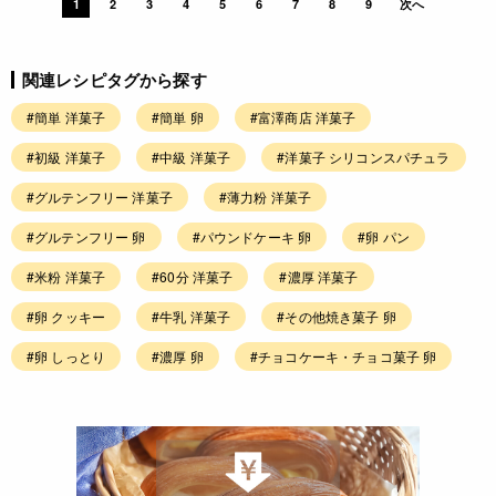
1
2
3
4
5
6
7
8
9
次へ
関連レシピタグから探す
#簡単 洋菓子
#簡単 卵
#富澤商店 洋菓子
#初級 洋菓子
#中級 洋菓子
#洋菓子 シリコンスパチュラ
#グルテンフリー 洋菓子
#薄力粉 洋菓子
#グルテンフリー 卵
#パウンドケーキ 卵
#卵 パン
#米粉 洋菓子
#60分 洋菓子
#濃厚 洋菓子
#卵 クッキー
#牛乳 洋菓子
#その他焼き菓子 卵
#卵 しっとり
#濃厚 卵
#チョコケーキ・チョコ菓子 卵