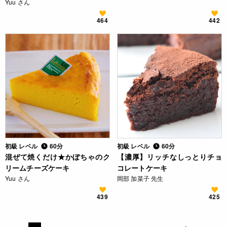
Yuu さん
464
442
初級 レベル
60分
初級 レベル
60分
混ぜて焼くだけ★かぼちゃのク
【濃厚】リッチなしっとりチョ
リームチーズケーキ
コレートケーキ
Yuu さん
岡部 加菜子 先生
439
425