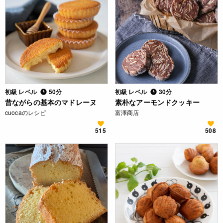
初級 レベル
50分
初級 レベル
30分
昔ながらの基本のマドレーヌ
素朴なアーモンドクッキー
cuocaのレシピ
富澤商店
515
508