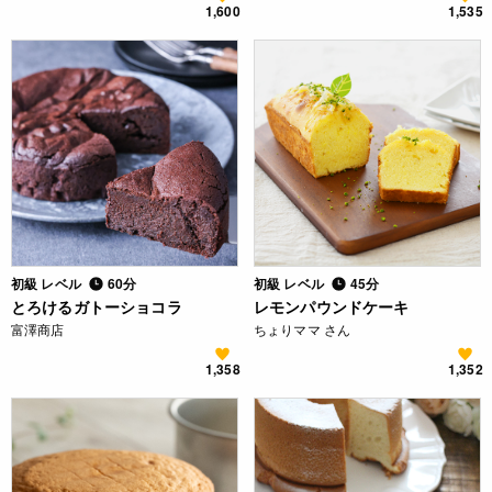
1,600
1,535
初級 レベル
60分
初級 レベル
45分
とろけるガトーショコラ
レモンパウンドケーキ
富澤商店
ちょりママ さん
1,358
1,352