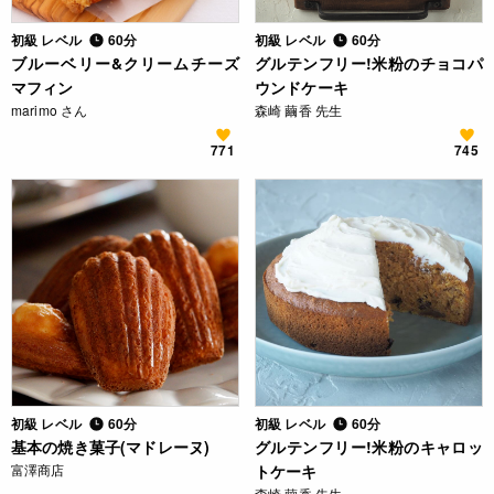
初級 レベル
60分
初級 レベル
60分
ブルーベリー&クリームチーズ
グルテンフリー!米粉のチョコパ
マフィン
ウンドケーキ
marimo さん
森崎 繭香 先生
771
745
初級 レベル
60分
初級 レベル
60分
基本の焼き菓子(マドレーヌ)
グルテンフリー!米粉のキャロッ
富澤商店
トケーキ
森崎 繭香 先生