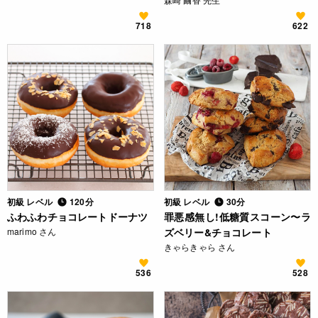
718
622
初級 レベル
120分
初級 レベル
30分
ふわふわチョコレートドーナツ
罪悪感無し!低糖質スコーン〜ラ
marimo さん
ズベリー&チョコレート
きゃらきゃら さん
536
528