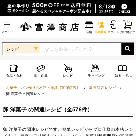
0
メニュー
店舗
会員登録
ログイン
買い物かご
レシピ
食品・食材
型・道具
レシピ
ラッピング
知る・学ぶ
お菓子、パン作りの材料・器具【富澤商店】
富澤商店 レシピ
卵 洋菓子 の関連レシピ
卵 洋菓子 の関連レシピ
（全576件）
卵 洋菓子の関連レシピです。簡単レシピからプロ仕様の本格レシ
ピまで、豊富に取り揃えています。パン・製菓材料専門店の富澤商