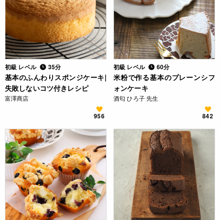
初級 レベル
35分
初級 レベル
60分
基本のふんわりスポンジケーキ|
米粉で作る基本のプレーンシフ
失敗しないコツ付きレシピ
ォンケーキ
富澤商店
酒匂 ひろ子 先生
956
842