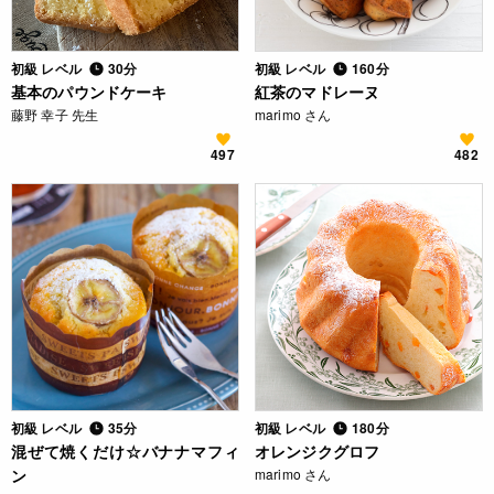
初級 レベル
30分
初級 レベル
160分
基本のパウンドケーキ
紅茶のマドレーヌ
藤野 幸子 先生
marimo さん
497
482
初級 レベル
35分
初級 レベル
180分
混ぜて焼くだけ☆バナナマフィ
オレンジクグロフ
ン
marimo さん