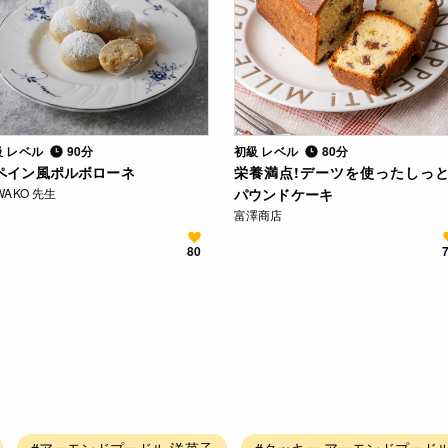
級 レベル
90分
初級 レベル
80分
ペイン風ポルボローネ
栄養満点!デーツを使ったしっ
WAKO 先生
パウンドケーキ
富澤商店
80
#アーモンドプードル 洋菓子
#クッキー アーモンドプード