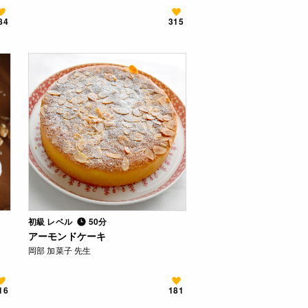
84
315
初級 レベル
50分
アーモンドケーキ
岡部 加菜子 先生
16
181