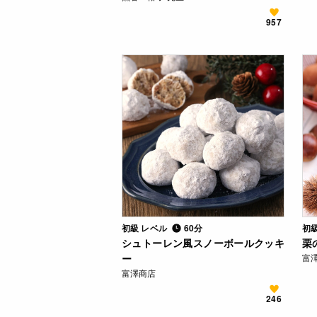
957
初級 レベル
60分
初
シュトーレン風スノーボールクッキ
栗
ー
富
富澤商店
246