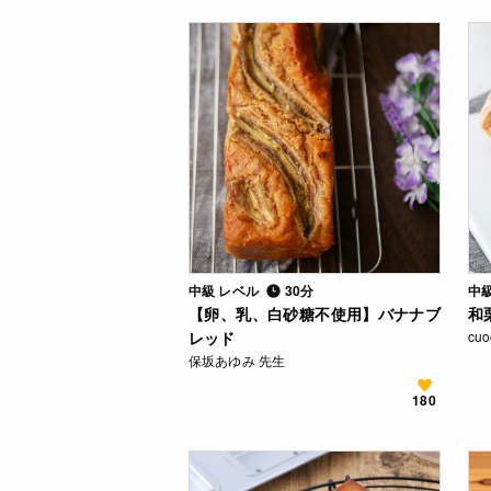
中級 レベル
30分
中
【卵、乳、白砂糖不使用】バナナブ
和
レッド
cu
保坂あゆみ 先生
180