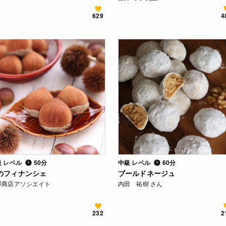
629
4
級 レベル
50分
中級 レベル
60分
のフィナンシェ
ブールドネージュ
澤商店アソシエイト
内田 祐樹 さん
232
2