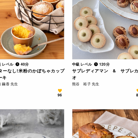
級 レベル
40分
中級 レベル
120分
ターなし!米粉のかぼちゃカップ
サブレディアマン & サブレ
ーキ
オ
 繭香 先生
熊谷 裕子 先生
96