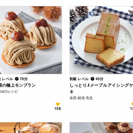
級 レベル
70分
初級 レベル
45分
栗の極上モンブラン
しっとり♪メープルアイシング
ocaのレシピ
キ
永田 絹佳 先生
158
1