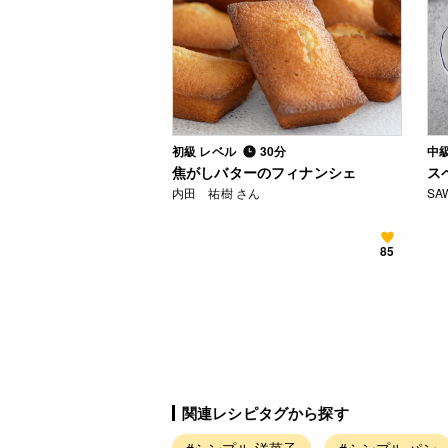
初級 レベル
30分
中
焦がしバターのフィナンシェ
ス
内田 祐樹 さん
SA
85
関連レシピタグから探す
#シンプル 洋菓子
#シンプル パン