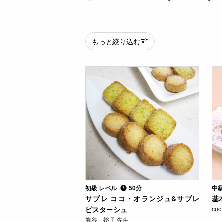
もっと絞り込む
初級 レベル
50分
中
サブレ ココ・オランジュ&サブレ
基
ピスターシュ
cu
熊谷 裕子 先生