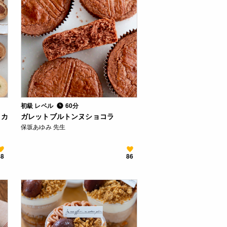
初級 レベル
60分
カカ
ガレットブルトンヌショコラ
保坂あゆみ 先生
88
86