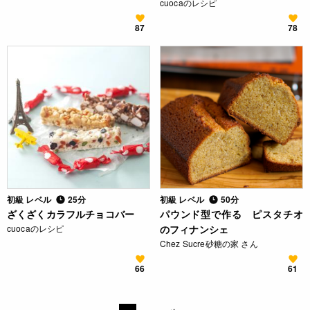
cuocaのレシピ
87
78
初級 レベル
25分
初級 レベル
50分
ざくざくカラフルチョコバー
パウンド型で作る ピスタチオ
cuocaのレシピ
のフィナンシェ
Chez Sucre砂糖の家 さん
66
61