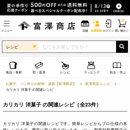
0
メニュー
店舗
会員登録
ログイン
買い物かご
レシピ
食品・食材
型・道具
レシピ
ラッピング
知る・学ぶ
お菓子、パン作りの材料・器具【富澤商店】
富澤商店 レシピ
カリカリ 洋菓子 の関連レシピ
カリカリ 洋菓子 の関連レシピ
（全23件）
カリカリ 洋菓子の関連レシピです。簡単レシピからプロ仕様の本
格レシピまで、豊富に取り揃えています。パン・製菓材料専門店の