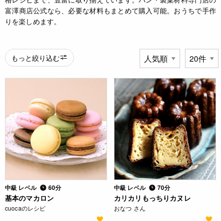
富澤商店公式なら、必要な材料もまとめて購入可能。おうちで手作
りを楽しめます。
もっと絞り込む
中級 レベル
60分
中級 レベル
70分
基本のマカロン
カリカリもっちりカヌレ
cuocaのレシピ
おなつ さん