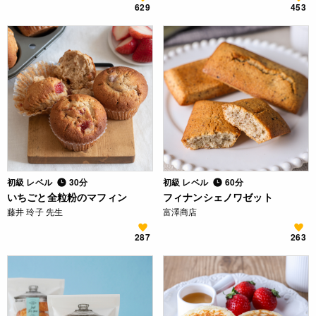
629
453
初級 レベル
30分
初級 レベル
60分
いちごと全粒粉のマフィン
フィナンシェノワゼット
藤井 玲子 先生
富澤商店
287
263