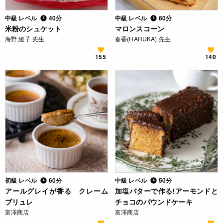
中級 レベル
40分
中級 レベル
60分
米粉のシュケット
マロンスコーン
海野 綾子 先生
春香(HARUKA) 先生
155
140
初級 レベル
60分
中級 レベル
50分
アールグレイが香る クレーム
加塩バターで作る!アーモンドと
ブリュレ
チョコのパウンドケーキ
富澤商店
富澤商店