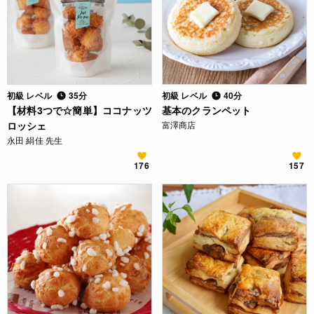
初級 レベル
35分
初級 レベル
40分
【材料3つで☆簡単】ココナッツ
基本のクランペット
ロッシェ
富澤商店
永田 絹佳 先生
176
157