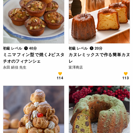
初級 レベル
40分
初級 レベル
20分
ミニマフィン型で焼く♪ピスタ
カヌレミックスで作る簡単カヌ
チオのフィナンシェ
レ
永田 絹佳 先生
富澤商店
114
113