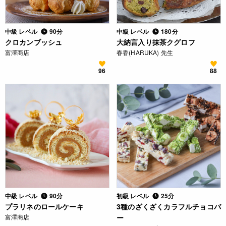
中級 レベル
90分
中級 レベル
180分
クロカンブッシュ
大納言入り抹茶クグロフ
富澤商店
春香(HARUKA) 先生
96
88
中級 レベル
90分
初級 レベル
25分
プラリネのロールケーキ
3種のざくざくカラフルチョコバ
富澤商店
ー