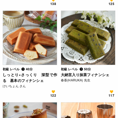
138
125
初級 レベル
40分
初級 レベル
50分
しっとり×さっくり 深型で作
大納言入り抹茶フィナンシェ
る 基本のフィナンシェ
春香(HARUKA) 先生
けいちょん さん
122
117