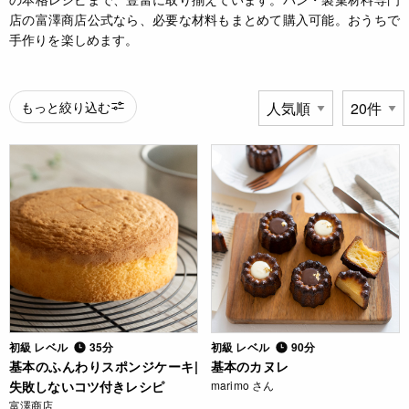
店の富澤商店公式なら、必要な材料もまとめて購入可能。おうちで
手作りを楽しめます。
もっと絞り込む
初級 レベル
35分
初級 レベル
90分
基本のふんわりスポンジケーキ|
基本のカヌレ
失敗しないコツ付きレシピ
marimo さん
富澤商店