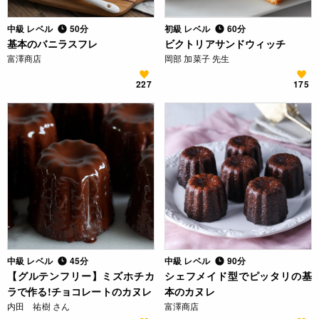
中級 レベル
50分
初級 レベル
60分
基本のバニラスフレ
ビクトリアサンドウィッチ
富澤商店
岡部 加菜子 先生
227
175
中級 レベル
45分
中級 レベル
90分
【グルテンフリー】ミズホチカ
シェフメイド型でピッタリの基
ラで作る!チョコレートのカヌレ
本のカヌレ
内田 祐樹 さん
富澤商店