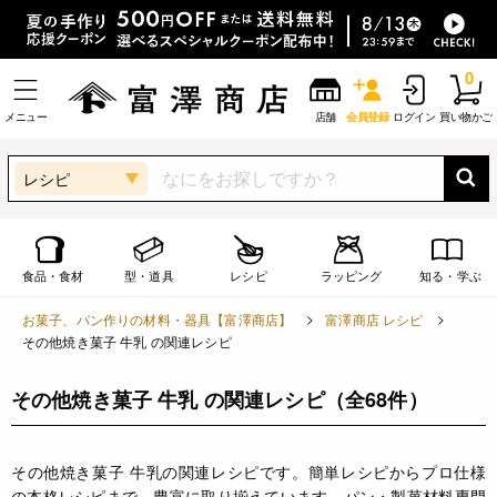
0
メニュー
店舗
会員登録
ログイン
買い物かご
レシピ
食品・食材
型・道具
レシピ
ラッピング
知る・学ぶ
お菓子、パン作りの材料・器具【富澤商店】
富澤商店 レシピ
その他焼き菓子 牛乳 の関連レシピ
その他焼き菓子 牛乳 の関連レシピ
（全68件）
その他焼き菓子 牛乳の関連レシピです。簡単レシピからプロ仕様
の本格レシピまで、豊富に取り揃えています。パン・製菓材料専門