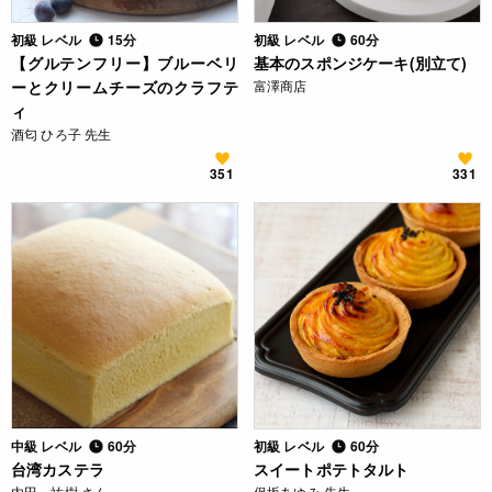
初級 レベル
15分
初級 レベル
60分
【グルテンフリー】ブルーベリ
基本のスポンジケーキ(別立て)
ーとクリームチーズのクラフテ
富澤商店
ィ
酒匂 ひろ子 先生
351
331
中級 レベル
60分
初級 レベル
60分
台湾カステラ
スイートポテトタルト
内田 祐樹 さん
保坂あゆみ 先生