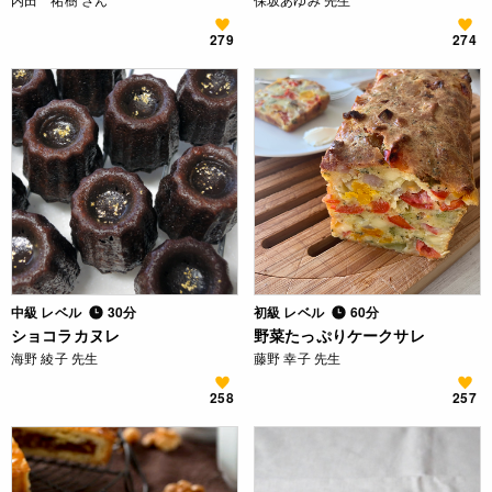
279
274
中級 レベル
30分
初級 レベル
60分
ショコラカヌレ
野菜たっぷりケークサレ
海野 綾子 先生
藤野 幸子 先生
258
257