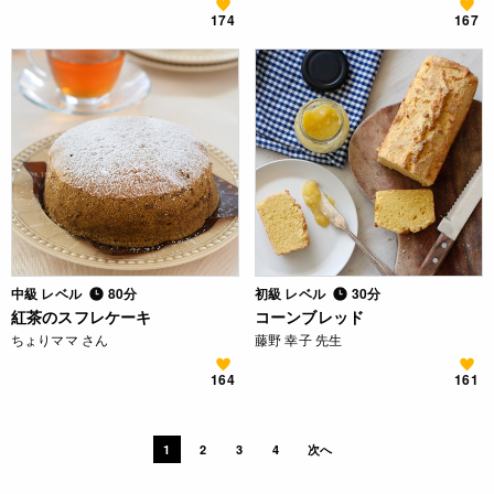
174
167
中級 レベル
80分
初級 レベル
30分
紅茶のスフレケーキ
コーンブレッド
ちょりママ さん
藤野 幸子 先生
164
161
1
2
3
4
次へ