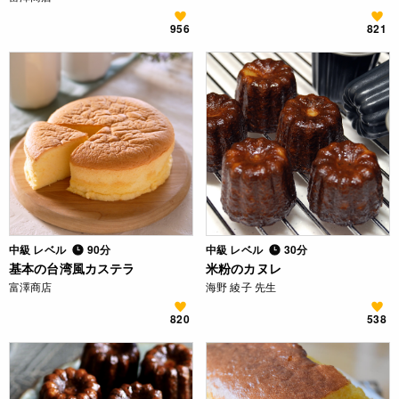
956
821
中級 レベル
90分
中級 レベル
30分
基本の台湾風カステラ
米粉のカヌレ
富澤商店
海野 綾子 先生
820
538