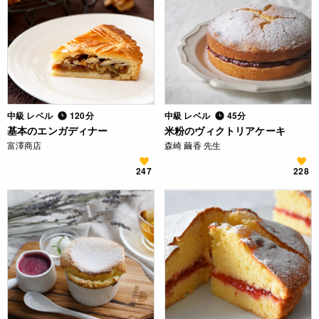
中級 レベル
120分
中級 レベル
45分
基本のエンガディナー
米粉のヴィクトリアケーキ
富澤商店
森崎 繭香 先生
247
228