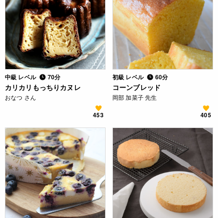
中級 レベル
70分
初級 レベル
60分
カリカリもっちりカヌレ
コーンブレッド
おなつ さん
岡部 加菜子 先生
453
405