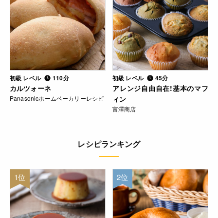
初級 レベル
110分
初級 レベル
45分
カルツォーネ
アレンジ自由自在!基本のマフ
Panasonicホームベーカリーレシピ
ィン
富澤商店
レシピランキング
1位
2位