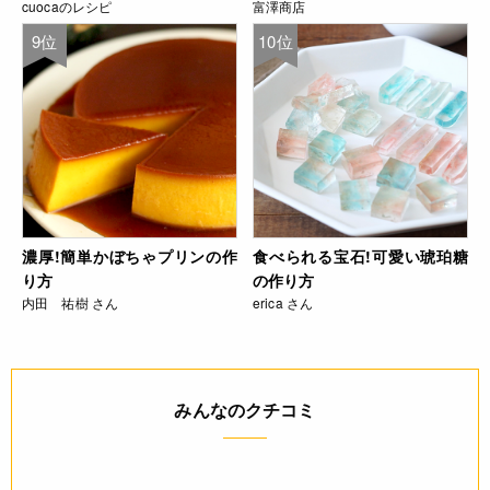
cuocaのレシピ
富澤商店
9位
10位
濃厚!簡単かぼちゃプリンの作
食べられる宝石!可愛い琥珀糖
り方
の作り方
内田 祐樹 さん
erica さん
みんなのクチコミ