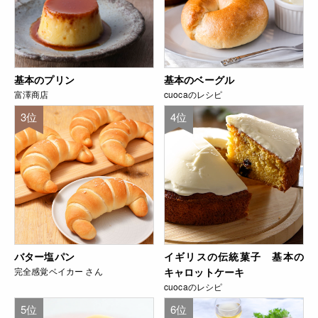
基本のプリン
基本のベーグル
富澤商店
cuocaのレシピ
3位
4位
バター塩パン
イギリスの伝統菓子 基本の
完全感覚ベイカー さん
キャロットケーキ
cuocaのレシピ
5位
6位