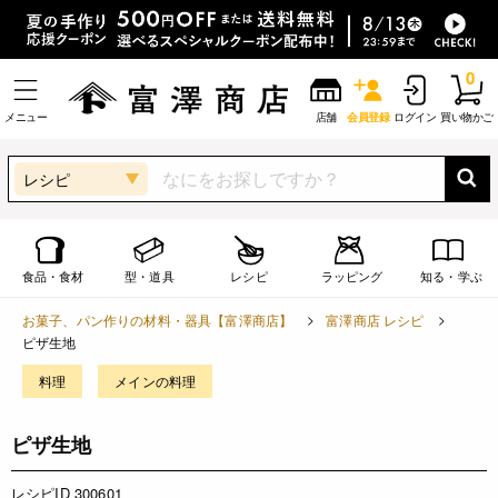
0
メニュー
店舗
会員登録
ログイン
買い物かご
レシピ
食品・食材
型・道具
レシピ
ラッピング
知る・学ぶ
お菓子、パン作りの材料・器具【富澤商店】
富澤商店 レシピ
ピザ生地
料理
メインの料理
ピザ生地
レシピID 300601