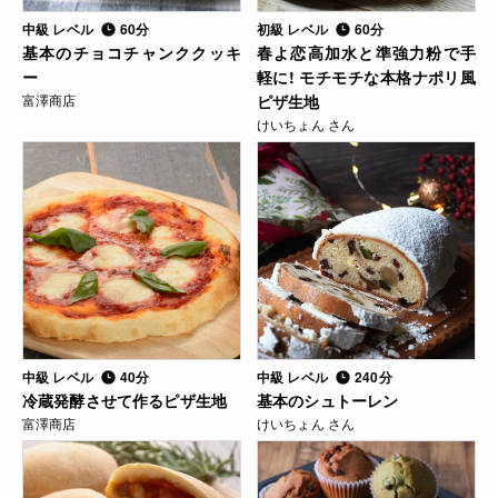
中級 レベル
60分
初級 レベル
60分
基本のチョコチャンククッキ
春よ恋高加水と準強力粉で手
ー
軽に! モチモチな本格ナポリ風
富澤商店
ピザ生地
けいちょん さん
中級 レベル
40分
中級 レベル
240分
冷蔵発酵させて作るピザ生地
基本のシュトーレン
富澤商店
けいちょん さん