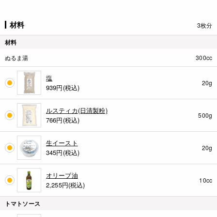
材料
3枚分
材料
ぬるま湯
300cc
塩
20g
939
円(税込)
ルスティカ(日清製粉)
500g
766
円(税込)
生イースト
20g
345
円(税込)
オリーブ油
10cc
2,255
円(税込)
トマトソース