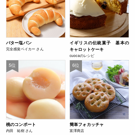
バター塩パン
イギリスの伝統菓子 基本の
完全感覚ベイカー さん
キャロットケーキ
cuocaのレシピ
5位
6位
桃のコンポート
簡単フォカッチャ
内田 祐樹 さん
富澤商店