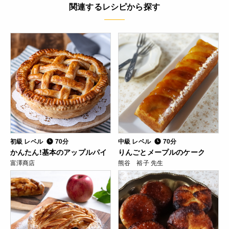
関連するレシピから探す
初級 レベル
70分
中級 レベル
70分
かんたん!基本のアップルパイ
りんごとメープルのケーク
富澤商店
熊谷 裕子 先生