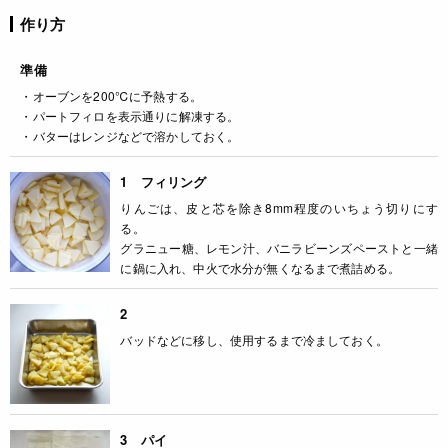
作り方
準備
・オーブンを200℃に予熱する。
・パートフィロを表示通りに解凍する。
・バターはレンジなどで溶かしておく。
1 フィリング
りんごは、皮と芯を除き8mm程度のいちょう切りにす
る。
グラニュー糖、レモン汁、バニラビーンズペーストと一緒
に鍋に入れ、中火で水分が無くなるまで煮詰める。
2
バッドなどに移し、使用するまで冷ましておく。
3 パイ