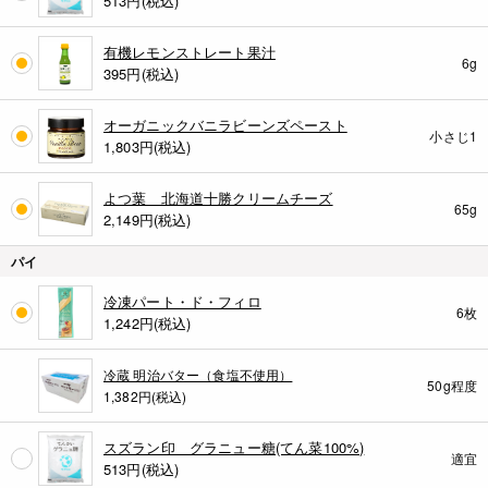
513
円(税込)
有機レモンストレート果汁
6g
395
円(税込)
オーガニックバニラビーンズペースト
小さじ1
1,803
円(税込)
よつ葉 北海道十勝クリームチーズ
65g
2,149
円(税込)
パイ
冷凍パート・ド・フィロ
6枚
1,242
円(税込)
冷蔵 明治バター（食塩不使用）
50g程度
1,382円(税込)
スズラン印 グラニュー糖(てん菜100%)
適宜
513
円(税込)