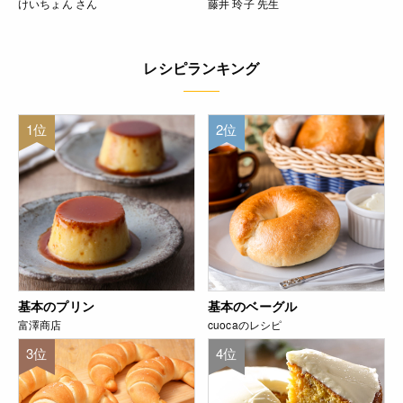
けいちょん さん
藤井 玲子 先生
レシピランキング
1位
2位
基本のプリン
基本のベーグル
富澤商店
cuocaのレシピ
3位
4位