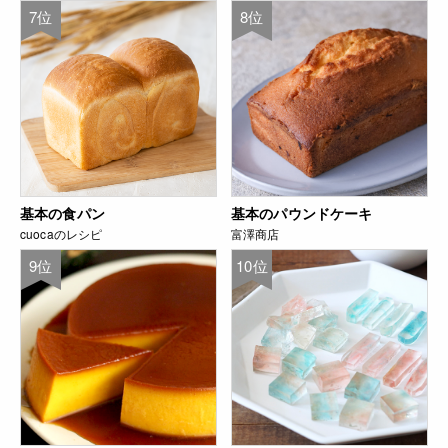
7位
8位
基本の食パン
基本のパウンドケーキ
cuocaのレシピ
富澤商店
9位
10位