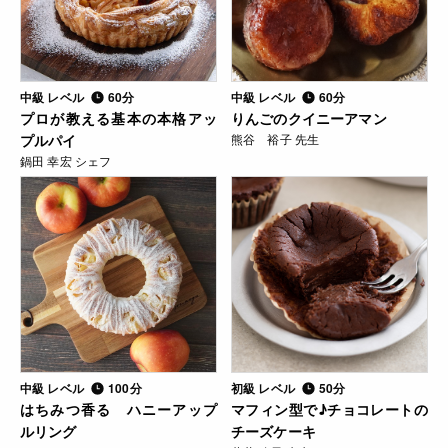
中級 レベル
60分
中級 レベル
60分
プロが教える基本の本格アッ
りんごのクイニーアマン
プルパイ
熊谷 裕子 先生
鍋田 幸宏 シェフ
中級 レベル
100分
初級 レベル
50分
はちみつ香る ハニーアップ
マフィン型で♪チョコレートの
ルリング
チーズケーキ