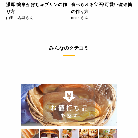
濃厚!簡単かぼちゃプリンの作
食べられる宝石!可愛い琥珀糖
り方
の作り方
内田 祐樹 さん
erica さん
みんなのクチコミ