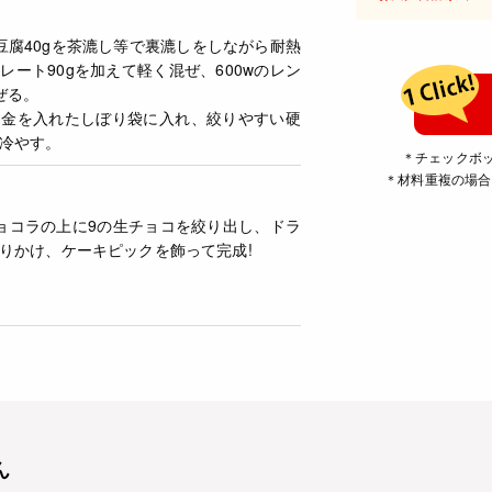
豆腐40gを茶漉し等で裏漉しをしながら耐熱
レート90gを加えて軽く混ぜ、600wのレン
ぜる。
口金を入れたしぼり袋に入れ、絞りやすい硬
冷やす。
＊チェックボ
＊材料重複の場合
ョコラの上に9の生チョコを絞り出し、ドラ
りかけ、ケーキピックを飾って完成!
ん