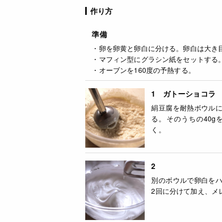
作り方
準備
・卵を卵黄と卵白に分ける。卵白は大き
・マフィン型にグラシン紙をセットする
・オーブンを160度の予熱する。
1 ガトーショコラ
絹豆腐を耐熱ボウル
る。そのうちの40
く。
2
別のボウルで卵白を
2回に分けて加え、メ