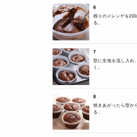
6
残りのメレンゲを2
る。
7
型に生地を流し入れ、
く。
8
焼きあがったら型か
る。