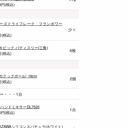
3
円(税込)
ーズドライフレーク フランボワー
少々
円(税込)
キピック パティスリー(三角)
6枚
円(税込)
カクックボール/ 19cm
2個
円(税込)
ー・・・1台
 ハンドミキサーDL7520
1台
0
円(税込)
MIZAWAシリコンスパチュラ(ホワイト)