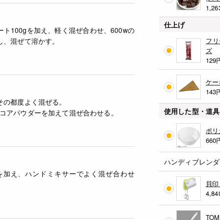
1,26
仕上げ
ト100gを加え、軽く混ぜ合わせ、600wの
し、混ぜて溶かす。
フリ
ズ
129
ケー
143
その都度よく混ぜる。
使用した型・道具
コアパウダーを加えて混ぜ合わせる。
ポリ
660
ハンディブレンダ
量を加え、ハンドミキサーでよく混ぜ合わせ
貝印
4,84
TO