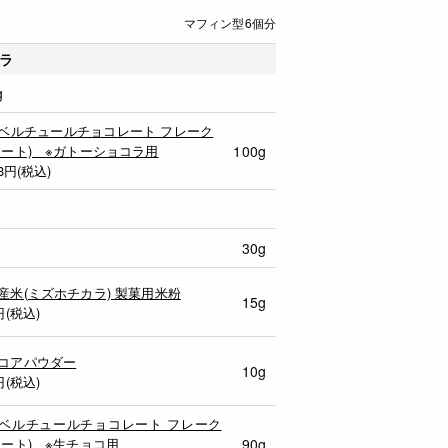
マフィン型6個分
ラ
g
ベルチュールチョコレート フレーク
イート) ※ガトーショコラ用
100g
3
円(税込)
30g
産米(ミズホチカラ) 製菓用米粉
15g
円(税込)
コアパウダー
10g
円(税込)
ベルチュールチョコレート フレーク
イート) ※生チョコ用
90g