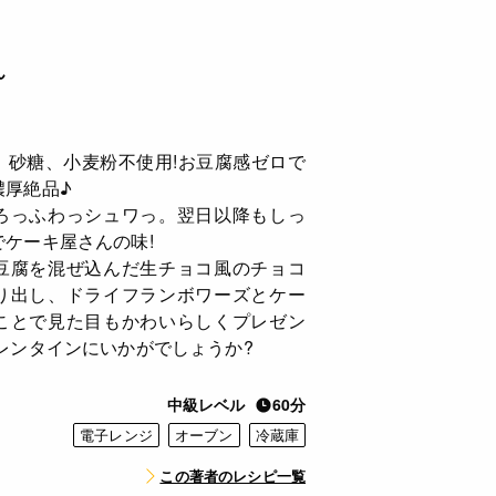
ん
、砂糖、小麦粉不使用!お豆腐感ゼロで
濃厚絶品♪
ろっふわっシュワっ。翌日以降もしっ
ケーキ屋さんの味!
豆腐を混ぜ込んだ生チョコ風のチョコ
り出し、ドライフランボワーズとケー
ことで見た目もかわいらしくプレゼン
レンタインにいかがでしょうか?
中級レベル
60分
電子レンジ
オーブン
冷蔵庫
この著者のレシピ一覧