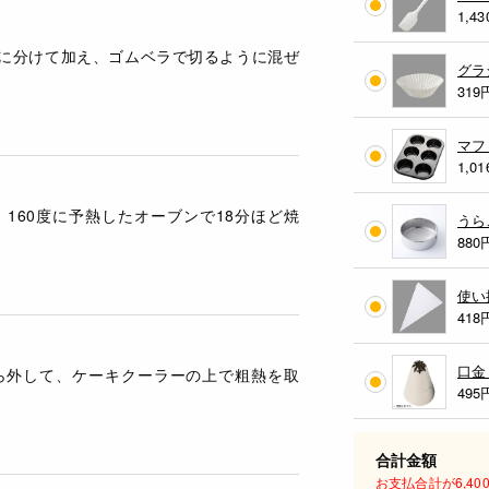
1,43
回に分けて加え、ゴムベラで切るように混ぜ
グラ
319
マフ
1,01
160度に予熱したオーブンで18分ほど焼
うらご
880
使い
418
口金 
ら外して、ケーキクーラーの上で粗熱を取
495
合計金額
お支払合計が6,4