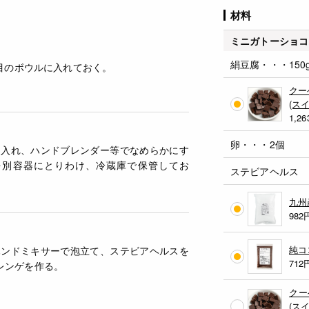
材料
ミニガトーショコ
絹豆腐・・・150
目のボウルに入れておく。
。
クー
(ス
1,26
卵・・・2個
に入れ、ハンドブレンダー等でなめらかにす
gを別容器にとりわけ、冷蔵庫で保管してお
ステビアヘルス
九州
982
純コ
ハンドミキサーで泡立て、ステビアヘルスを
712
レンゲを作る。
クー
(ス