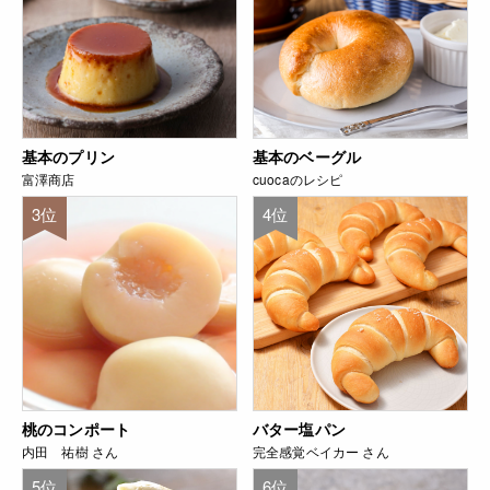
基本のプリン
基本のベーグル
富澤商店
cuocaのレシピ
3位
4位
桃のコンポート
バター塩パン
内田 祐樹 さん
完全感覚ベイカー さん
5位
6位