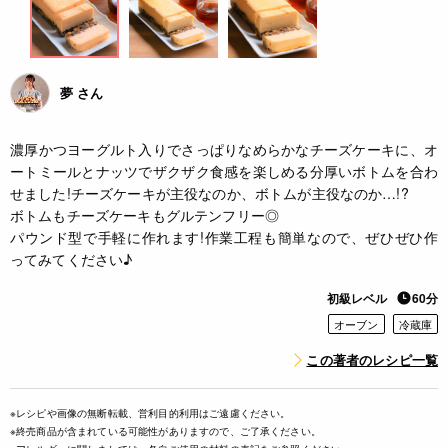
夢 さん
濃厚かつヨーグルト入りでさっぱりなめらかなチーズケーキに、オ
ートミールとナッツでザクザク食感を楽しめる分厚いボトムを合わ
せました!チーズケーキが主役なのか、ボトムが主役なのか…!?
ボトムもチーズケーキもグルテンフリー◎
パウンド型で手軽に作れます!作業工程も簡単なので、ぜひぜひ作
ってみてください♪
初級レベル
60分
オーブン
冷蔵庫
この著者のレシピ一覧
※レシピや画像の無断転載、営利目的利用はご遠慮ください。
※終売商品が含まれている可能性がありますので、ご了承ください。