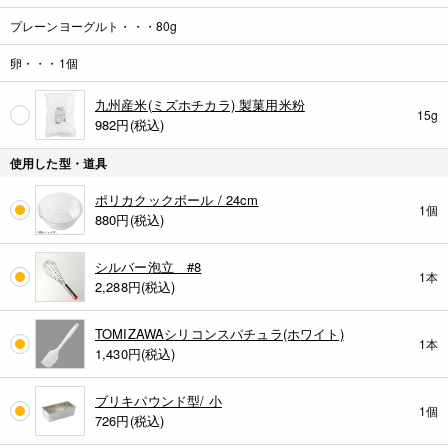
プレーンヨーグルト・・・80g
卵・・・1個
九州産米(ミズホチカラ) 製菓用米粉
15g
982
円(税込)
使用した型・道具
ポリカクックボール / 24cm
1個
880
円(税込)
シルバー泡立 #8
1本
2,288
円(税込)
TOMIZAWAシリコンスパチュラ(ホワイト)
1本
1,430
円(税込)
ブリキパウンド型/ 小
1個
726
円(税込)