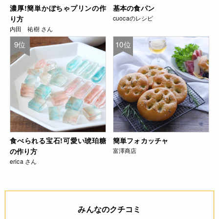
濃厚!簡単かぼちゃプリンの作
基本の食パン
り方
cuocaのレシピ
内田 祐樹 さん
9位
10位
食べられる宝石!可愛い琥珀糖
簡単フォカッチャ
の作り方
富澤商店
erica さん
みんなのクチコミ