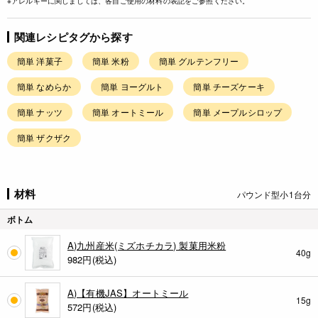
※アレルギーに関しましては、各自ご使用の材料の表記をご参照ください。
関連レシピタグから探す
簡単 洋菓子
簡単 米粉
簡単 グルテンフリー
簡単 なめらか
簡単 ヨーグルト
簡単 チーズケーキ
簡単 ナッツ
簡単 オートミール
簡単 メープルシロップ
簡単 ザクザク
材料
パウンド型小1台分
ボトム
A)九州産米(ミズホチカラ) 製菓用米粉
40g
982
円(税込)
A)【有機JAS】オートミール
15g
572
円(税込)