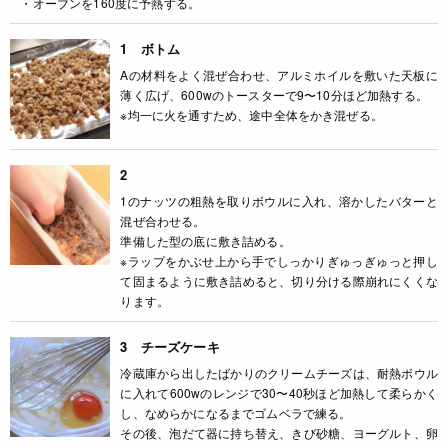
・オーブンを160度に予熱する。
1 ボトム
Aの材料をよく混ぜ合わせ、アルミホイルを敷いた天板に
薄く広げ、600wのトースターで9〜10分ほど加熱する。
※均一に火を通すため、途中全体をかき混ぜる。
2
1のナッツの粗熱を取りボウルに入れ、溶かしたバターと
混ぜ合わせる。
準備した型の底に敷き詰める。
※ラップをかぶせ上から手でしっかりぎゅっぎゅっと押し
て固まるように敷き詰めると、切り分ける際崩れにくくな
ります。
3 チーズケーキ
冷蔵庫から出したばかりのクリームチーズは、耐熱ボウル
に入れて600wのレンジで30〜40秒ほど加熱して柔らかく
し、なめらかになるまでゴムベラで練る。
その後、泡だて器に持ち替え、きび砂糖、ヨーグルト、卵