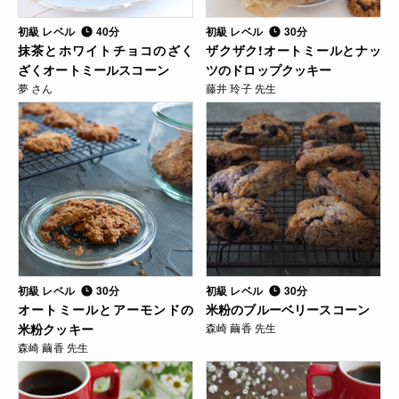
初級 レベル
40分
初級 レベル
30分
抹茶とホワイトチョコのざく
ザクザク!オートミールとナッ
ざくオートミールスコーン
ツのドロップクッキー
夢 さん
藤井 玲子 先生
初級 レベル
30分
初級 レベル
30分
オートミールとアーモンドの
米粉のブルーベリースコーン
米粉クッキー
森崎 繭香 先生
森崎 繭香 先生