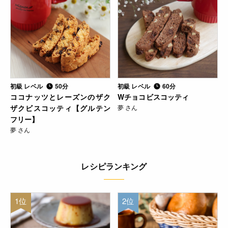
初級 レベル
50分
初級 レベル
60分
ココナッツとレーズンのザク
Wチョコビスコッティ
ザクビスコッティ【グルテン
夢 さん
フリー】
夢 さん
レシピランキング
1位
2位