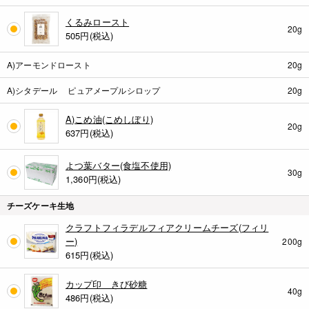
くるみロースト
20g
505
円(税込)
A)アーモンドロースト
20g
A)シタデール ピュアメープルシロップ
20g
A)こめ油(こめしぼり)
20g
637
円(税込)
よつ葉バター(食塩不使用)
30g
1,360
円(税込)
チーズケーキ生地
クラフトフィラデルフィアクリームチーズ(フィリ
ー)
200g
615
円(税込)
カップ印 きび砂糖
40g
486
円(税込)