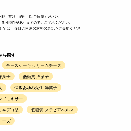
転載、営利目的利用はご遠慮ください。
いる可能性がありますので、ご了承ください。
ましては、各自ご使用の材料の表記をご参照くださ
から探す
チーズケーキ クリームチーズ
洋菓子
低糖質 洋菓子
級
保坂あゆみ先生 洋菓子
ンドミキサー
リキデコ型
低糖質 ステビアヘルス
チーズ