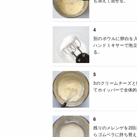
も加えて混ぜる。
4
別のボウルに卵白を
ハンドミキサーで泡
る。
5
3のクリームチーズと
てホイッパーで全体的
6
残りのメレンゲを2回
らゴムベラに持ち替え