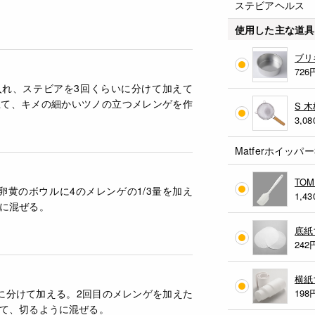
ステビアヘルス
使用した主な道具
ブリ
726
入れ、ステビアを3回くらいに分けて加えて
立て、キメの細かいツノの立つメレンゲを作
S 
3,08
Matferホイッパー
TO
卵黄のボウルに4のメレンゲの1/3量を加え
1,43
に混ぜる。
底紙
242
横紙
に分けて加える。2回目のメレンゲを加えた
198
て、切るように混ぜる。