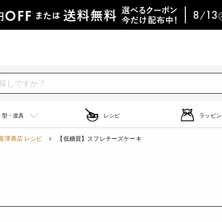
型・道具
レシピ
ラッピン
富澤商店 レシピ
【低糖質】スフレチーズケーキ