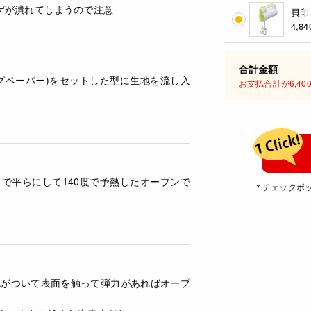
ゲが潰れてしまうので注意
貝印
4,84
合計金額
グペーパー)をセットした型に生地を流し入
お支払合計が6,4
で平らにして140度で予熱したオーブンで
＊チェックボ
。
色がついて表面を触って弾力があればオーブ