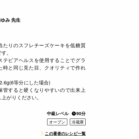
ゆみ 先生
当たりのスフレチーズケーキを低糖質
です。
ステビアヘルスを使用することでグラ
た時と同じ見た目、クオリティで作れ
.6g(6等分にした場合)
保管すると硬くなりやすいので出来上
し上がりください。
中級レベル
90分
オーブン
冷蔵庫
この著者のレシピ一覧