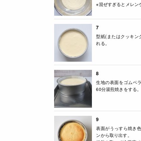
※混ぜすぎるとメレン
7
型紙(またはクッキン
れる。
8
生地の表面をゴムベラ
60分湯煎焼きをする
9
表面がうっすら焼き
ンから取り出す。