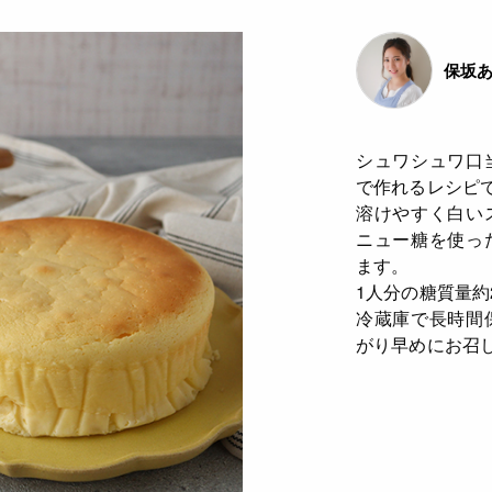
保坂あ
シュワシュワ口
で作れるレシピ
溶けやすく白い
ニュー糖を使っ
ます。
1人分の糖質量約2
冷蔵庫で長時間
がり早めにお召