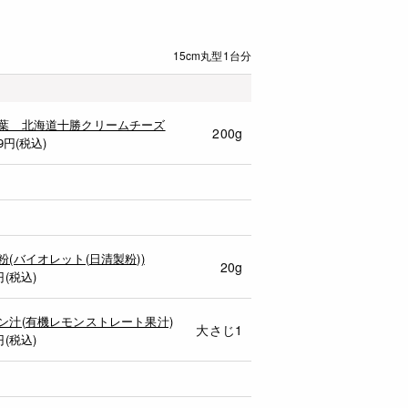
15cm丸型1台分
葉 北海道十勝クリームチーズ
200g
9
円(税込)
粉(バイオレット(日清製粉))
20g
円(税込)
ン汁(有機レモンストレート果汁)
大さじ1
円(税込)