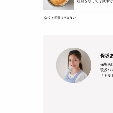
粗熱を取って冷蔵庫で
※冷やす時間は含まない
保坂あ
保坂あ
現役パ
『ギル