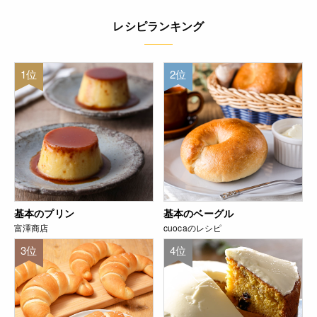
レシピランキング
1位
2位
基本のプリン
基本のベーグル
富澤商店
cuocaのレシピ
3位
4位