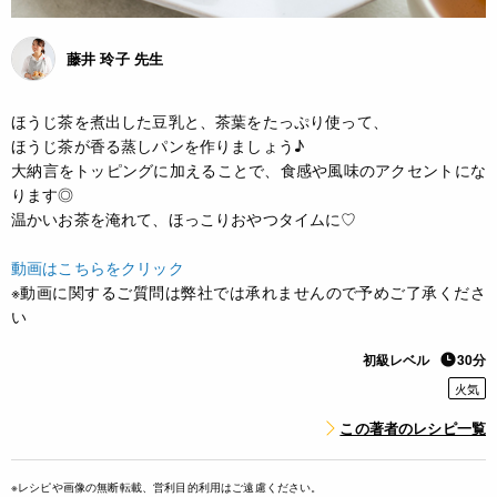
藤井 玲子 先生
ほうじ茶を煮出した豆乳と、茶葉をたっぷり使って、
ほうじ茶が香る蒸しパンを作りましょう♪
大納言をトッピングに加えることで、食感や風味のアクセントにな
ります◎
温かいお茶を淹れて、ほっこりおやつタイムに♡
動画はこちらをクリック
※動画に関するご質問は弊社では承れませんので予めご了承くださ
い
初級レベル
30分
火気
この著者のレシピ一覧
※レシピや画像の無断転載、営利目的利用はご遠慮ください。