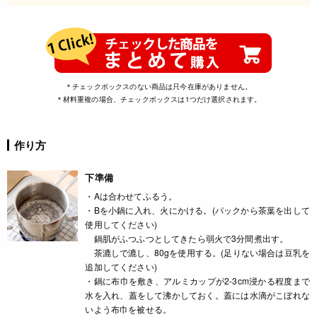
＊チェックボックスのない商品は只今在庫がありません。
＊材料重複の場合、チェックボックスは1つだけ選択されます。
作り方
下準備
・Aは合わせてふるう。
・Bを小鍋に入れ、火にかける。(パックから茶葉を出して
使用してください)
鍋肌がふつふつとしてきたら弱火で3分間煮出す。
茶漉しで漉し、80gを使用する。(足りない場合は豆乳を
追加してください)
・鍋に布巾を敷き、アルミカップが2-3cm浸かる程度まで
水を入れ、蓋をして沸かしておく。蓋には水滴がこぼれな
いよう布巾を被せる。