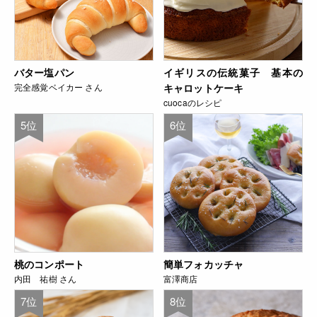
バター塩パン
イギリスの伝統菓子 基本の
完全感覚ベイカー さん
キャロットケーキ
cuocaのレシピ
5位
6位
桃のコンポート
簡単フォカッチャ
内田 祐樹 さん
富澤商店
7位
8位