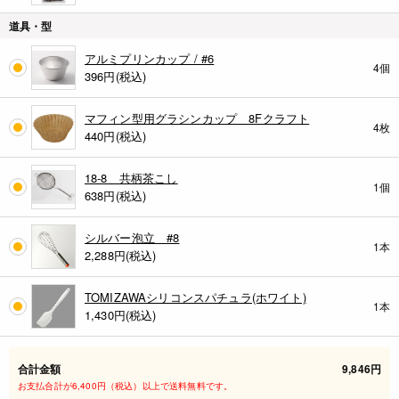
道具・型
アルミプリンカップ / #6
4個
396
円(税込)
マフィン型用グラシンカップ 8Fクラフト
4枚
440
円(税込)
18-8 共柄茶こし
1個
638
円(税込)
シルバー泡立 #8
1本
2,288
円(税込)
TOMIZAWAシリコンスパチュラ(ホワイト)
1本
1,430
円(税込)
合計金額
9,846円
お支払合計が6,400円（税込）以上で送料無料です。