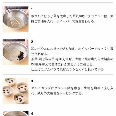
1
ボウルにほうじ茶を煮出した豆乳80g・グラニュー糖・太
白ごま油を入れ、ホイッパーで混ぜ合わせる。
2
①のボウルにふるったAを加え、ホイッパーでゆっくり混
ぜ合わせる。
茶葉(混ぜ込み用)を加え混ぜ、生地に艶が出たら大納言の
2/3量を加えて全体に行き渡るように混ぜる。
仕上げにゴムベラで混ぜムラをなくすと良いです◎
3
アルミカップにグラシン紙を敷き、生地を均等に流し入
れ、残りの大納言をトッピングする。
4