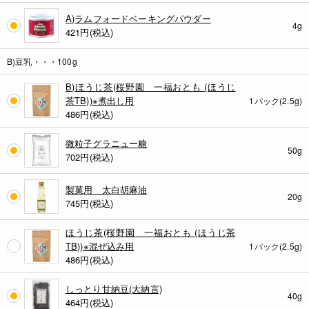
A)ラムフォードベーキングパウダー
4g
421
円(税込)
B)豆乳・・・100g
B)ほうじ茶(桜野園 一福おとも (ほうじ
茶TB))※煮出し用
1パック(2.5g)
486
円(税込)
微粒子グラニュー糖
50g
702
円(税込)
製菓用 太白胡麻油
20g
745
円(税込)
ほうじ茶(桜野園 一福おとも (ほうじ茶
TB))※混ぜ込み用
1パック(2.5g)
486
円(税込)
しっとり甘納豆(大納言)
40g
464
円(税込)