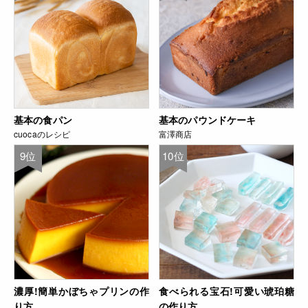
基本の食パン
基本のパウンドケーキ
cuocaのレシピ
富澤商店
9位
10位
濃厚!簡単かぼちゃプリンの作
食べられる宝石!可愛い琥珀糖
り方
の作り方