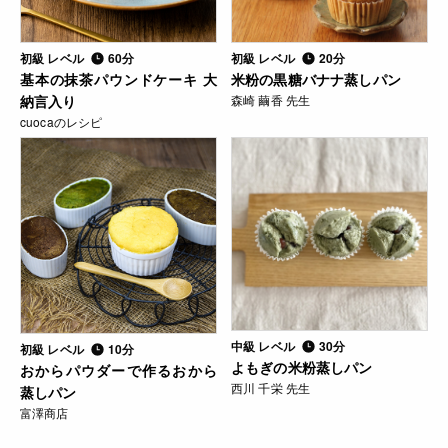
初級 レベル
60分
初級 レベル
20分
基本の抹茶パウンドケーキ 大
米粉の黒糖バナナ蒸しパン
納言入り
森崎 繭香 先生
cuocaのレシピ
中級 レベル
30分
初級 レベル
10分
よもぎの米粉蒸しパン
おからパウダーで作るおから
西川 千栄 先生
蒸しパン
富澤商店