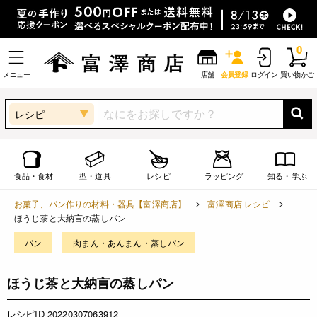
0
メニュー
店舗
会員登録
ログイン
買い物かご
レシピ
食品・食材
型・道具
レシピ
ラッピング
知る・学ぶ
お菓子、パン作りの材料・器具【富澤商店】
富澤商店 レシピ
ほうじ茶と大納言の蒸しパン
パン
肉まん・あんまん・蒸しパン
ほうじ茶と大納言の蒸しパン
レシピID 20220307063912