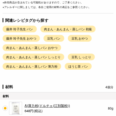
※終売商品が含まれている可能性がありますので、ご了承ください。
※アレルギーに関しましては、各自ご使用の材料の表記をご参照ください。
関連レシピタグから探す
藤井 玲子先生 パン
肉まん・あんまん・蒸しパン 初級
藤井 玲子先生 おやつ
豆乳 パン
豆乳 おやつ
肉まん・あんまん・蒸しパン おやつ
肉まん・あんまん・蒸しパン しっとり
豆乳 しっとり
肉まん・あんまん・蒸しパン 薄力粉
ほうじ茶 パン
材料
4個分
材料
A)薄力粉(ドルチェ(江別製粉))
80g
648
円(税込)