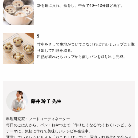
③を鍋に入れ、蓋をし、中火で10〜12分ほど蒸す。
5
竹串をさして生地がついてこなければアルミカップごと取
り出して粗熱を取る。
粗熱が取れたらカップから蒸しパンを取り出し完成。
藤井 玲子 先生
料理研究家・フードコーディネーター
毎日のごはんから、パン・おやつまで「作りたくなる!わくわくレシピ」を
テーマに、気軽に作れて美味しいレシピを発信中。
運営しているレシピサイト「れこれしぴ」では、写真・動画付きで分かり