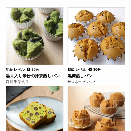
初級 レベル
30分
初級 レベル
30分
黒豆入り米粉の抹茶蒸しパン
黒糖蒸しパン
西川 千栄 先生
サロネーゼレシピ