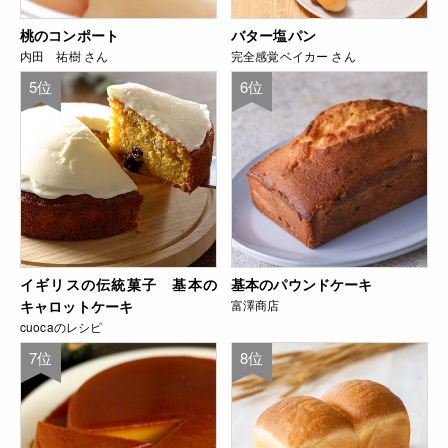
桃のコンポート
バター塩パン
内田 祐樹 さん
完全感覚ベイカー さん
5位
6位
イギリスの伝統菓子 基本の
基本のパウンドケーキ
キャロットケーキ
富澤商店
cuocaのレシピ
7位
8位