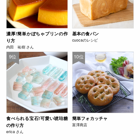
濃厚!簡単かぼちゃプリンの作
基本の食パン
り方
cuocaのレシピ
内田 祐樹 さん
9位
10位
食べられる宝石!可愛い琥珀糖
簡単フォカッチャ
の作り方
富澤商店
erica さん