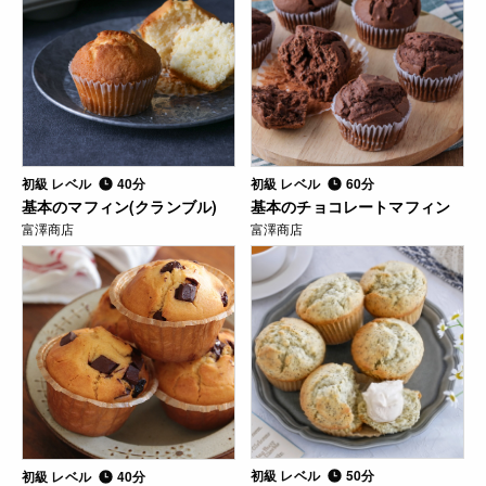
初級 レベル
40分
初級 レベル
60分
基本のマフィン(クランブル)
基本のチョコレートマフィン
富澤商店
富澤商店
初級 レベル
50分
初級 レベル
40分