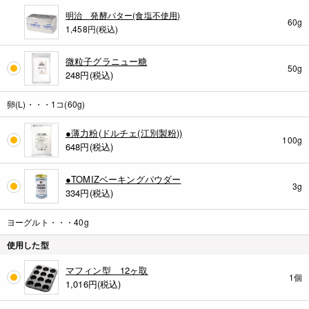
明治 発酵バター(食塩不使用)
60g
1,458円(税込)
微粒子グラニュー糖
50g
248
円(税込)
卵(L)・・・1コ(60g)
●薄力粉(ドルチェ(江別製粉))
100g
648
円(税込)
●TOMIZベーキングパウダー
3g
334
円(税込)
ヨーグルト・・・40g
使用した型
マフィン型 12ヶ取
1個
1,016
円(税込)