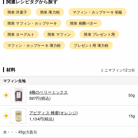
関連レシピタグから探す
簡単 洋菓子
簡単 薄力粉
マフィン・カップケーキ 初級
簡単 マフィン・カップケーキ
簡単 発酵バター
簡単 ヨーグルト
簡単 マフィン
簡単 プレゼント用
マフィン・カップケーキ 薄力粉
プレゼント用 薄力粉
材料
ミニマフィン12コ分
マフィン生地
4種のベリーミックス
50g
597
円(税込)
アピディス 蜂蜜(オレンジ)
15g
1,134
円(税込)
水・・・45g(大匙3)