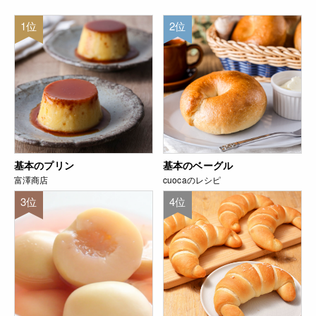
1位
2位
基本のプリン
基本のベーグル
富澤商店
cuocaのレシピ
3位
4位