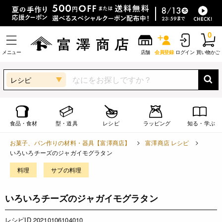
0
メニュー
店舗
会員登録
ログイン
買い物かご
レシピ
食品・食材
型・道具
レシピ
ラッピング
知る・学ぶ
お菓子、パン作りの材料・器具【富澤商店】
富澤商店 レシピ
いろいろチーズのジャガイモグラタン
料理
サブの料理
いろいろチーズのジャガイモグラタン
レシピID 20210106104010