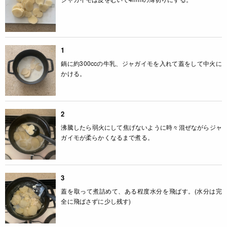
1
鍋に約300ccの牛乳、ジャガイモを入れて蓋をして中火に
かける。
2
沸騰したら弱火にして焦げないように時々混ぜながらジャ
ガイモが柔らかくなるまで煮る。
3
蓋を取って煮詰めて、ある程度水分を飛ばす。(水分は完
全に飛ばさずに少し残す)