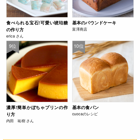
食べられる宝石!可愛い琥珀糖
基本のパウンドケーキ
の作り方
富澤商店
erica さん
9位
10位
濃厚!簡単かぼちゃプリンの作
基本の食パン
り方
cuocaのレシピ
内田 祐樹 さん