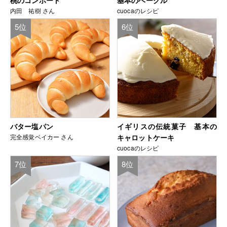
桃のコンポート
基本のベーグル
内田 祐樹 さん
cuocaのレシピ
5位
6位
バター塩パン
イギリスの伝統菓子 基本の
完全感覚ベイカー さん
キャロットケーキ
cuocaのレシピ
7位
8位