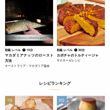
初級 レベル
15分
初級 レベル
30分
マカダミアナッツのロースト
カボチャのトルティージャ
方法
サロネーゼレシピ
オーストラリア・マカダミア協会
レシピランキング
1位
2位