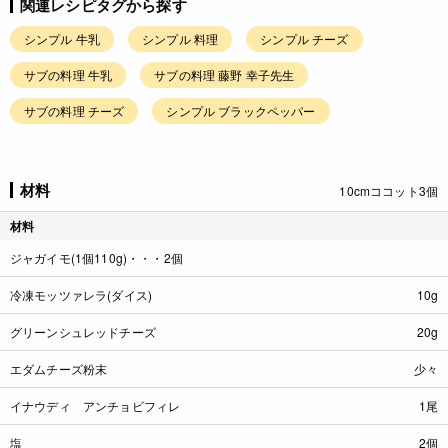
関連レシピタグから探す
シンプル 牛乳
シンプル 料理
シンプル チーズ
サブの料理 牛乳
サブの料理 藤野 幸子先生
サブの料理 チーズ
シンプル ブラックペッパー
材料
10cmココット3個
材料
ジャガイモ(1個110g)・・・2個
冷凍モッツァレラ(ダイス)
10g
グリーンシュレッドチーズ
20g
エダムチーズ粉末
少々
イナウディ アンチョビフィレ
1尾
塩
2個