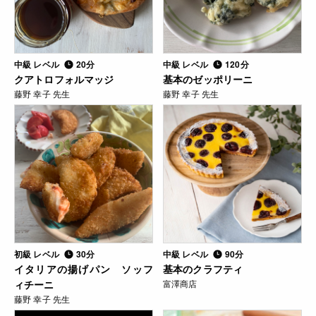
中級 レベル
20分
中級 レベル
120分
クアトロフォルマッジ
基本のゼッポリーニ
藤野 幸子 先生
藤野 幸子 先生
初級 レベル
30分
中級 レベル
90分
イタリアの揚げパン ソッフ
基本のクラフティ
ィチーニ
富澤商店
藤野 幸子 先生