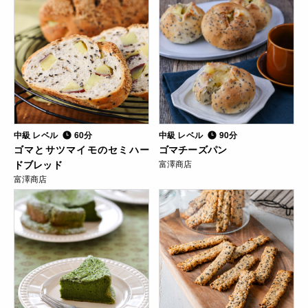
中級 レベル
60分
中級 レベル
90分
ゴマとサツマイモのセミハー
ゴマチーズパン
ドブレッド
富澤商店
富澤商店