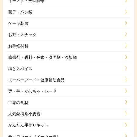
イースト・天然酵母
菓子・パン袋
ケーキ装飾
お茶・スナック
お手軽材料
膨張剤・香料・色素・凝固剤・添加物
塩とスパイス
スーパーフード・健康補助食品
栗・芋・かぼちゃ・シード
世界の食材
人気銘柄別小麦粉
かんたん手作りキット
チョコレート（メーカー別）