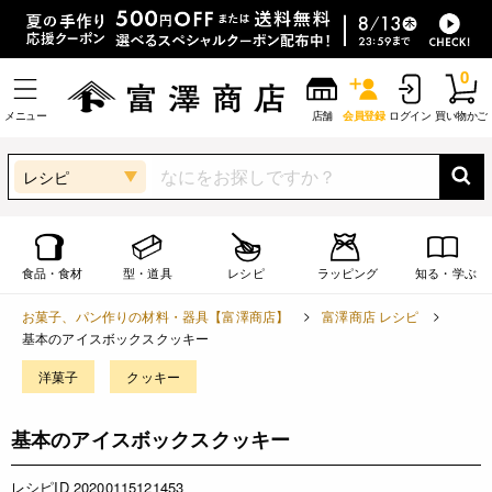
0
メニュー
店舗
会員登録
ログイン
買い物かご
レシピ
食品・食材
型・道具
レシピ
ラッピング
知る・学ぶ
お菓子、パン作りの材料・器具【富澤商店】
富澤商店 レシピ
基本のアイスボックスクッキー
洋菓子
クッキー
基本のアイスボックスクッキー
レシピID 20200115121453