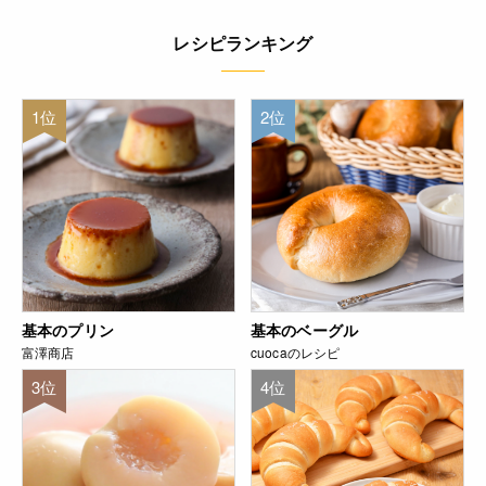
レシピランキング
1位
2位
基本のプリン
基本のベーグル
富澤商店
cuocaのレシピ
3位
4位