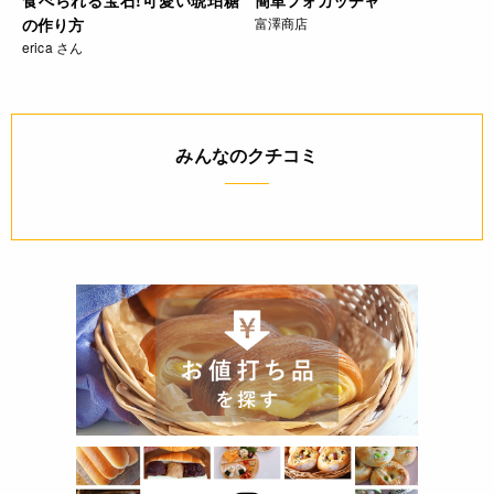
食べられる宝石!可愛い琥珀糖
簡単フォカッチャ
の作り方
富澤商店
erica さん
みんなのクチコミ