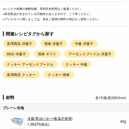
※レシピや画像の無断転載、営利目的利用はご遠慮ください。
※終売商品が含まれている可能性がありますので、ご了承ください。
※アレルギーに関しましては、各自ご使用の材料の表記をご参照ください。
関連レシピタグから探す
富澤商店 洋菓子
簡単 洋菓子
中級 洋菓子
60分 洋菓子
簡単 ギフト
アーモンドプードル 洋菓子
クッキー アーモンドプードル
クッキー 中級
富澤商店 クッキー
クッキー 簡単
材料
各15個(直径約3cm)
プレーン生地
冷蔵 明治バター(食塩不使用)
40g
1,382円(税込)