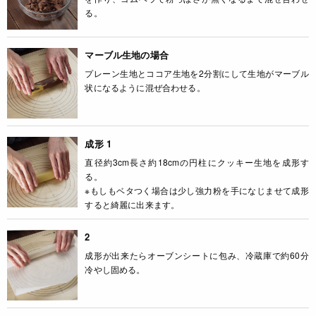
る。
マーブル生地の場合
プレーン生地とココア生地を2分割にして生地がマーブル
状になるように混ぜ合わせる。
成形 1
直径約3cm長さ約18cmの円柱にクッキー生地を成形す
る。
※もしもベタつく場合は少し強力粉を手になじませて成形
すると綺麗に出来ます。
2
成形が出来たらオーブンシートに包み、冷蔵庫で約60分
冷やし固める。