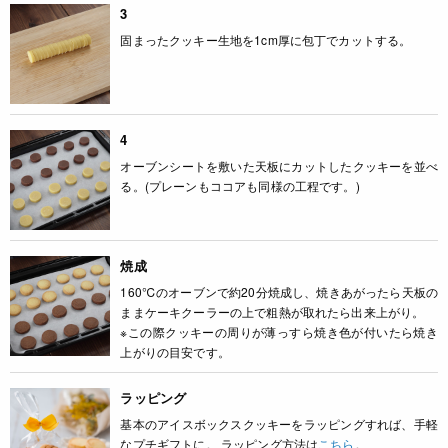
3
固まったクッキー生地を1cm厚に包丁でカットする。
4
オーブンシートを敷いた天板にカットしたクッキーを並べ
る。(プレーンもココアも同様の工程です。)
焼成
160℃のオーブンで約20分焼成し、焼きあがったら天板の
ままケーキクーラーの上で粗熱が取れたら出来上がり。
※この際クッキーの周りが薄っすら焼き色が付いたら焼き
上がりの目安です。
ラッピング
基本のアイスボックスクッキーをラッピングすれば、手軽
なプチギフトに。 ラッピング方法は
こちら
。