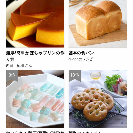
濃厚!簡単かぼちゃプリンの作
基本の食パン
り方
cuocaのレシピ
内田 祐樹 さん
9位
10位