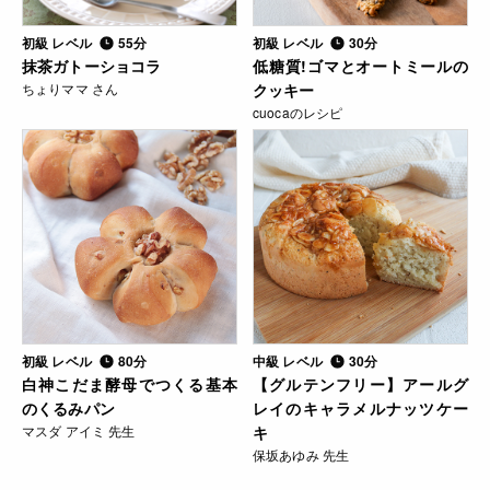
初級 レベル
55分
初級 レベル
30分
抹茶ガトーショコラ
低糖質!ゴマとオートミールの
ちょりママ さん
クッキー
cuocaのレシピ
初級 レベル
80分
中級 レベル
30分
白神こだま酵母でつくる基本
【グルテンフリー】アールグ
のくるみパン
レイのキャラメルナッツケー
マスダ アイミ 先生
キ
保坂あゆみ 先生