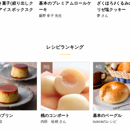
き菓子(絞り出しク
基本のプレミアムロールケ
ざくほろ♪くるみ
アイスボックスク
ーキ
リゼ塩クッキー
藤野 幸子 先生
夢 さん
レシピランキング
3位
4位
のプリン
桃のコンポート
基本のベーグル
店
内田 祐樹 さん
cuocaのレシピ