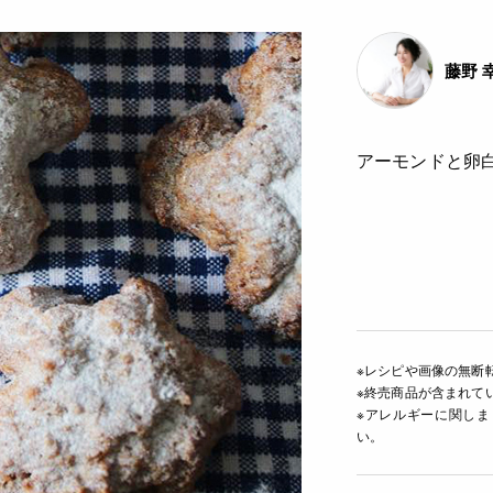
藤野 
アーモンドと卵
※レシピや画像の無断
※終売商品が含まれて
※アレルギーに関し
い。