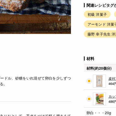
関連レシピタグ
初級 洋菓子
アーモンド 洋菓
藤野 幸子先生 
材料
材料(約20個分)
プードル、砂糖をいれ混ぜて卵白を少しずつ
皮付
る。
464
カッ
486
卵白・・・20g
m丸におとして、手水をつけて軽く押さえて