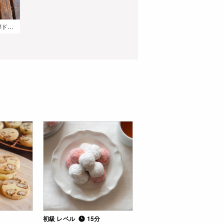
かぼちゃの種たっぷり!ドイツの食事パン【キュルビスケルンブロートヒェン】
ふんわり食感!本場ドイツパン「アインバック」|初心者さんにも簡単レシピ
ドイツパン【クノプフセンメル】|ごま香るシンプル食事パン
分
初級 レベル
15分