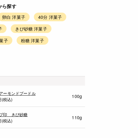
から探す
卵白 洋菓子
40分 洋菓子
子
きび砂糖 洋菓子
洋菓子
粉糖 洋菓子
アーモンドプードル
100g
円(税込)
プ印 きび砂糖
110g
円(税込)