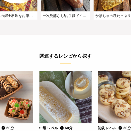
ドイツの郷土料理をお家で楽しむ!「マウルタッシェン」
一次発酵なし!お手軽ドイツパン【ラウゲンベックル】
関連するレシピから探す
ル
60分
中級 レベル
60分
初級 レベル
50