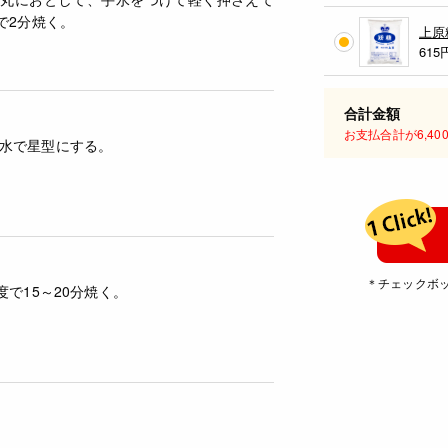
で2分焼く。
上原
615
合計金額
お支払合計が6,4
水で星型にする。
＊チェックボ
度で15～20分焼く。