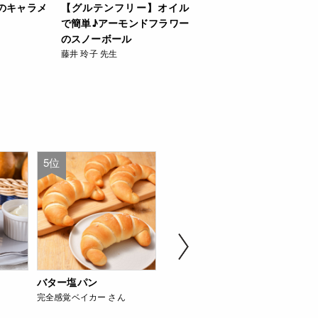
のキャラメ
【グルテンフリー】オイル
で簡単♪アーモンドフラワー
のスノーボール
藤井 玲子 先生
5位
6位
7位
バター塩パン
イギリスの伝統菓子 基
食べ
完全感覚ベイカー さん
本のキャロットケーキ
珀糖
cuocaのレシピ
erica