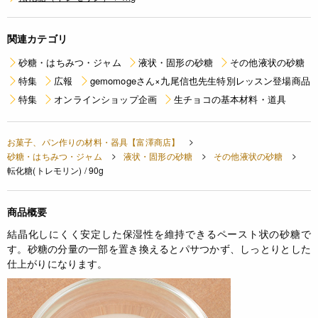
関連カテゴリ
砂糖・はちみつ・ジャム
液状・固形の砂糖
その他液状の砂糖
特集
広報
gemomogeさん×九尾信也先生特別レッスン登場商品
特集
オンラインショップ企画
生チョコの基本材料・道具
お菓子、パン作りの材料・器具【富澤商店】
砂糖・はちみつ・ジャム
液状・固形の砂糖
その他液状の砂糖
転化糖(トレモリン) / 90g
商品概要
結晶化しにくく安定した保湿性を維持できるペースト状の砂糖で
す。砂糖の分量の一部を置き換えるとパサつかず、しっとりとした
仕上がりになります。