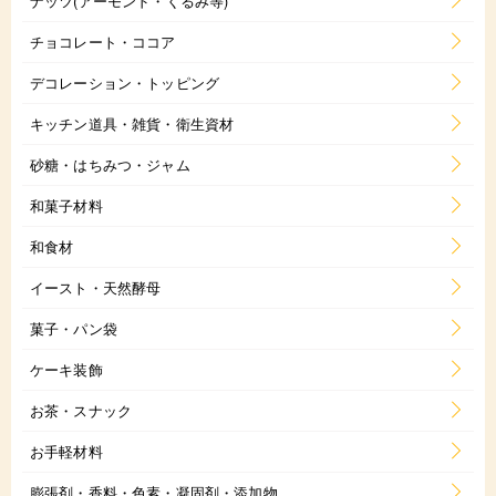
ナッツ(アーモンド・くるみ等)
チョコレート・ココア
デコレーション・トッピング
キッチン道具・雑貨・衛生資材
砂糖・はちみつ・ジャム
和菓子材料
和食材
イースト・天然酵母
菓子・パン袋
ケーキ装飾
お茶・スナック
お手軽材料
膨張剤・香料・色素・凝固剤・添加物