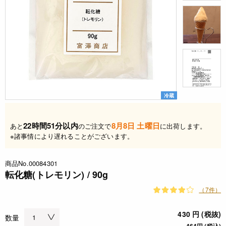
冷蔵
22時間51分以内
8月8日 土曜日
あと
のご注文で
に出荷します。
※諸事情により遅れることがございます。
商品No.00084301
転化糖(トレモリン) / 90g
（7件）
430 円 (税抜)
数量