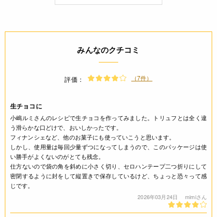
原料原産地名
なし
みんなのクチコミ
保存方法(未開封)
直射日光、高温多湿を避け冷暗所に保存
（7件）
評価：
賞味期限(未開封時)
生チョコに
※製造日を起点とした期限です。
小嶋ルミさんのレシピで生チョコを作ってみました。トリュフとは全く違
う滑らかな口どけで、おいしかったです。
製造日から240日
フィナンシェなど、他のお菓子にも使っていこうと思います。
しかし、使用量は毎回少量ずつになってしまうので、このパッケージは使
アレルギー
い勝手がよくないのがとても残念。
仕方ないので袋の角を斜めに小さく切り、セロハンテープ二つ折りにして
なし(特定原材料8品目)
密閉するように封をして縦置きで保存しているけど、ちょっと恐々って感
じです。
コンタミネーション
2026年03月24日
mimiさん
* 本品加工所では、小麦・乳成分・卵・そば・落花生・えび・