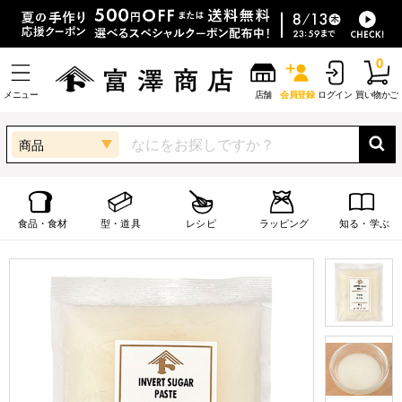
0
メニュー
店舗
会員登録
ログイン
買い物かご
商品
食品・食材
型・道具
レシピ
ラッピング
知る・学ぶ