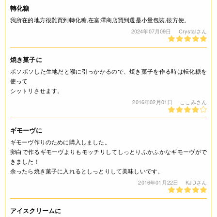
かに・くるみを含む食品も扱っています。（特定原材料８品目
轉化糖
中）
我所在的地方很難買到轉化糖,在富澤商店買到還是小量包裝,很方便。
2024年07月09日
Crystalさん
栄養成分表示
(100g当たり) エネルギー 328kcal たんぱく質 0g 脂質 0g 炭水
焼き菓子に
化物 82g 食塩相当量 0g *この表示値は、目安です。
ポソポソした生地だと喉に引っかかるので、焼き菓子を作る時は転化糖を
使って
注意事項
シットリさせます。
2016年02月01日
ここみさん
◆商品の在庫・販売状況について◆
・諸事情により、予告なく販売終了になる場合がございます。
ギモーヴに
予めご了承ください。
・当サイトに掲載されている商品は、ご購入可能な状態にあっ
ギモーヴ作りのために購入しました。
卵白で作るギモーヴよりもモッチリしてしっとりふかふかなギモーヴがで
ても必ずしも在庫を保証するものではありません。予めご了承
きました！
ください。
余ったら焼き菓子に入れるとしっとりして美味しいです。
2016年01月22日
KJDさん
ご利用方法
＜ご使用量の目安＞
アイスクリームに
・パティスリー、ヴィエノワズリー：使用砂糖量の 3-30％