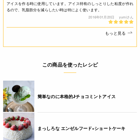
アイスを作る時に使用しています。アイス特有のしっとりした粘度が作れ
・コンフィズリー：使用砂糖量の 5-20％
るので、乳脂肪分を減らしたい時は特によく使います。
・グラスリー：使用砂糖量の 20-50％
2016年01月20日
yumiさん
JANコード
もっと見る
4932503116079
この商品を使ったレシピ
簡単なのに本格的♪チョコミントアイス
まっしろな エンゼルフード×ショートケーキ