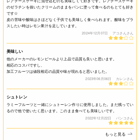
レアチーズケーキに混ぜ込むのも美味しくて好きです。レアチーズケーキ
のゼラチンを抜いたクリームのままをパンに塗って食べるのもとても好き
◆商品の在庫・販売状況について◆
です☆
・諸事情により、予告なく販売終了になる場合がございます。
皮の苦味や酸味はさほどなく子供でも美味しく食べられます。酸味をプラ
予めご了承ください。
スしたい時はレモン果汁を足しています。
・当サイトに掲載されている商品は、ご購入可能な状態にあっ
2024年12月07日
アコさんさん
ても必ずしも在庫を保証するものではありません。予めご了承
ください。
美味しい
詳細
他のメーカーのレモンピールより上品で品質も良いと思います。
相応のコスパですし、
◆糖度：68±2
加工フルーツは値段相応の品質や味が現れると思いました。
2023年06月06日
カレンさん
JANコード
4932503424273
シュトレン
ラミーフルーツと一緒にシュトーレン作りに使用しました。まだ残ってい
るので他で使いたく思います。このまま食べても美味しいです。
2022年12月22日
パンコさん
もっと見る