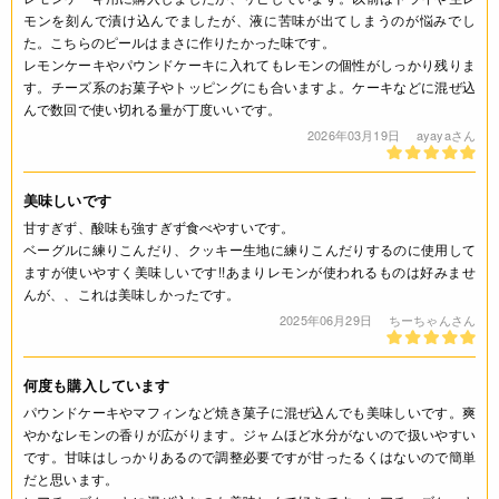
※製造日を起点とした期限です。
モンを刻んで漬け込んでましたが、液に苦味が出てしまうのが悩みでし
た。こちらのピールはまさに作りたかった味です。
製造日から240日
レモンケーキやパウンドケーキに入れてもレモンの個性がしっかり残りま
す。チーズ系のお菓子やトッピングにも合いますよ。ケーキなどに混ぜ込
アレルギー
んで数回で使い切れる量が丁度いいです。
2026年03月19日
ayayaさん
なし(特定原材料8品目)
コンタミネーション
美味しいです
甘すぎず、酸味も強すぎず食べやすいです。
* 本品加工所では、小麦・卵・乳成分・そば・落花生・えび・
ベーグルに練りこんだり、クッキー生地に練りこんだりするのに使用して
かに・くるみを含む食品も扱っています。(特定原材料8品目
ますが使いやすく美味しいです!!あまりレモンが使われるものは好みませ
中)
んが、、これは美味しかったです。
2025年06月29日
ちーちゃんさん
栄養成分表示
(100g当たり) エネルギー 278kcal たんぱく質 0.3g 脂質 0.0g
何度も購入しています
炭水化物 68.1g 食塩相当量 0.02g *この表示値は、目安で
パウンドケーキやマフィンなど焼き菓子に混ぜ込んでも美味しいです。爽
す。
やかなレモンの香りが広がります。ジャムほど水分がないので扱いやすい
です。甘味はしっかりあるので調整必要ですが甘ったるくはないので簡単
だと思います。
注意事項