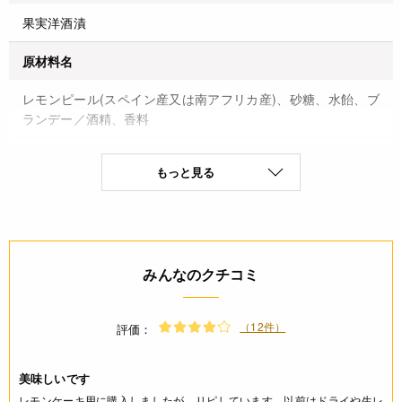
果実洋酒漬
原材料名
レモンピール(スペイン産又は南アフリカ産)、砂糖、水飴、ブ
ランデー／酒精、香料
原料原産地名
もっと見る
レモンピール(スペイン産又は南アフリカ産)
原料原産地表示備考
※レモンピールの産地は今年度の使用計画順
みんなのクチコミ
保存方法(未開封)
（12件）
評価：
直射日光・高温多湿を避け冷暗所に保存
美味しいです
賞味期限(未開封時)
レモンケーキ用に購入しましたが、リピしています。以前はドライや生レ