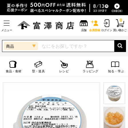
0
メニュー
店舗
会員登録
ログイン
買い物かご
商品
食品・食材
型・道具
レシピ
ラッピング
知る・学ぶ