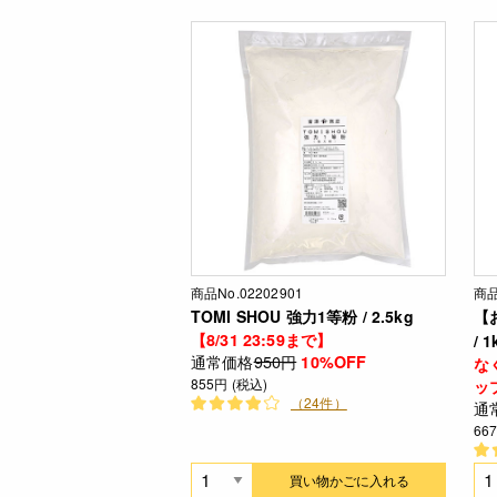
商品No.02202901
商品
TOMI SHOU 強力1等粉 / 2.5kg
【
【8/31 23:59まで】
/ 1
通常価格
950円
10%OFF
な
855円 (税込)
ッ
（24件）
通
66
買い物かごに入れる