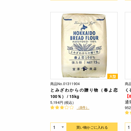
大型
商品No.01311904
商品
とみざわからの贈り物（春よ恋
くる
【8
100％） / 15kg
通
5,194円 (税込)
（8件）
95
買い物かごに入れる