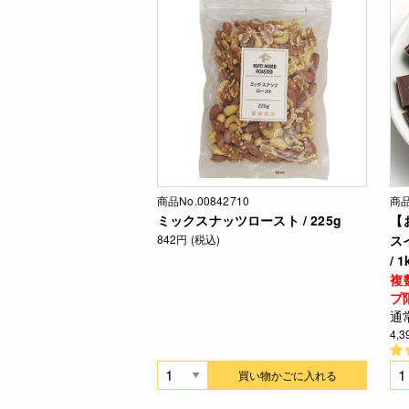
商品No.00842710
商品
ミックスナッツロースト / 225g
【
842円 (税込)
ス
/ 1
複
プ
通
4,
買い物かごに入れる