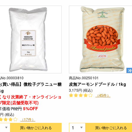
冷
No.00003810
商品No.00250101
お買い得品】微粒子グラニュー糖
皮無アーモンドプードル / 1kg
kg
3,175円 (税込)
（45件）
くなり次第終了・オンラインショ
プ限定(店舗受取不可)
常価格
702円
5%OFF
7円 (税込)
（17件）
買い物かごに入れる
買い物かごに入れる