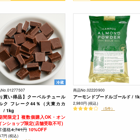
冷蔵
No.01277507
商品No.02220900
お買い得品】クーベルチュール
アーモンドプードルゴールド / 1k
ルク フレーク44％（大東カカ
2,980円 (税込)
（5件）
 / 1kg
期間限定】複数個購入OK・オン
インショップ限定(店舗受取不可)
常価格
4,741円
10%OFF
267円 (税込)