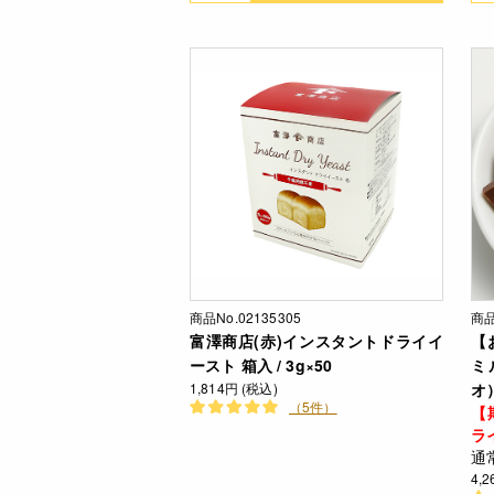
商品No.02135305
商品
富澤商店(赤)インスタントドライイ
【
ースト 箱入 / 3g×50
ミ
1,814円 (税込)
オ）
（5件）
【
ラ
通
4,