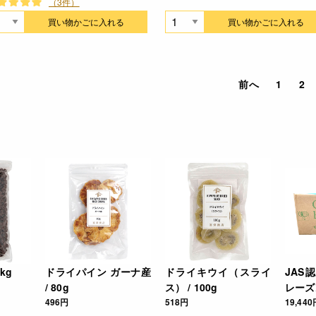
（3件）
買い物かごに入れる
買い物かごに入れる
前へ
1
2
kg
ドライパイン ガーナ産
ドライキウイ（スライ
JAS
/ 80g
ス） / 100g
レーズン
496円
518円
19,440