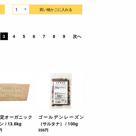
買い物かごに入れる
3
4
5
6
7
8
9
次へ
認定オーガニック
ゴールデンレーズン
 / 13.6kg
（サルタナ） / 100g
円
356円