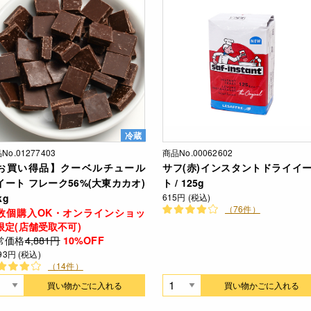
冷蔵
No.01277403
商品No.00062602
お買い得品】クーベルチュール
サフ(赤)インスタントドライイ
イート フレーク56%(大東カカオ)
ト / 125g
kg
615円 (税込)
（76件）
数個購入OK・オンラインショッ
限定(店舗受取不可)
常価格
4,881円
10%OFF
393円 (税込)
（14件）
買い物かごに入れる
買い物かごに入れる