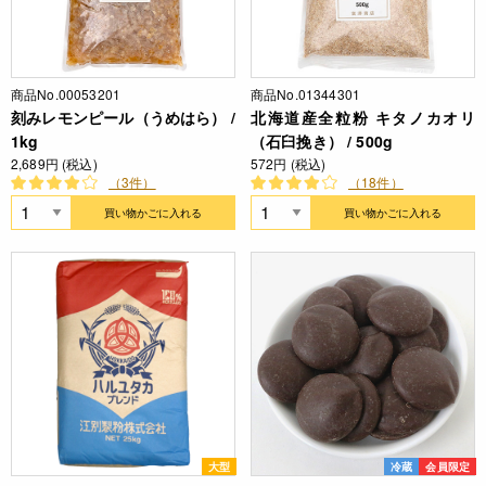
商品No.00053201
商品No.01344301
刻みレモンピール（うめはら） /
北海道産全粒粉 キタノカオリ
1kg
（石臼挽き） / 500g
2,689円 (税込)
572円 (税込)
（3件）
（18件）
買い物かごに入れる
買い物かごに入れる
大型
冷蔵
会員限定