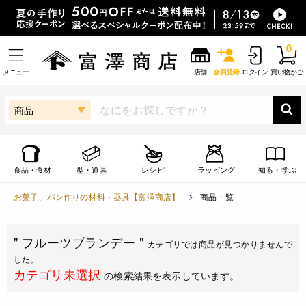
0
メニュー
店舗
会員登録
ログイン
買い物かご
商品
食品・食材
型・道具
レシピ
ラッピング
知る・学ぶ
お菓子、パン作りの材料・器具【富澤商店】
商品一覧
" フルーツブランデー "
カテゴリでは商品が見つかりませんで
した。
カテゴリ未選択
の検索結果を表示しています。