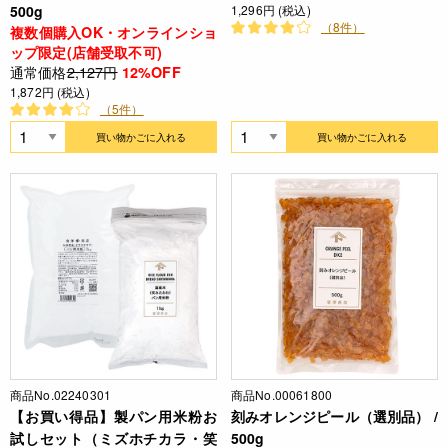
500g
1,296円 (税込)
（8件）
複数個購入OK・オンラインショ
ップ限定(店舗受取不可)
通常価格
2,127円
12%OFF
1,872円 (税込)
（5件）
買い物かごに入れる
買い物かごに入れる
商品No.02240301
商品No.00061800
【お買い得品】製パン用米粉お
刻みオレンジピール（選別品） /
試しセット（ミズホチカラ・笑
500g