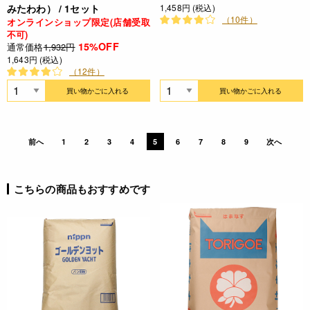
みたわわ） / 1セット
1,458円 (税込)
（10件）
オンラインショップ限定(店舗受取
不可)
15%OFF
通常価格
1,932円
1,643円 (税込)
（12件）
買い物かごに入れる
買い物かごに入れる
前へ
1
2
3
4
5
6
7
8
9
次へ
こちらの商品もおすすめです