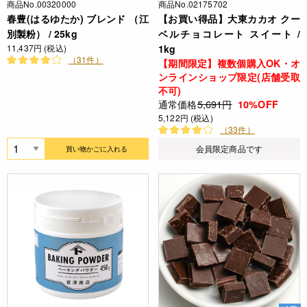
商品No.00320000
商品No.02175702
春豊(はるゆたか) ブレンド （江
【お買い得品】大東カカオ クー
別製粉） / 25kg
ベルチョコレート スイート /
11,437円 (税込)
1kg
（31件）
【期間限定】複数個購入OK・オ
ンラインショップ限定(店舗受取
不可)
通常価格
5,691円
10%OFF
5,122円 (税込)
（33件）
会員限定商品です
買い物かごに入れる