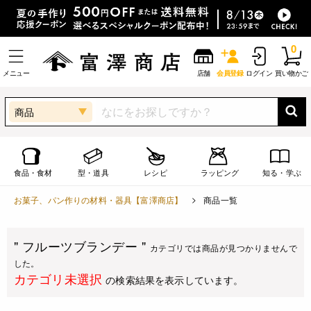
0
メニュー
店舗
会員登録
ログイン
買い物かご
商品
食品・食材
型・道具
レシピ
ラッピング
知る・学ぶ
お菓子、パン作りの材料・器具【富澤商店】
商品一覧
" フルーツブランデー "
カテゴリでは商品が見つかりませんで
した。
カテゴリ未選択
の検索結果を表示しています。