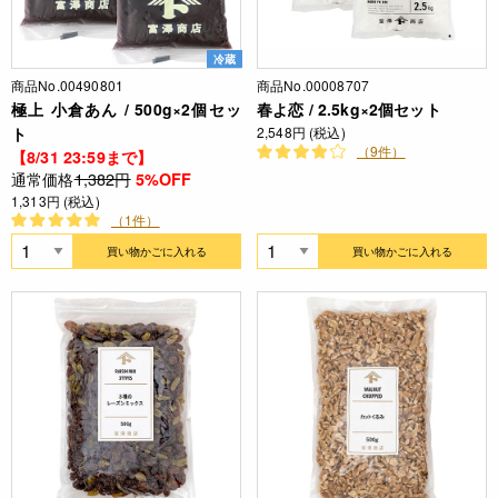
冷蔵
商品No.00490801
商品No.00008707
極上 小倉あん / 500g×2個セッ
春よ恋 / 2.5kg×2個セット
ト
2,548円 (税込)
（9件）
【8/31 23:59まで】
通常価格
1,382円
5%OFF
1,313円 (税込)
（1件）
買い物かごに入れる
買い物かごに入れる