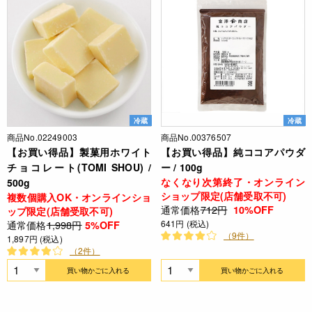
冷蔵
冷蔵
商品No.02249003
商品No.00376507
【お買い得品】製菓用ホワイト
【お買い得品】純ココアパウダ
チョコレート(TOMI SHOU) /
ー / 100g
なくなり次第終了・オンライン
500g
ショップ限定(店舗受取不可)
複数個購入OK・オンラインショ
通常価格
712円
10%OFF
ップ限定(店舗受取不可)
通常価格
1,998円
641円 (税込)
5%OFF
（9件）
1,897円 (税込)
（2件）
買い物かごに入れる
買い物かごに入れる