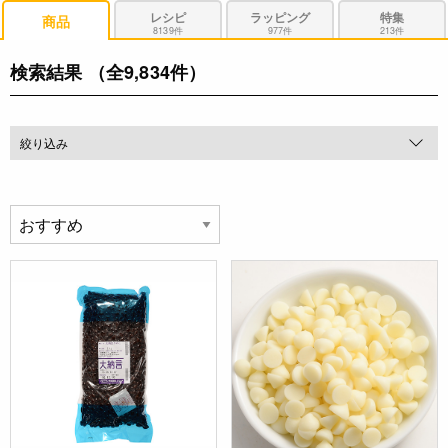
レシピ
ラッピング
特集
商品
8139件
977件
213件
検索結果
（全9,834件）
絞り込み