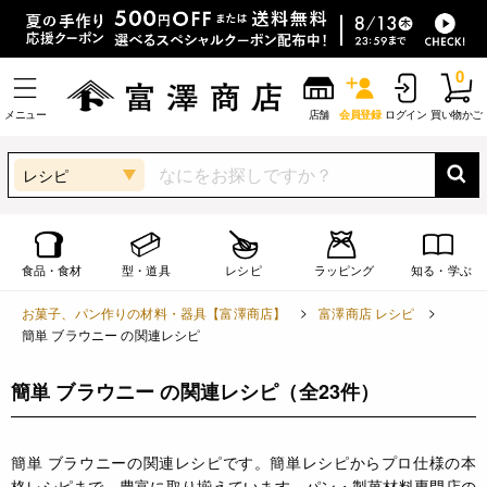
0
メニュー
店舗
会員登録
ログイン
買い物かご
レシピ
食品・食材
型・道具
レシピ
ラッピング
知る・学ぶ
お菓子、パン作りの材料・器具【富澤商店】
富澤商店 レシピ
簡単 ブラウニー の関連レシピ
簡単 ブラウニー の関連レシピ
（全23件）
簡単 ブラウニーの関連レシピです。簡単レシピからプロ仕様の本
格レシピまで、豊富に取り揃えています。パン・製菓材料専門店の