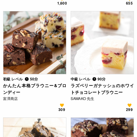
1,600
655
初級 レベル
50分
中級 レベル
90分
かんたん本格ブラウニー&ブロ
ラズベリーガナッシュのホワイ
ンディー
トチョコレートブラウニー
富澤商店
SAWAKO 先生
309
299