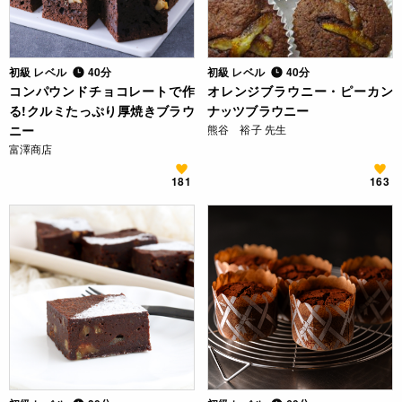
初級 レベル
40分
初級 レベル
40分
コンパウンドチョコレートで作
オレンジブラウニー・ピーカン
る!クルミたっぷり厚焼きブラウ
ナッツブラウニー
ニー
熊谷 裕子 先生
富澤商店
181
163