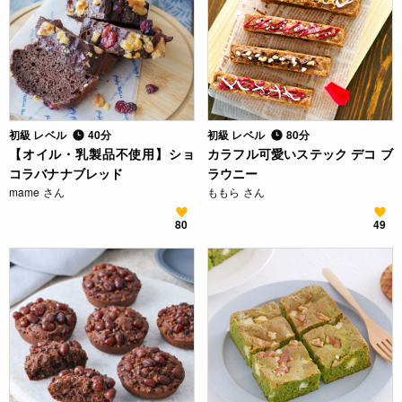
初級 レベル
40分
初級 レベル
80分
【オイル・乳製品不使用】ショ
カラフル可愛いステック デコ ブ
コラバナナブレッド
ラウニー
mame さん
ももら さん
80
49