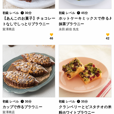
初級 レベル
30分
初級 レベル
45分
【あんこのお菓子】チョコレー
ホットケーキミックスで作る♪
トなしでしっとりブラウニー
抹茶ブラウニー
富澤商店
永田 絹佳 先生
46
42
初級 レベル
30分
初級 レベル
35分
カップで作るブラウニー
クランベリーとピスタチオの米
富澤商店
粉ホワイトブラウニー