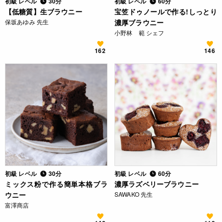
初級 レベル
30分
初級 レベル
60分
【低糖質】生ブラウニー
宝笠ドゥノールで作る!しっとり
保坂あゆみ 先生
濃厚ブラウニー
小野林 範 シェフ
162
146
初級 レベル
30分
初級 レベル
60分
ミックス粉で作る簡単本格ブラ
濃厚ラズベリーブラウニー
ウニー
SAWAKO 先生
富澤商店