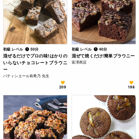
初級 レベル
50分
初級 レベル
40分
混ぜるだけでプロの味!はかりの
混ぜて焼くだけ!簡単ブラウニー
いらないチョコレートブラウニ
富澤商店
ー
パティシエール有希乃 先生
209
198