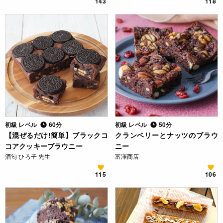
143
118
初級 レベル
60分
初級 レベル
50分
【混ぜるだけ!簡単】ブラックコ
クランベリーとナッツのブラウ
コアクッキーブラウニー
ニー
酒匂 ひろ子 先生
富澤商店
115
106