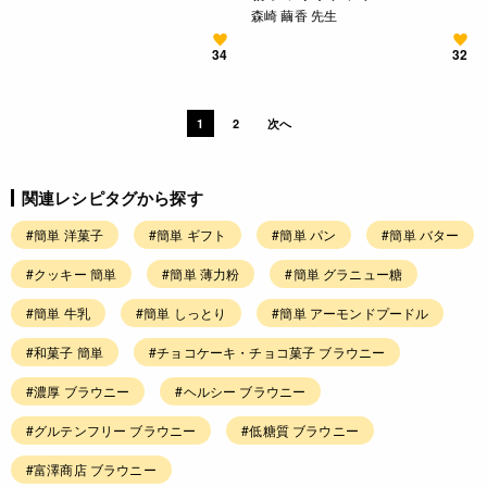
森崎 繭香 先生
34
32
1
2
次へ
関連レシピタグから探す
#簡単 洋菓子
#簡単 ギフト
#簡単 パン
#簡単 バター
#クッキー 簡単
#簡単 薄力粉
#簡単 グラニュー糖
#簡単 牛乳
#簡単 しっとり
#簡単 アーモンドプードル
#和菓子 簡単
#チョコケーキ・チョコ菓子 ブラウニー
#濃厚 ブラウニー
#ヘルシー ブラウニー
#グルテンフリー ブラウニー
#低糖質 ブラウニー
#富澤商店 ブラウニー