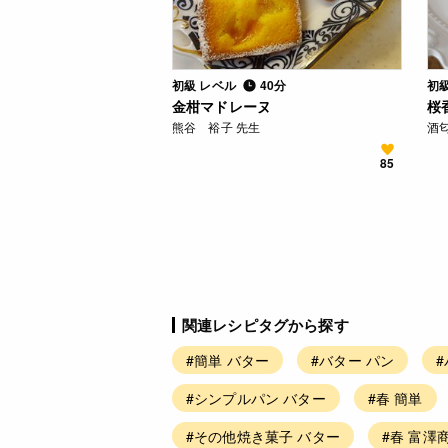
初級 レベル
40分
初
金柑マドレーヌ
桜
熊谷 裕子 先生
酒匂
85
関連レシピタグから探す
#簡単 バター
#バター パン
#シンプルパン バター
#春 簡単
#その他焼き菓子 バター
#春 富澤