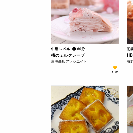
中級 レベル
60分
初
桜のミルクレープ
H
富澤商店アソシエイト
海野
132