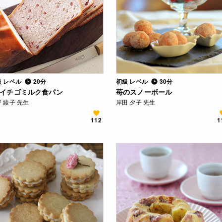
級 レベル
20分
初級 レベル
30分
Bイチゴミルク食パン
苺のスノーボール
 綾子 先生
岸田 夕子 先生
112
1