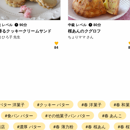
級 レベル
90分
中級 レベル
80分
香るクッキークリームサンド
桜あんのクグロフ
 ひろ子 先生
ちょりママ さん
84
#バター 洋菓子
#クッキー バター
#春 洋菓子
#春 和
#食パン バター
#その他菓子パン バター
#春 あんこ
商店
#濃厚 バター
#春 薄力粉
#春 桜あん
#春 桜