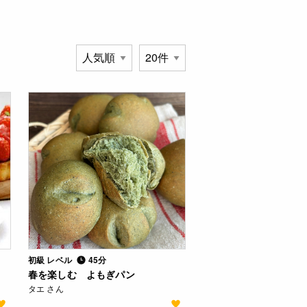
初級 レベル
45分
春を楽しむ よもぎパン
タエ さん