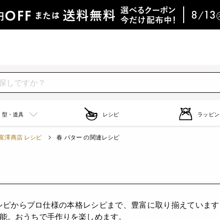
型・道具
レシピ
ラッピン
富澤商店 レシピ
春 バター の関連レシピ
）
シピからプロ仕様の本格レシピまで、豊富に取り揃えていま
能。おうちで手作りを楽しめます。