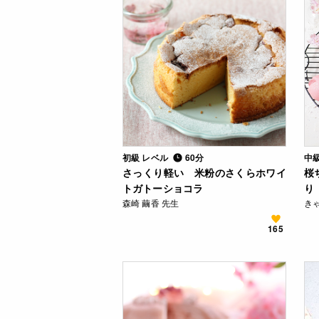
初級 レベル
60分
中
さっくり軽い 米粉のさくらホワイ
桜
トガトーショコラ
り
森崎 繭香 先生
き
165