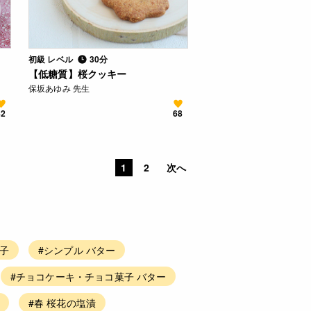
初級 レベル
30分
【低糖質】桜クッキー
保坂あゆみ 先生
82
68
1
2
次へ
菓子
#シンプル バター
#チョコケーキ・チョコ菓子 バター
#春 桜花の塩漬