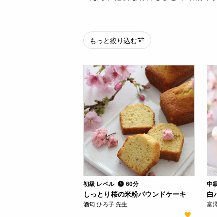
もっと絞り込む
初級 レベル
60分
中
しっとり桜の米粉パウンドケーキ
白
酒匂 ひろ子 先生
富