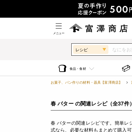
メニュー
レシピ
食品・食材
お菓子、パン作りの材料・器具【富澤商店】
春 バター の関連レシピ
（全37件
春 バターの関連レシピです。簡単レ
式なら、必要な材料もまとめて購入可