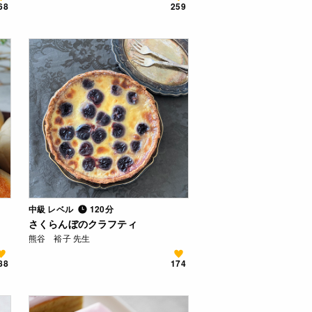
68
259
中級 レベル
120分
さくらんぼのクラフティ
熊谷 裕子 先生
88
174