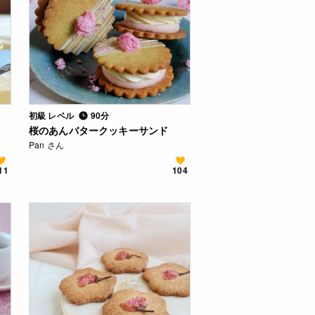
初級 レベル
90分
桜のあんバタークッキーサンド
Pan さん
11
104