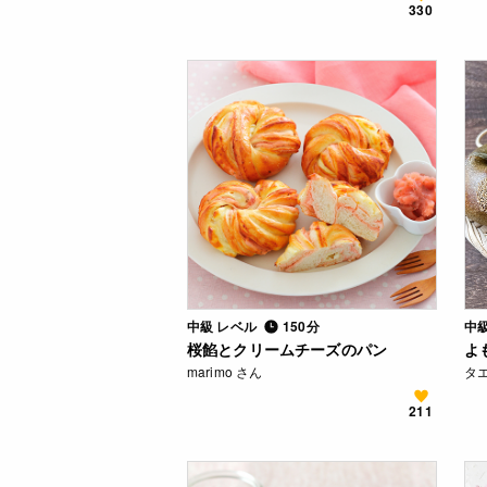
330
中級 レベル
150分
中
桜餡とクリームチーズのパン
よ
marimo さん
タエ
211