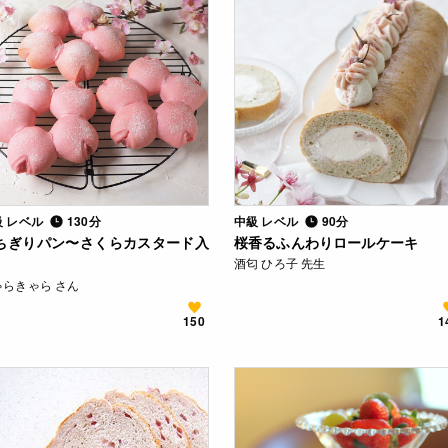
級 レベル
130分
中級 レベル
90分
ちぎりパン〜さくらカスタード入
桜香るふんわりロールケーキ
酒匂 ひろ子 先生
ゃらきゃら さん
150
1