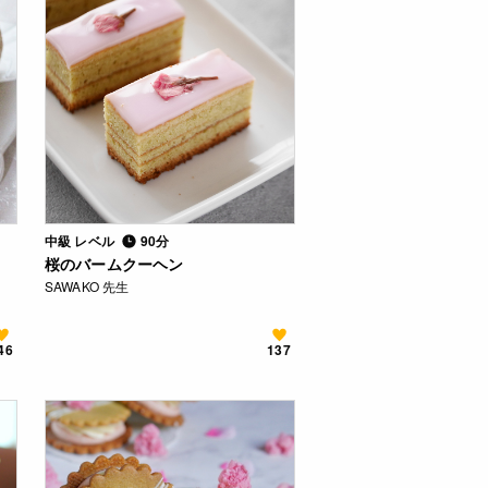
中級 レベル
90分
桜のバームクーヘン
SAWAKO 先生
46
137