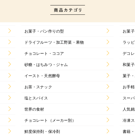
お菓子・パン作りの型
お菓子
ドライフルーツ・加工野菜・果物
ラッピ
チョコレート・ココア
デコレ
砂糖・はちみつ・ジャム
和菓子
イースト・天然酵母
菓子・
お茶・スナック
お手軽
塩とスパイス
スーパ
世界の食材
人気銘
チョコレート（メーカー別）
冷凍ス
鮮度保持剤・保冷剤
書籍・