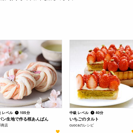
級 レベル
105分
中級 レベル
40分
パン生地で作る桜あんぱん
いちごのタルト
澤商店
cuocaのレシピ