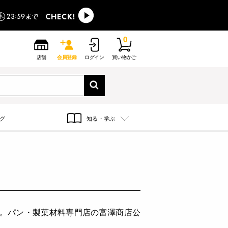
0
店舗
会員登録
ログイン
買い物かご
グ
知る・学ぶ
す。パン・製菓材料専門店の富澤商店公