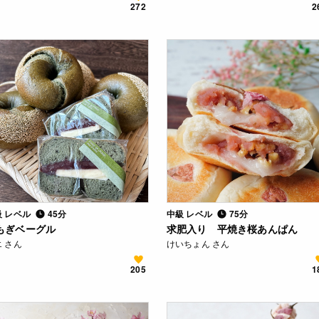
272
2
級 レベル
45分
中級 レベル
75分
もぎベーグル
求肥入り 平焼き桜あんぱん
 さん
けいちょん さん
205
1