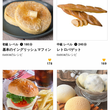
初級 レベル
180分
中級 レベル
240分
基本のイングリッシュマフィン
レトロバゲット
cuocaのレシピ
cuocaのレシピ
178
169