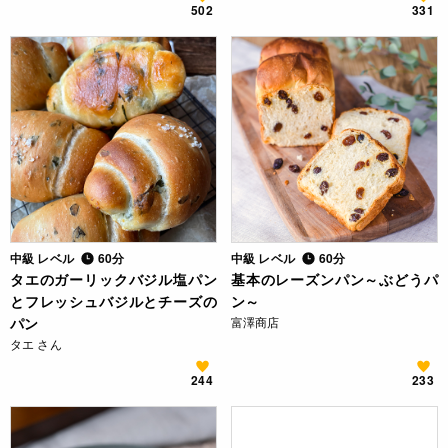
502
331
中級 レベル
60分
中級 レベル
60分
タエのガーリックバジル塩パン
基本のレーズンパン～ぶどうパ
とフレッシュバジルとチーズの
ン～
パン
富澤商店
タエ さん
244
233