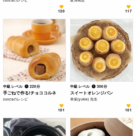
120
117
中級 レベル
220分
中級 レベル
300分
手ごねで作る!チョココルネ
スイートオレンジパン
cuocaのレシピ
幸栄(yukie) 先生
101
101