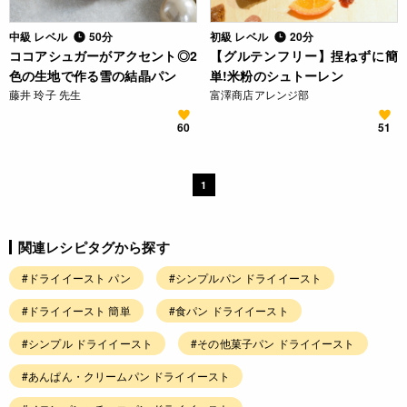
中級 レベル
50分
初級 レベル
20分
ココアシュガーがアクセント◎2
【グルテンフリー】捏ねずに簡
色の生地で作る雪の結晶パン
単!米粉のシュトーレン
藤井 玲子 先生
富澤商店アレンジ部
60
51
1
関連レシピタグから探す
#ドライイースト パン
#シンプルパン ドライイースト
#ドライイースト 簡単
#食パン ドライイースト
#シンプル ドライイースト
#その他菓子パン ドライイースト
#あんぱん・クリームパン ドライイースト