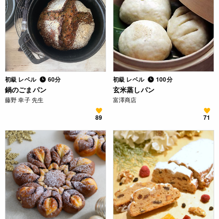
初級 レベル
60分
初級 レベル
100分
鍋のごまパン
玄米蒸しパン
藤野 幸子 先生
富澤商店
89
71