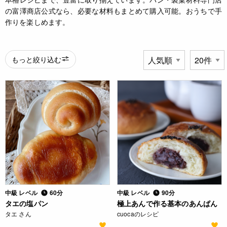
の富澤商店公式なら、必要な材料もまとめて購入可能。おうちで手
作りを楽しめます。
もっと絞り込む
中級 レベル
60分
中級 レベル
90分
タエの塩パン
極上あんで作る基本のあんぱん
タエ さん
cuocaのレシピ