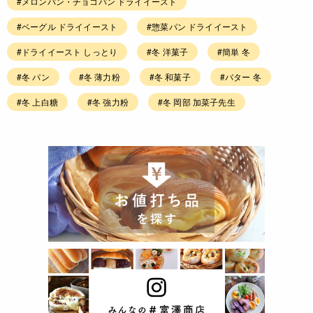
#メロンパン・チョコパン ドライイースト
#ベーグル ドライイースト
#惣菜パン ドライイースト
#ドライイースト しっとり
#冬 洋菓子
#簡単 冬
#冬 パン
#冬 薄力粉
#冬 和菓子
#バター 冬
#冬 上白糖
#冬 強力粉
#冬 岡部 加菜子先生