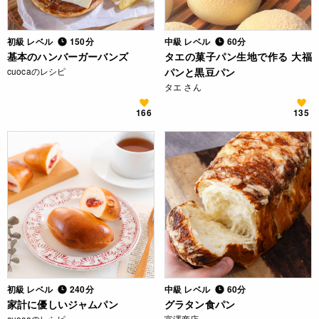
初級 レベル
150分
中級 レベル
60分
基本のハンバーガーバンズ
タエの菓子パン生地で作る 大福
cuocaのレシピ
パンと黒豆パン
タエ さん
166
135
初級 レベル
240分
中級 レベル
60分
家計に優しいジャムパン
グラタン食パン
cuocaのレシピ
富澤商店