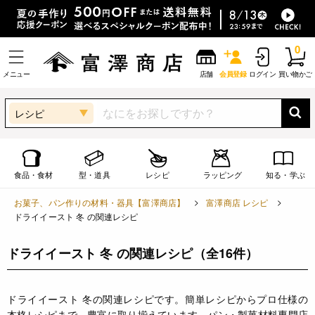
0
メニュー
店舗
会員登録
ログイン
買い物かご
レシピ
食品・食材
型・道具
レシピ
ラッピング
知る・学ぶ
お菓子、パン作りの材料・器具【富澤商店】
富澤商店 レシピ
ドライイースト 冬 の関連レシピ
ドライイースト 冬 の関連レシピ
（全16件）
ドライイースト 冬の関連レシピです。簡単レシピからプロ仕様の
本格レシピまで、豊富に取り揃えています。パン・製菓材料専門店