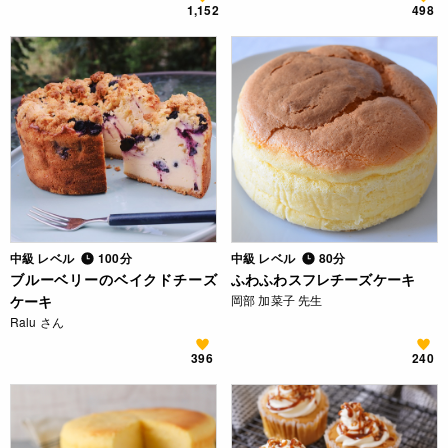
1,152
498
中級 レベル
100分
中級 レベル
80分
ブルーベリーのベイクドチーズ
ふわふわスフレチーズケーキ
ケーキ
岡部 加菜子 先生
Ralu さん
396
240