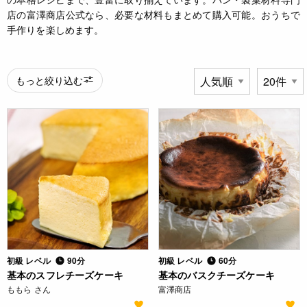
店の富澤商店公式なら、必要な材料もまとめて購入可能。おうちで
手作りを楽しめます。
もっと絞り込む
初級 レベル
90分
初級 レベル
60分
基本のスフレチーズケーキ
基本のバスクチーズケーキ
ももら さん
富澤商店