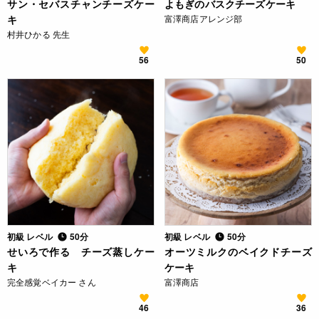
サン・セバスチャンチーズケー
よもぎのバスクチーズケーキ
キ
富澤商店アレンジ部
村井ひかる 先生
56
50
初級 レベル
50分
初級 レベル
50分
せいろで作る チーズ蒸しケー
オーツミルクのベイクドチーズ
キ
ケーキ
完全感覚ベイカー さん
富澤商店
46
36