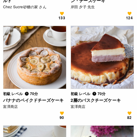
ルト
ン・チーズケーキ
Chez Sucre砂糖の家 さん
岸田 夕子 先生
133
124
初級 レベル
70分
初級 レベル
70分
バナナのベイクドチーズケーキ
2層のバスクチーズケーキ
富澤商店
富澤商店
90
82