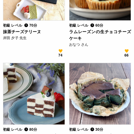
初級 レベル
70分
初級 レベル
60分
抹茶チーズテリーヌ
ラムレーズンの生チョコチーズ
岸田 夕子 先生
ケーキ
おなつ さん
74
66
初級 レベル
80分
初級 レベル
30分