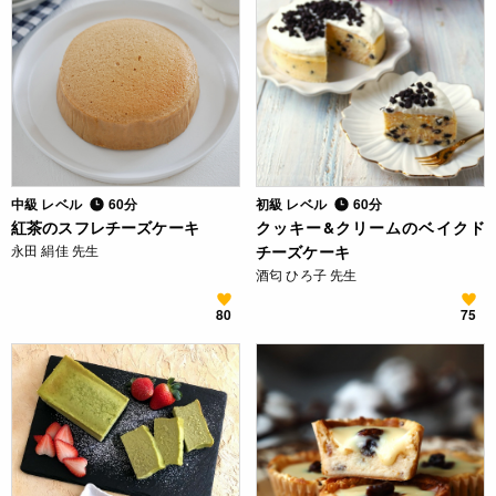
中級 レベル
60分
初級 レベル
60分
紅茶のスフレチーズケーキ
クッキー&クリームのベイクド
永田 絹佳 先生
チーズケーキ
酒匂 ひろ子 先生
80
75