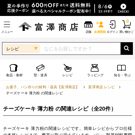
0
メニュー
店舗
会員登録
ログイン
買い物かご
レシピ
食品・食材
型・道具
レシピ
ラッピング
知る・学ぶ
お菓子、パン作りの材料・器具【富澤商店】
富澤商店 レシピ
チーズケーキ 薄力粉 の関連レシピ
チーズケーキ 薄力粉 の関連レシピ
（全20件）
チーズケーキ 薄力粉の関連レシピです。簡単レシピからプロ仕様
の本格レシピまで、豊富に取り揃えています。パン・製菓材料専門