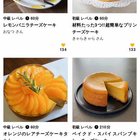
中級 レベル
60分
初級 レベル
60分
レモンバニラチーズケーキ
材料たった3つ!!超簡単なプリン
おなつ さん
チーズケーキ
きゃらきゃら さん
134
133
中級 レベル
60分
初級 レベル
210分
オレンジのレアチーズケーキタ
ベイクド・スパイスパンプキ