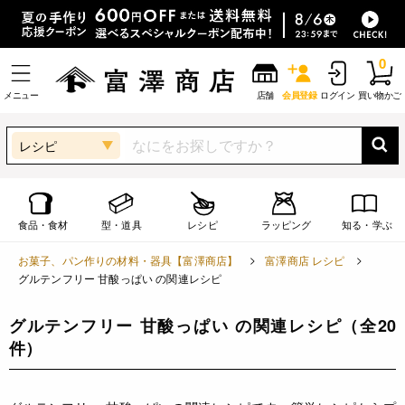
0
メニュー
店舗
会員登録
ログイン
買い物かご
レシピ
食品・食材
型・道具
レシピ
ラッピング
知る・学ぶ
お菓子、パン作りの材料・器具【富澤商店】
富澤商店 レシピ
グルテンフリー 甘酸っぱい の関連レシピ
グルテンフリー 甘酸っぱい の関連レシピ
（全20
件）