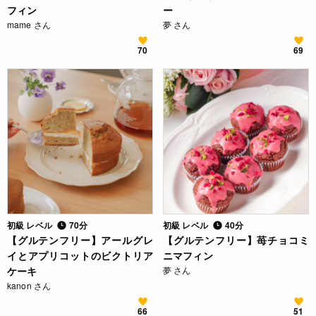
フィン
ー
mame さん
夢 さん
70
69
初級 レベル
70分
初級 レベル
40分
【グルテンフリー】アールグレ
【グルテンフリー】苺チョコミ
イとアプリコットのビクトリア
ニマフィン
ケーキ
夢 さん
kanon さん
66
51