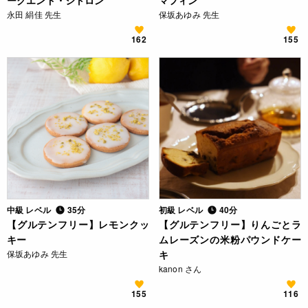
ークエンド・シトロン
マフィン
永田 絹佳 先生
保坂あゆみ 先生
162
155
中級 レベル
35分
初級 レベル
40分
【グルテンフリー】レモンクッ
【グルテンフリー】りんごとラ
キー
ムレーズンの米粉パウンドケー
保坂あゆみ 先生
キ
kanon さん
155
116