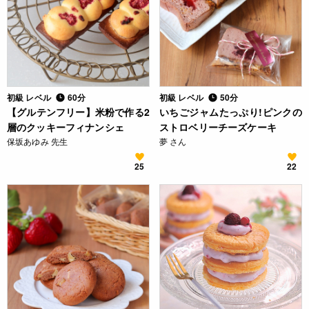
初級 レベル
60分
初級 レベル
50分
【グルテンフリー】米粉で作る2
いちごジャムたっぷり!ピンクの
層のクッキーフィナンシェ
ストロベリーチーズケーキ
保坂あゆみ 先生
夢 さん
25
22