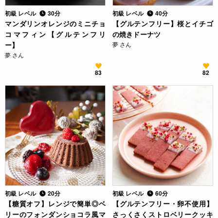
初級 レベル
30分
初級 レベル
40分
マンダリンオレンジのミニチョ
【グルテンフリー】桜とイチゴ
コマフィン【グルテンフリ
の焼きドーナツ
ー】
夢 さん
夢 さん
83
82
初級 レベル
20分
初級 レベル
60分
【糖質オフ】レンジで簡単◎ベ
【グルテンフリー・卵不使用】
リーのフォンダンショコラ風マ
さっくさくストロベリークッキ