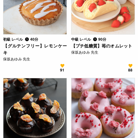
初級 レベル
40分
中級 レベル
90分
【グルテンフリー】レモンケー
【プチ低糖質】苺のオムレット
キ
保坂あゆみ 先生
保坂あゆみ 先生
91
88