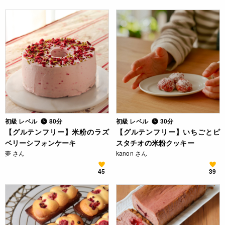
初級 レベル
80分
初級 レベル
30分
【グルテンフリー】米粉のラズ
【グルテンフリー】いちごとピ
ベリーシフォンケーキ
スタチオの米粉クッキー
夢 さん
kanon さん
45
39