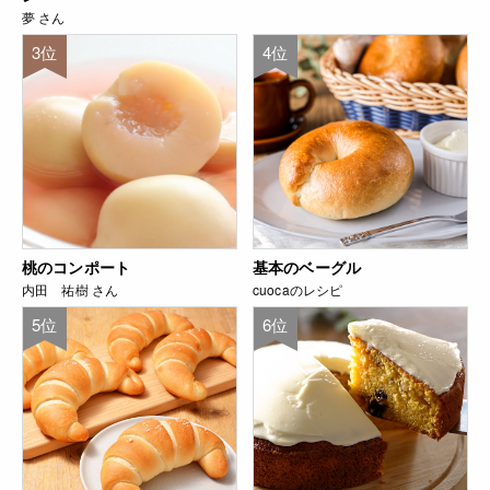
夢 さん
3位
4位
桃のコンポート
基本のベーグル
内田 祐樹 さん
cuocaのレシピ
5位
6位