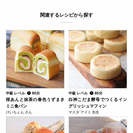
関連するレシピから探す
中級 レベル
80分
中級 レベル
80分
桜あんと抹茶の春色うずまき
白神こだま酵母でつくるイン
ミニ食パン
グリッシュマフィン
けいちょん さん
マスダ アイミ 先生