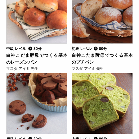
中級 レベル
80分
初級 レベル
80分
白神こだま酵母でつくる基本
白神こだま酵母でつくる基本
のレーズンパン
のプチパン
マスダ アイミ 先生
マスダ アイミ 先生
初級 レベル
30分
中級 レベル
80分