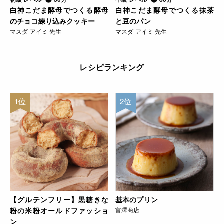
白神こだま酵母でつくる酵母
白神こだま酵母でつくる抹茶
のチョコ練り込みクッキー
と豆のパン
マスダ アイミ 先生
マスダ アイミ 先生
レシピランキング
1位
2位
【グルテンフリー】黒糖きな
基本のプリン
粉の米粉オールドファッショ
富澤商店
ン