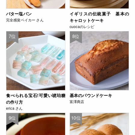
バター塩パン
イギリスの伝統菓子 基本の
完全感覚ベイカー さん
キャロットケーキ
cuocaのレシピ
7位
8位
食べられる宝石!可愛い琥珀糖
基本のパウンドケーキ
の作り方
富澤商店
erica さん
9位
10位