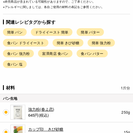
※終売商品が含まれている可能性がありますので、ご了承ください。
※アレルギーに関しましては、各自ご使用の材料の表記をご参照ください。
関連レシピタグから探す
簡単 パン
ドライイースト 簡単
簡単 バター
食パン ドライイースト
簡単 きび砂糖
簡単 強力粉
食パン 強力粉
富澤商店 食パン
食パン バター
食パン 塩
材料
1斤分
パン生地
強力粉(春よ恋)
250g
645
円(税込)
カップ印 きび砂糖
15g