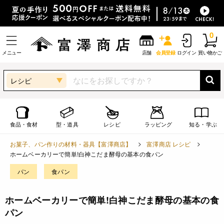
0
メニュー
店舗
会員登録
ログイン
買い物かご
レシピ
食品・食材
型・道具
レシピ
ラッピング
知る・学ぶ
お菓子、パン作りの材料・器具【富澤商店】
富澤商店 レシピ
ホームベーカリーで簡単!白神こだま酵母の基本の食パン
パン
食パン
ホームベーカリーで簡単!白神こだま酵母の基本の食
パン