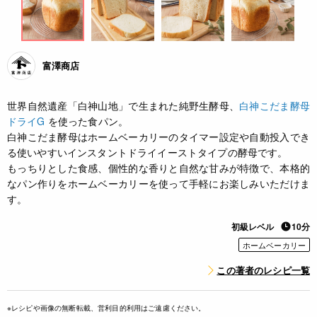
富澤商店
世界自然遺産「白神山地」で生まれた純野生酵母、
白神こだま酵母
ドライG
を使った食パン。
白神こだま酵母はホームベーカリーのタイマー設定や自動投入でき
る使いやすいインスタントドライイーストタイプの酵母です。
もっちりとした食感、個性的な香りと自然な甘みが特徴で、本格的
なパン作りをホームベーカリーを使って手軽にお楽しみいただけま
す。
初級レベル
10分
ホームベーカリー
この著者のレシピ一覧
※レシピや画像の無断転載、営利目的利用はご遠慮ください。