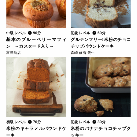
中級 レベル
90分
初級 レベル
60分
基本のブルーベリーマフィ
グルテンフリー!米粉のチョコ
ン ～カスタード入り～
チップパウンドケーキ
富澤商店
森崎 繭香 先生
初級 レベル
70分
初級 レベル
30分
米粉のキャラメルパウンドケ
米粉のバナナチョコチップク
ーキ
ッキー