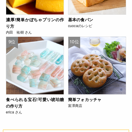
濃厚!簡単かぼちゃプリンの作
基本の食パン
り方
cuocaのレシピ
内田 祐樹 さん
9位
10位
食べられる宝石!可愛い琥珀糖
簡単フォカッチャ
の作り方
富澤商店
erica さん