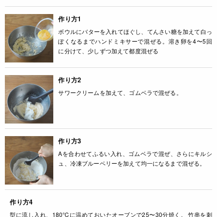
作り方1
ボウルにバターを入れてほぐし、てんさい糖を加えて白っ
ぽくなるまでハンドミキサーで混ぜる。溶き卵を4〜5回
に分けて、少しずつ加えて都度混ぜる
作り方2
サワークリームを加えて、ゴムベラで混ぜる。
作り方3
Aを合わせてふるい入れ、ゴムベラで混ぜ、さらにキルシ
ュ、冷凍ブルーベリーを加えて均一になるまで混ぜる。
作り方4
型に流し入れ、180℃に温めておいたオーブンで25〜30分焼く。 竹串を刺