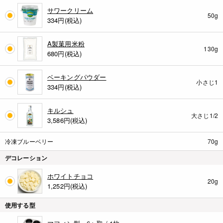
サワークリーム
50g
334
円(税込)
A製菓用米粉
130g
680
円(税込)
ベーキングパウダー
小さじ1
334
円(税込)
キルシュ
大さじ1/2
3,586
円(税込)
冷凍ブルーベリー
70g
デコレーション
ホワイトチョコ
20g
1,252
円(税込)
使用する型