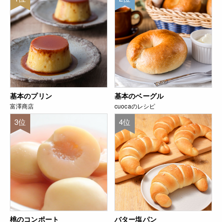
基本のプリン
基本のベーグル
富澤商店
cuocaのレシピ
3位
4位
桃のコンポート
バター塩パン