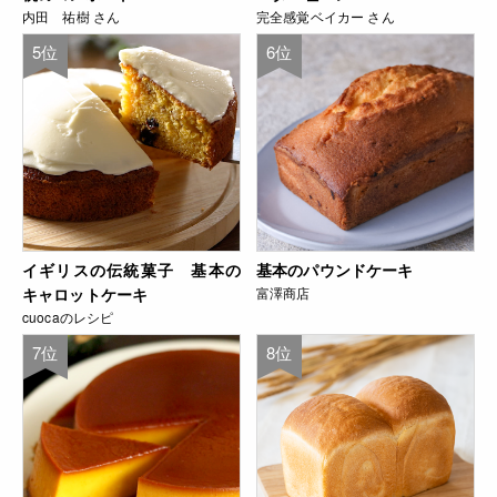
内田 祐樹 さん
完全感覚ベイカー さん
5位
6位
イギリスの伝統菓子 基本の
基本のパウンドケーキ
キャロットケーキ
富澤商店
cuocaのレシピ
7位
8位