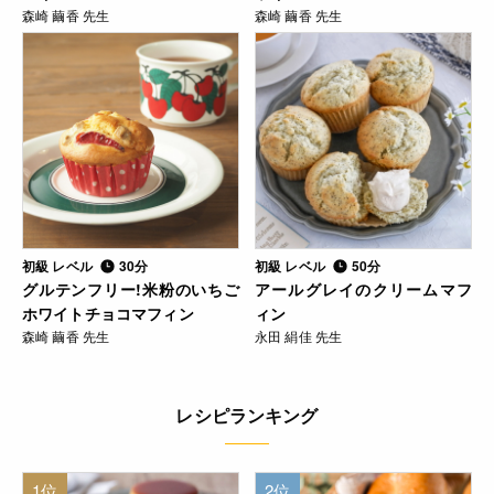
森崎 繭香 先生
森崎 繭香 先生
初級 レベル
30分
初級 レベル
50分
グルテンフリー!米粉のいちご
アールグレイのクリームマフ
ホワイトチョコマフィン
ィン
森崎 繭香 先生
永田 絹佳 先生
レシピランキング
1位
2位