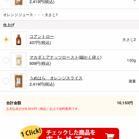
2,419
円(税込)
オレンジジュース・・・大さじ1
仕上げ
コアントロー
大さじ2
437
円(税込)
マカダミアナッツロースト(細かく砕く)
150g
939
円(税込)
うめはら オレンジスライス
適量
2,419
円(税込)
合計金額
10,153円
お支払合計が6,400円（税込）以上で送料無料です。