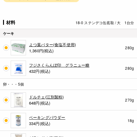
材料
18-0 ステンデコ缶底取 / 大 1台分
ケーキ
よつ葉バター(食塩不使用)
280g
1,360
円(税込)
フジさくらんぼ印 グラニュー糖
280g
432
円(税込)
卵・・・5個
ドルチェ(江別製粉)
270g
648
円(税込)
ベーキングパウダー
18g
334
円(税込)