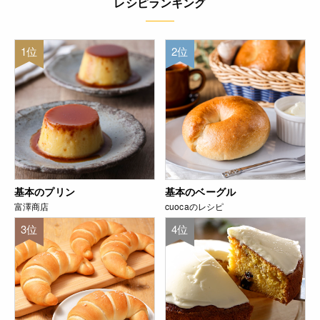
レシピランキング
1位
2位
基本のプリン
基本のベーグル
富澤商店
cuocaのレシピ
3位
4位