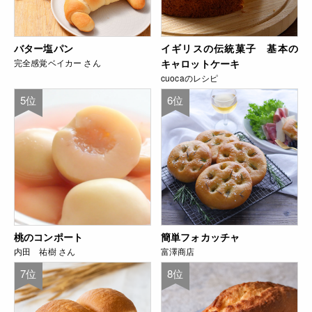
バター塩パン
イギリスの伝統菓子 基本の
完全感覚ベイカー さん
キャロットケーキ
cuocaのレシピ
5位
6位
桃のコンポート
簡単フォカッチャ
内田 祐樹 さん
富澤商店
7位
8位