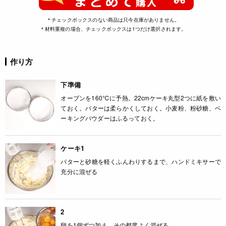
＊チェックボックスのない商品は只今在庫がありません。
＊材料重複の場合、チェックボックスは1つだけ選択されます。
作り方
下準備
オーブンを160℃に予熱。22cmケーキ丸型2つに紙を敷い
ておく。バターは柔らかくしておく。小麦粉、粉砂糖、ベ
ーキングパウダーはふるっておく。
ケーキ1
バターと砂糖を軽くふんわりするまで、ハンドミキサーで
充分に混ぜる
2
卵を1個ずつ加え、その都度よく混ぜる