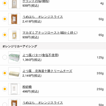
ゲランドの塩(微粒)
4g
939
円(税込)
うめはら オレンジスライス
50g
2,419
円(税込)
マカダミアナッツロースト(細かく砕く)
65g
939
円(税込)
オレンジリカーアイシング
よつ葉バター(食塩不使用)
125g
1,360
円(税込)
よつ葉 北海道十勝クリームチーズ
350g
2,149
円(税込)
粉砂糖
250g
496
円(税込)
うめはら オレンジスライス
50g