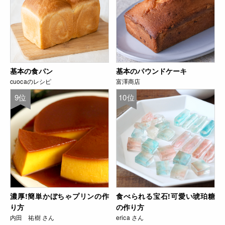
基本の食パン
基本のパウンドケーキ
cuocaのレシピ
富澤商店
9位
10位
濃厚!簡単かぼちゃプリンの作
食べられる宝石!可愛い琥珀糖
り方
の作り方
内田 祐樹 さん
erica さん