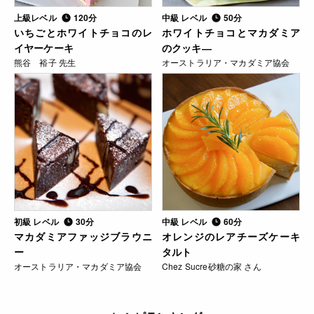
上級レベル
120分
中級 レベル
50分
いちごとホワイトチョコのレ
ホワイトチョコとマカダミア
イヤーケーキ
のクッキ―
熊谷 裕子 先生
オーストラリア・マカダミア協会
初級 レベル
30分
中級 レベル
60分
マカダミアファッジブラウニ
オレンジのレアチーズケーキ
ー
タルト
オーストラリア・マカダミア協会
Chez Sucre砂糖の家 さん