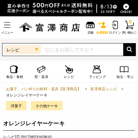
0
メニュー
店舗
会員登録
ログイン
買い物かご
レシピ
食品・食材
型・道具
レシピ
ラッピング
知る・学ぶ
お菓子、パン作りの材料・器具【富澤商店】
富澤商店 レシピ
オレンジレイヤーケーキ
洋菓子
その他ケーキ
オレンジレイヤーケーキ
レシピID 20170623163610