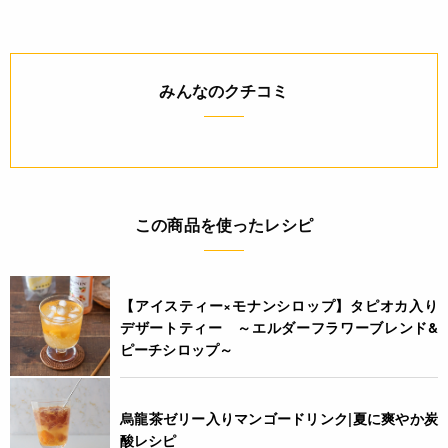
保存方法(未開封)
-18℃以下で保存
みんなのクチコミ
賞味期限(未開封時)
※製造日を起点とした期限です。
製造日から270日
アレルギー
この商品を使ったレシピ
なし(特定原材料8品目)
栄養成分表示
【アイスティー×モナンシロップ】タピオカ入り
デザートティー ～エルダーフラワーブレンド&
(100gあたり) エネルギー 64kcal たんぱく質 0.6g 脂質 0.1g 炭
ピーチシロップ～
水化物 16.9g 食塩相当量 0.0g *この表示値は、目安です。
注意事項
烏龍茶ゼリー入りマンゴードリンク|夏に爽やか炭
酸レシピ