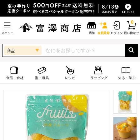
0
メニュー
店舗
会員登録
ログイン
買い物かご
商品
食品・食材
型・道具
レシピ
ラッピング
知る・学ぶ