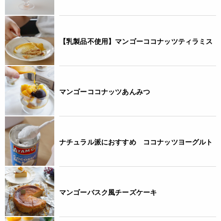
◆商品の在庫・販売状況について◆
・諸事情により、予告なく販売終了になる場合がございます。
予めご了承ください。
・当サイトに掲載されている商品は、ご購入可能な状態にあっ
【乳製品不使用】マンゴーココナッツティラミス
ても必ずしも在庫を保証するものではありません。予めご了承
ください。
詳細
マンゴーココナッツあんみつ
◆凍結前加熱の有無 加熱していません。
◆加熱調理の必要性 加熱の必要はありません。
＜冷凍食品＞
JANコード
ナチュラル派におすすめ ココナッツヨーグルト
4932503159823
マンゴーバスク風チーズケーキ